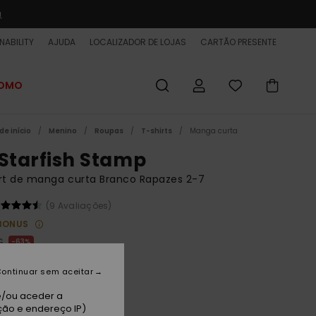
a
NABILITY
AJUDA
LOCALIZADOR DE LOJAS
CARTÃO PRESENTE
ROMO
de início
Menino
Roupas
T-shirts
Manga curta
 Starfish Stamp
rt de manga curta Branco Rapazes 2-7
(9 Avaliações)
BONUS
€
63%
2 €
ontinuar sem aceitar
ET
e/ou aceder a
 PROMO 25% EXTRA
ção e endereço IP)