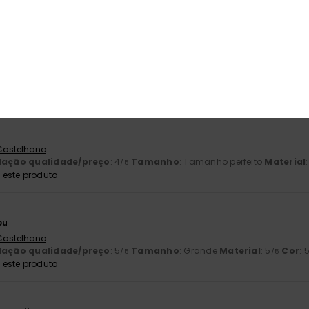
26
Italiano
nho perfeito
Material
: 5
Cor
: 5
/5
/5
este produto
 Castelhano
lação qualidade/preço
: 4
Tamanho
: Tamanho perfeito
Material
/5
este produto
ou
 Castelhano
lação qualidade/preço
: 5
Tamanho
: Grande
Material
: 5
Cor
: 
/5
/5
este produto