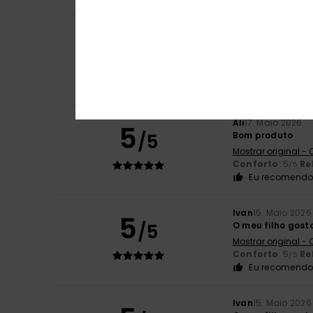
Giulia
20. Maio 20
5
/5
xxxxxxxxxxxxx
Mostrar original - 
Tamanho
: Tama
Eu recomendo 
Ali
17. Maio 2026
5
/5
Bom produto
Mostrar original -
Conforto
: 5
Re
/5
Eu recomendo 
Ivan
15. Maio 2026
5
/5
O meu filho gost
Mostrar original -
Conforto
: 5
Re
/5
Eu recomendo 
Ivan
15. Maio 2026