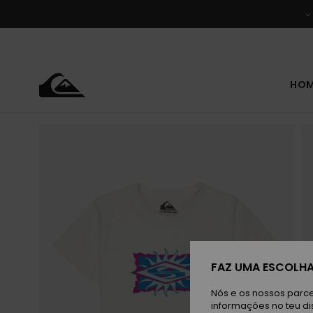
Avançar
para
a
informação
do
produto
HO
FAZ UMA ESCOLHA
Nós e os nossos parce
informações no teu di