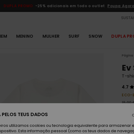
DUPLA PROMO
-25% adicionais em todo o outlet
Poupa Agor
SUSTAI
MEM
MENINO
MULHER
SURF
SNOW
DUPLA P
Página 
Ev
T-shi
4.7
ECO-
15,00 
5,6
 PELOS TEUS DADOS
C
OUTL
iros utilizamos cookies ou tecnologia equivalente para armazenar 
DUPLA
spositivo. Esta informação pessoal (como os teus dados de navega