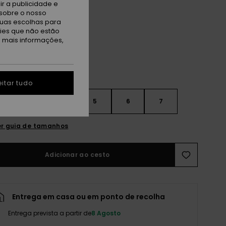
r a publicidade e
sobre o nosso
now White
tuas escolhas para
kies que não estão
a mais informações,
itar tudo
3
4
5
6
7
r guia de tamanhos
Adicionar ao cesto
Entrega em casa ou em ponto de recolha
Entrega prevista a partir de
8 Agosto