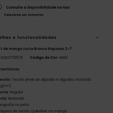
Consulte a disponibilidade na loja
Selecione um tamanho
alhes e funcionalidades
rt de manga curta Branco Rapazes 2-7
o
EQKZT03576
Código de Cor
wbk0
terísticas
ecido:
Tecido jérsei de algodão e algodão reciclado
 g/m²]
orte:
Regular
ola:
Redonda
erigrafia no peito
tiqueta de tecido Quiksilver na manga