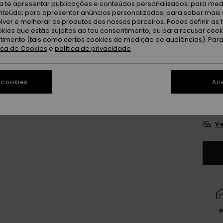
ra te apresentar publicações e conteúdos personalizados; para medi
eúdo; para apresentar anúncios personalizados; para saber mais 
S
Cor
lver e melhorar os produtos dos nossos parceiros. Podes definir as 
okies que estão sujeitos ao teu consentimento, ou para recusar coo
ntimento (tais como certos cookies de medição de audiências). Par
tica de Cookies
e
política de privacidade
 cookies
Ace
2
Ve