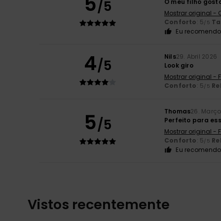
5
/5
O meu filho gost
Mostrar original -
Conforto
: 5
T
/5
Eu recomendo 
4
Nils
29. Abril 2026
/5
Look giro
Mostrar original -
Conforto
: 5
Re
/5
Thomas
26. Març
5
/5
Perfeito para es
Mostrar original -
Conforto
: 5
Re
/5
Eu recomendo 
Vistos recentemente