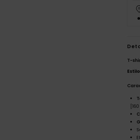
Det
T-shi
Estil
Carac
T
[160
C
G
S
E