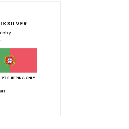
ção qualidade/preço
Tamanho
Mat
4.3
4
IKSILVER
Muito pequeno
Demasiado grande
untry
o 2026
do...
 Francês
PT SHIPPING ONLY
 2026
 Francês
IES
lação qualidade/preço
: 4
Tamanho
: Tamanho perfeito
Material
/5
 2026
gn de primeira qualidade
Italiano
lação qualidade/preço
: 4
Tamanho
: Grande
Material
: 5
/5
/5