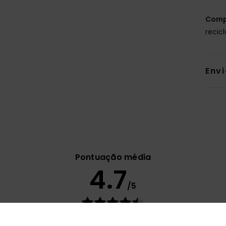
Comp
recic
Env
Pontuação média
4.7
/5
baseado em
9 avaliações verificadas
desde Março 2026
56% dos nossos clientes recomendam este produto