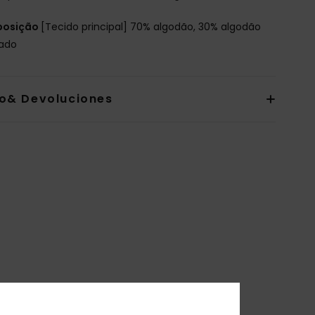
osição
[Tecido principal] 70% algodão, 30% algodão
lado
io& Devoluciones