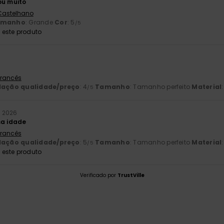
ou muito
 Castelhano
amanho
: Grande
Cor
: 5
/5
este produto
 Francês
lação qualidade/preço
: 4
Tamanho
: Tamanho perfeito
Material
/5
o 2026
sa idade
 Francês
lação qualidade/preço
: 5
Tamanho
: Tamanho perfeito
Material
/5
este produto
Verificado por
TrustVille