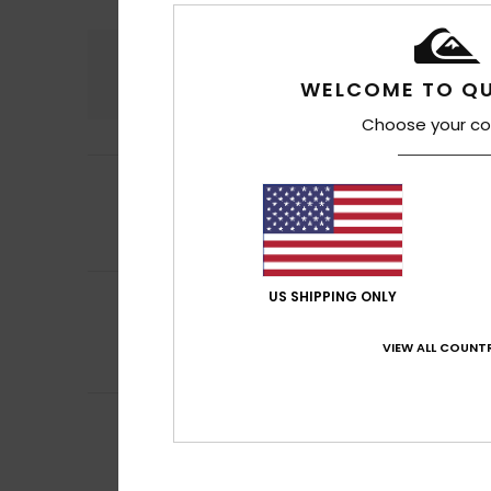
Conforto
Rela
4.9
WELCOME TO QU
Choose your co
4
/5
Ferdinand
4. Julh
Ainda não foi usa
Mostrar original -
4
US SHIPPING ONLY
Michael
14. Junho
/5
Cor e design
Mostrar original -
VIEW ALL COUNTR
Conforto
: 4
Re
/5
5
Federica
25. Maio
/5
Materiais e desi
Mostrar original - 
Conforto
: 5
Re
/5