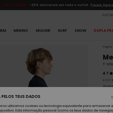
DUPLA PROMO
-25% adicionais em todo o outlet
Poupa Agor
SUSTAI
MEM
MENINO
MULHER
SURF
SNOW
DUPLA P
Página 
Me
T-shi
4.7
ECO-
28,00 
10,
 PELOS TEUS DADOS
C
OUTL
iros utilizamos cookies ou tecnologia equivalente para armazenar 
DUPLA
spositivo. Esta informação pessoal (como os teus dados de navega