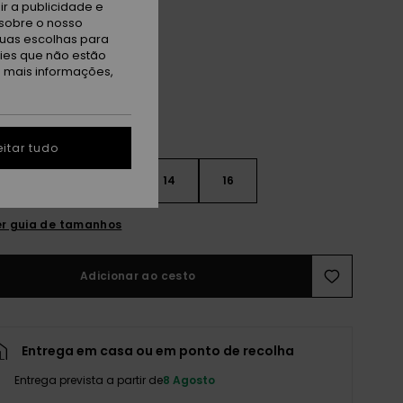
r a publicidade e
sobre o nosso
ack
tuas escolhas para
kies que não estão
a mais informações,
itar tudo
10
12
14
16
r guia de tamanhos
Adicionar ao cesto
Entrega em casa ou em ponto de recolha
Entrega prevista a partir de
8 Agosto