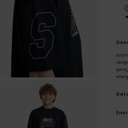
Des
Estam
obrig
geraç
energ
Det
Env