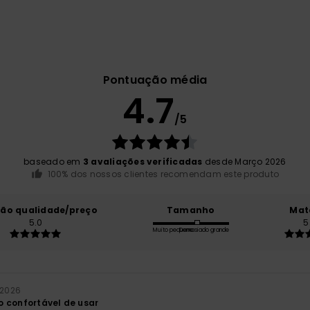
Pontuação média
4.7
/5
baseado em
3 avaliações verificadas
desde Março 2026
100% dos nossos clientes recomendam este produto
ção qualidade/preço
Tamanho
Mat
5.0
5
Muito pequeno
Demasiado grande
 2026
 confortável de usar