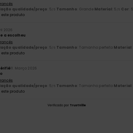
 Francês
lação qualidade/preço
: 5
Tamanho
: Grande
Material
: 5
Cor
: 
/5
/5
este produto
ril 2026
ue a escolheu
 Francês
lação qualidade/preço
: 5
Tamanho
: Tamanho perfeito
Material
/5
este produto
érifié
11. Março 2026
to
 Francês
lação qualidade/preço
: 5
Tamanho
: Tamanho perfeito
Material
/5
este produto
Verificado por
TrustVille