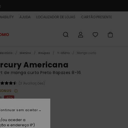
a
NABILITY
AJUDA
LOCALIZADOR DE LOJAS
CARTÃO PRESENTE
ROMO
de início
Menino
Roupas
T-shirts
Manga curta
rcury Americana
rt de manga curta Preto Rapazes 8-16
(3 Avaliações)
BONUS
€
63%
50 €
ontinuar sem aceitar
ET
e/ou aceder a
 PROMO 25% EXTRA
ção e endereço IP)