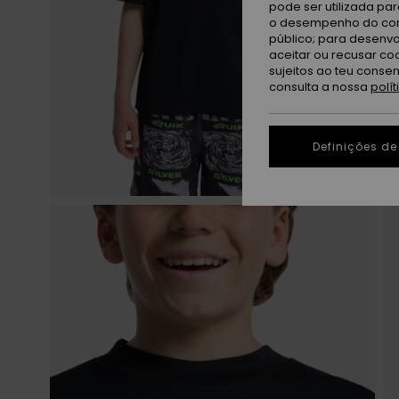
pode ser utilizada pa
o desempenho do cont
público; para desenvo
aceitar ou recusar co
sujeitos ao teu conse
consulta a nossa
polí
Definições de