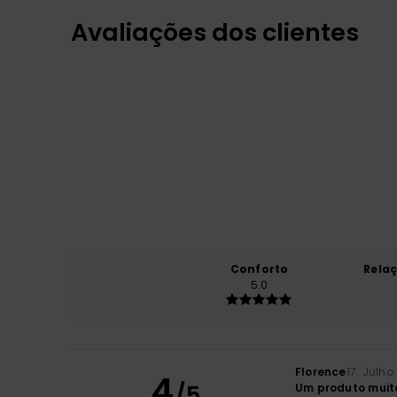
Avaliações dos clientes
Conforto
Rela
5.0
Florence
17. Julho
4
/5
Um produto muito