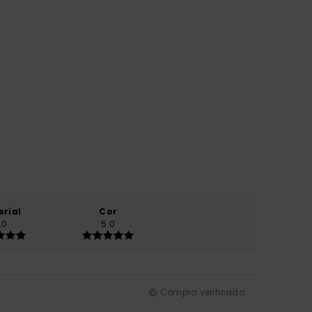
erial
Cor
.0
5.0
Compra verificada