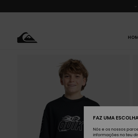
Avançar
para
a
informação
do
produto
HO
FAZ UMA ESCOLHA
Nós e os nossos parce
informações no teu di