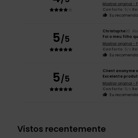
Mostrar original -
Conforto
: 5
Re
/5
Eu recomendo 
Christophe
30. Ab
5
/5
Foi o meu filho q
Mostrar original -
Conforto
: 5
Re
/5
Eu recomendo 
Client anonyme v
5
/5
Excelente produ
Mostrar original -
Conforto
: 5
Re
/5
Eu recomendo 
Vistos recentemente