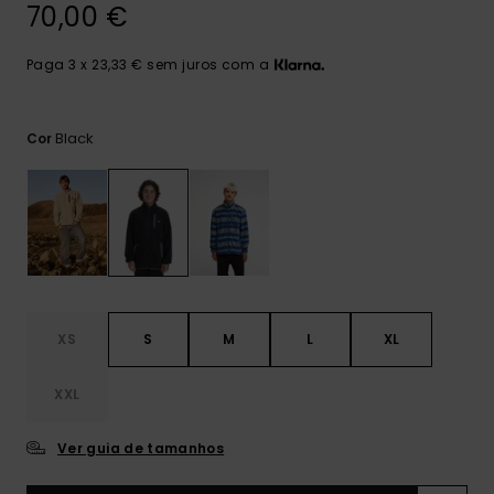
mais
70,00 €
frequentes e o
nosso
Paga 3 x 23,33 € sem juros com a
formulário de
contacto.
Consultar
Black
Cor
as FAQ
XS
S
M
L
XL
XXL
Ver guia de tamanhos