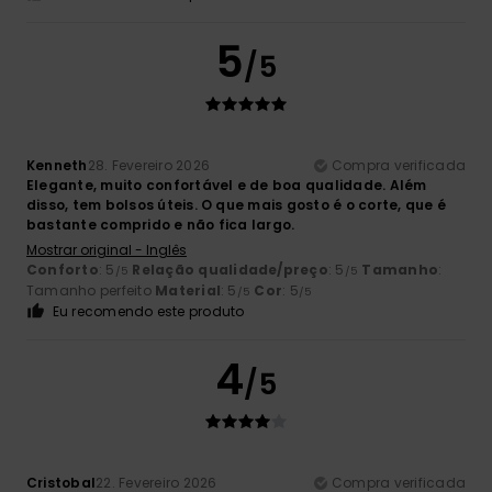
5
/5
Kenneth
28. Fevereiro 2026
Compra verificada
Elegante, muito confortável e de boa qualidade. Além
disso, tem bolsos úteis. O que mais gosto é o corte, que é
bastante comprido e não fica largo.
Mostrar original - Inglês
Conforto
: 5
Relação qualidade/preço
: 5
Tamanho
:
/5
/5
Tamanho perfeito
Material
: 5
Cor
: 5
/5
/5
Eu recomendo este produto
4
/5
Cristobal
22. Fevereiro 2026
Compra verificada