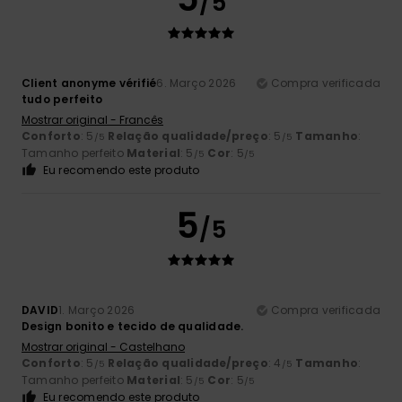
/5
Client anonyme vérifié
6. Março 2026
Compra verificada
tudo perfeito
Mostrar original - Francês
Conforto
: 5
Relação qualidade/preço
: 5
Tamanho
:
/5
/5
Tamanho perfeito
Material
: 5
Cor
: 5
/5
/5
Eu recomendo este produto
5
/5
DAVID
1. Março 2026
Compra verificada
Design bonito e tecido de qualidade.
Mostrar original - Castelhano
Conforto
: 5
Relação qualidade/preço
: 4
Tamanho
:
/5
/5
Tamanho perfeito
Material
: 5
Cor
: 5
/5
/5
Eu recomendo este produto