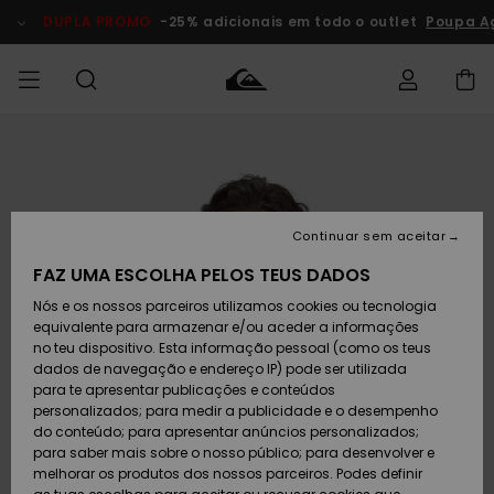
Avançar
para
DUPLA PROMO
-25% adicionais em todo o outlet
Poupa A
a
informação
do
produto
Acede à tua
HOMEM
Roupas
Roupas
Shop
Surf Shop
Artigos
Outlet
encomenda
Homem
Neve
Homem
Homem
MENINO
Envio
Acessórios
Acessórios
Artigos
Continuar sem aceitar
recém-
Surf Shop
Outlet
MULHER
chegados
Crianças
Artigos
Criança
FAZ UMA ESCOLHA PELOS TEUS DADOS
Devoluções
Neve
Nós e os nossos parceiros utilizamos cookies ou tecnologia
Calçado e
Calçado e
Criança
equivalente para armazenar e/ou aceder a informações
chinelos
chinelos
SURF
Pagamento
Highlights
Highlights
Outlet
no teu dispositivo. Esta informação pessoal (como os teus
Mulher
dados de navegação e endereço IP) pode ser utilizada
SNOW
Snow Shop
para te apresentar publicações e conteúdos
Cartão
Surfe/água
Surfe/água
Feminino
personalizados; para medir a publicidade e o desempenho
presente
Snow
Community
do conteúdo; para apresentar anúncios personalizados;
DUPLA
para saber mais sobre o nosso público; para desenvolver e
PROMO
melhorar os produtos dos nossos parceiros. Podes definir
Quiksilver
Snow
Neve
Highlights