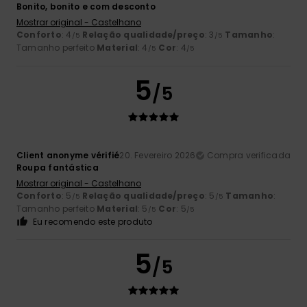
Bonito, bonito e com desconto
Mostrar original - Castelhano
Conforto
: 4
Relação qualidade/preço
: 3
Tamanho
:
/5
/5
Tamanho perfeito
Material
: 4
Cor
: 4
/5
/5
5
/5
Client anonyme vérifié
20. Fevereiro 2026
Compra verificada
Roupa fantástica
Mostrar original - Castelhano
Conforto
: 5
Relação qualidade/preço
: 5
Tamanho
:
/5
/5
Tamanho perfeito
Material
: 5
Cor
: 5
/5
/5
Eu recomendo este produto
5
/5