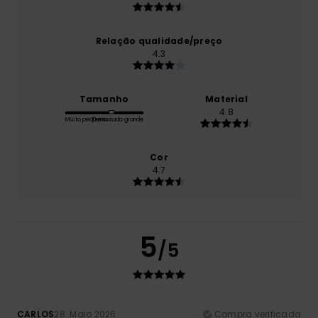
Relação qualidade/preço
4.3
Tamanho
Material
4.8
Muito pequeno
Demasiado grande
Cor
4.7
5
/5
CARLOS
28. Maio 2026
Compra verificada