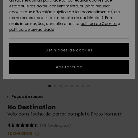
as tuas escolhas para aceitar ou recusar cookies que
Freedom
estão sujeitos ao teu consentimento, ou para recusar
cookies que não estão sujeitos ao teu consentimento (tais
AJUDA
Protecção de
como certos cookies de medição de audiências). Para
Artigos
Artigos
Community
dados
mais informações, consulta a nossa
recém-
recém-
política de Cookies
e
chegados
chegados
política de privacidade
SUSTAINABILITY
Guia de
tamanhos
LOCALIZADOR
Definições de cookies
Coleções
Highlights
DE LOJAS
Inicia uma
Aceitar tudo
CARTÃO
conversa para
PRESENTE
obteres a
resposta mais
rápida à tua
LISTA DE
pergunta.
DESEJO
Peças de roupa
Iniciar uma
No Destination
conversa
Velo com fecho de correr completo Preto homem
Encontra
respostas
4.8
(36 Avaliações)
para as
ECO-BONUS
perguntas