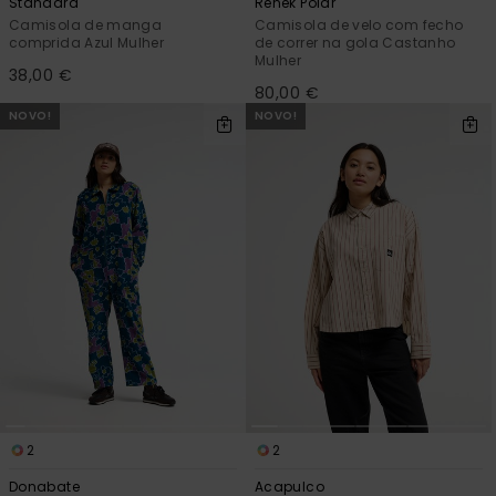
Standard
Renek Polar
Camisola de manga
Camisola de velo com fecho
comprida Azul Mulher
de correr na gola Castanho
Mulher
38,00 €
80,00 €
NOVO!
NOVO!
2
2
Donabate
Acapulco