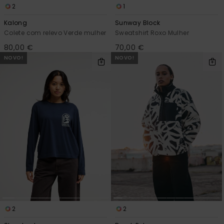
2
1
Kalong
Sunway Block
Colete com relevo Verde mulher
Sweatshirt Roxo Mulher
80,00 €
70,00 €
NOVO!
NOVO!
2
2