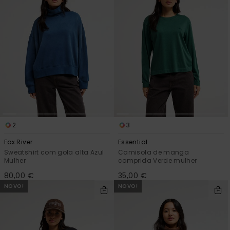
2
3
Fox River
Essential
Sweatshirt com gola alta Azul
Camisola de manga
Mulher
comprida Verde mulher
80,00 €
35,00 €
NOVO!
NOVO!