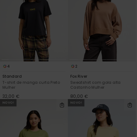
4
2
Standard
Fox River
T-shirt de manga curta Preto
Sweatshirt com gola alta
Mulher
Castanho Mulher
32,00 €
80,00 €
NOVO!
NOVO!