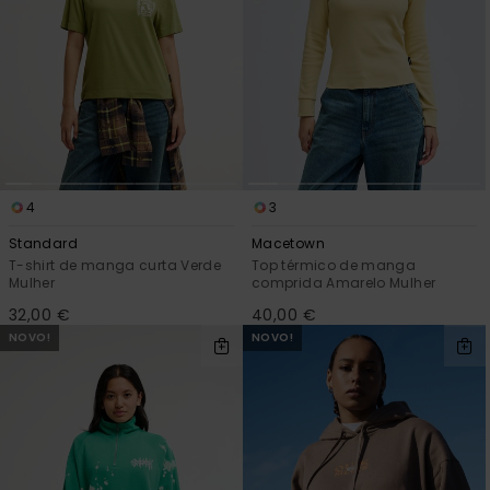
4
3
Standard
Macetown
T-shirt de manga curta Verde
Top térmico de manga
Mulher
comprida Amarelo Mulher
32,00 €
40,00 €
NOVO!
NOVO!