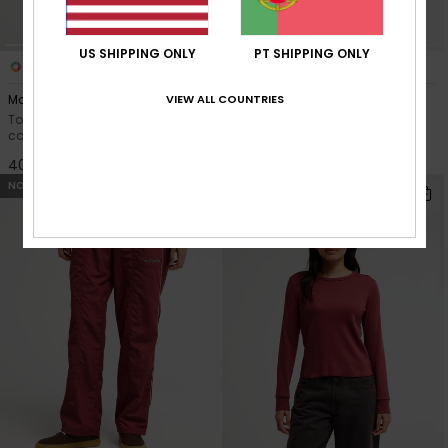
US SHIPPING ONLY
PT SHIPPING ONLY
3
5
VIEW ALL COUNTRIES
Macetown
Standard
Top térmico de manga
Gola redonda Branco Mulher
comprida Verde Mulher
65,00 €
40,00 €
NOVO!
NOVO!