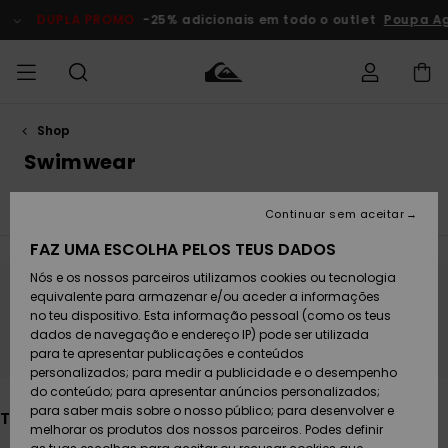
Avançar
para
DUPLA PROMO
-25% adicionais em todo o outlet
Poupa Agora
a
seleção
da
grelha
de
produtos
Shop
Acede à tua
HOMEM
Roupas
Roupas
Shop
Surf Shop
Artigos
Outlet
encomenda
Swimwear
Homem
Neve
Homem
Homem
MENINO
Envio
Ver Tudo
Tops
Vestidos
Swim
Calças
Jaquet
Acessórios
Acessórios
Artigos
Continuar sem aceitar
recém-
Surf Shop
Outlet
MULHER
chegados
Crianças
Artigos
Criança
FAZ UMA ESCOLHA PELOS TEUS DADOS
Devoluções
Neve
Nós e os nossos parceiros utilizamos cookies ou tecnologia
Calçado e
Calçado e
Criança
equivalente para armazenar e/ou aceder a informações
chinelos
chinelos
SURF
Fica atento/a, os produtos voltam em
Pagamento
Highlights
Highlights
Outlet
no teu dispositivo. Esta informação pessoal (como os teus
breve
Mulher
dados de navegação e endereço IP) pode ser utilizada
SNOW
Snow Shop
para te apresentar publicações e conteúdos
Cartão
Surfe/água
Surfe/água
Feminino
personalizados; para medir a publicidade e o desempenho
presente
Snow
Community
do conteúdo; para apresentar anúncios personalizados;
DUPLA
para saber mais sobre o nosso público; para desenvolver e
Também poderás gostar
PROMO
melhorar os produtos dos nossos parceiros. Podes definir
Quiksilver
Snow
Neve
Highlights