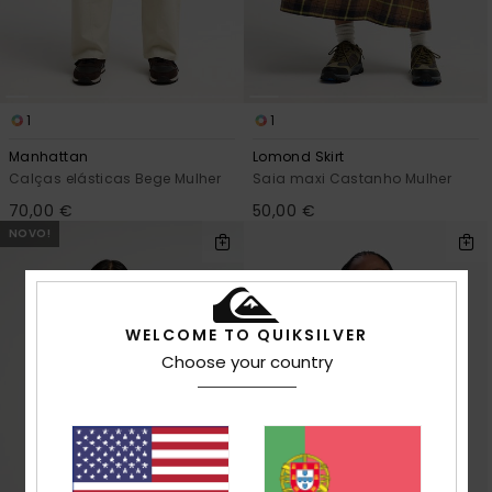
1
1
Manhattan
Lomond Skirt
Calças elásticas Bege Mulher
Saia maxi Castanho Mulher
70,00 €
50,00 €
NOVO!
WELCOME TO QUIKSILVER
Choose your country