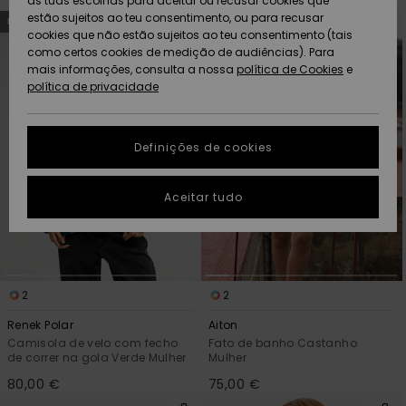
as tuas escolhas para aceitar ou recusar cookies que
Freedom
Avançar
Avançar
estão sujeitos ao teu consentimento, ou para recusar
NOVO!
para
para
procurar
ordenar
cookies que não estão sujeitos ao teu consentimento (tais
AJUDA
critérios
por
Protecção de
de
como certos cookies de medição de audiências). Para
Artigos
Artigos
Community
filtragem
dados
mais informações, consulta a nossa
recém-
recém-
política de Cookies
e
chegados
chegados
política de privacidade
SUSTAINABILITY
Guia de
tamanhos
LOCALIZADOR
Definições de cookies
Coleções
Highlights
DE LOJAS
Inicia uma
Aceitar tudo
CARTÃO
conversa para
PRESENTE
obteres a
resposta mais
rápida à tua
LISTA DE
pergunta.
DESEJO
2
2
Iniciar uma
conversa
Renek Polar
Aiton
Camisola de velo com fecho
Fato de banho Castanho
Encontra
de correr na gola Verde Mulher
Mulher
respostas
para as
80,00 €
75,00 €
perguntas