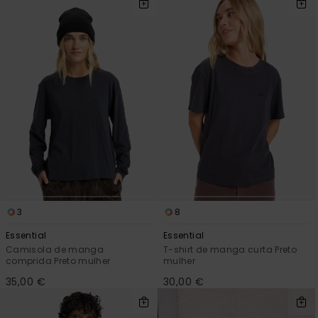
mais
frequentes e o
nosso
formulário de
contacto.
Consultar
as FAQ
3
8
Essential
Essential
Camisola de manga
T-shirt de manga curta Preto
comprida Preto mulher
mulher
35,00 €
30,00 €