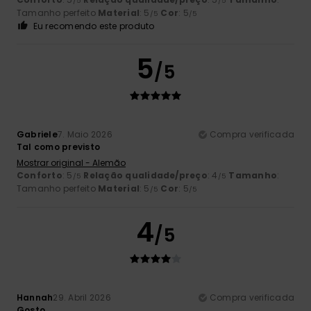
/5
/5
Tamanho perfeito
Material
: 5
Cor
: 5
/5
/5
Eu recomendo este produto
5
/5
Gabriele
7. Maio 2026
Compra verificada
Tal como previsto
Mostrar original - Alemão
Conforto
: 5
Relação qualidade/preço
: 4
Tamanho
:
/5
/5
Tamanho perfeito
Material
: 5
Cor
: 5
/5
/5
4
/5
Hannah
29. Abril 2026
Compra verificada
Gosto