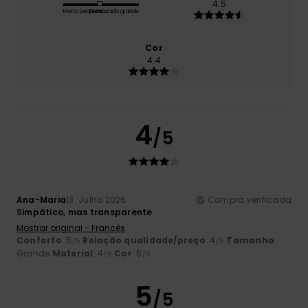
4.5
Muito pequeno
Demasiado grande
Cor
4.4
4
/5
Ana-Maria
13. Julho 2026
Compra verificada
Simpático, mas transparente
Mostrar original - Francês
Conforto
: 5
Relação qualidade/preço
: 4
Tamanho
:
/5
/5
Grande
Material
: 4
Cor
: 5
/5
/5
5
/5