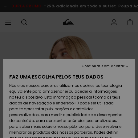
Avançar
para
DUPLA PROMO
-25% adicionais em todo o outlet
Poupa A
a
informação
do
produto
Acede à tua
HOMEM
Roupas
Roupas
Shop
Surf Shop
Artigos
Outlet
encomenda
Homem
Neve
Homem
Homem
MENINO
Envio
Acessórios
Acessórios
Artigos
Continuar sem aceitar
recém-
Surf Shop
Outlet
MULHER
chegados
Crianças
Artigos
Criança
FAZ UMA ESCOLHA PELOS TEUS DADOS
Devoluções
Neve
Nós e os nossos parceiros utilizamos cookies ou tecnologia
Calçado e
Calçado e
Criança
equivalente para armazenar e/ou aceder a informações
chinelos
chinelos
SURF
Pagamento
Highlights
Highlights
Outlet
no teu dispositivo. Esta informação pessoal (como os teus
Mulher
dados de navegação e endereço IP) pode ser utilizada
SNOW
Snow Shop
para te apresentar publicações e conteúdos
Cartão
Surfe/água
Surfe/água
Feminino
personalizados; para medir a publicidade e o desempenho
presente
Snow
Community
do conteúdo; para apresentar anúncios personalizados;
DUPLA
para saber mais sobre o nosso público; para desenvolver e
PROMO
melhorar os produtos dos nossos parceiros. Podes definir
Quiksilver
Snow
Neve
Highlights