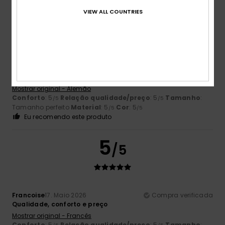
5
VIEW ALL COUNTRIES
/5
Veronika
1. Junho 2026
Compra verificada
Camisola confortável, com acabamento de alta qualidade
Mostrar original - Alemão
Conforto
: 5
Relação qualidade/preço
: 5
Tamanho
:
/5
/5
Tamanho perfeito
Material
: 5
Cor
: 5
/5
/5
Eu recomendo este produto
5
/5
Francoise
17. Maio 2026
Compra verificada
Qualidade, conforto e preço
Mostrar original - Francês
Conforto
: 5
Relação qualidade/preço
: 5
Tamanho
: