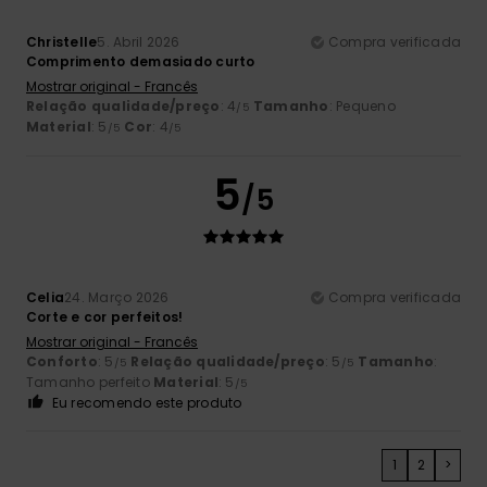
Christelle
5. Abril 2026
Compra verificada
Comprimento demasiado curto
Mostrar original - Francês
Relação qualidade/preço
: 4
Tamanho
: Pequeno
/5
Material
: 5
Cor
: 4
/5
/5
5
/5
Celia
24. Março 2026
Compra verificada
Corte e cor perfeitos!
Mostrar original - Francês
Conforto
: 5
Relação qualidade/preço
: 5
Tamanho
:
/5
/5
Tamanho perfeito
Material
: 5
/5
Eu recomendo este produto
1
2
>