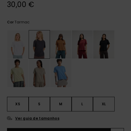
mais
30,00 €
frequentes e o
nosso
formulário de
Tarmac
Cor
contacto.
Consultar
as FAQ
XS
S
M
L
XL
Ver guia de tamanhos