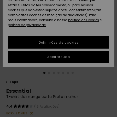
as tuas escolhas para aceitar ou recusar cookies que
Freedom
estão sujeitos ao teu consentimento, ou para recusar
cookies que não estão sujeitos ao teu consentimento (tais
AJUDA
Protecção de
como certos cookies de medição de audiências). Para
Artigos
Artigos
Community
dados
mais informações, consulta a nossa
recém-
recém-
política de Cookies
e
chegados
chegados
política de privacidade
SUSTAINABILITY
Guia de
tamanhos
LOCALIZADOR
Definições de cookies
Coleções
Highlights
DE LOJAS
Inicia uma
Aceitar tudo
CARTÃO
conversa para
PRESENTE
obteres a
resposta mais
rápida à tua
LISTA DE
pergunta.
DESEJO
Tops
Iniciar uma
Essential
conversa
T-shirt de manga curta Preto mulher
Encontra
respostas
4.4
(19 Avaliações)
para as
ECO-BONUS
perguntas