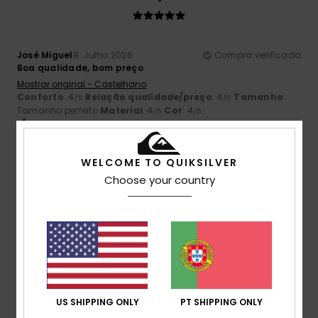
José Miguel
8. Julho 2026
Compra verificada
Boa qualidade, bom preço
Mostrar original - Castelhano
Conforto
: 4
Relação qualidade/preço
: 4
Tamanho
:
/5
/5
Tamanho perfeito
Material
: 4
Cor
: 4
/5
/5
Eu recomendo este produto
4
WELCOME TO QUIKSILVER
/5
Choose your country
Bernadette
22. Junho 2026
Compra verificada
Em pleno verão, uma t-shirt grossa
Mostrar original - Francês
Conforto
: 4
Relação qualidade/preço
: 4
Tamanho
:
/5
/5
Tamanho perfeito
Material
: 4
Cor
: 4
/5
/5
US SHIPPING ONLY
PT SHIPPING ONLY
Eu recomendo este produto