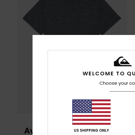
WELCOME TO QU
Choose your co
Avaliações dos clientes
US SHIPPING ONLY