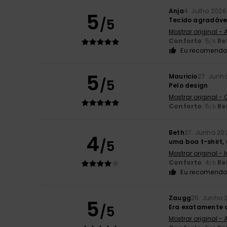
Anja
4. Julho 2026
5
/5
Tecido agradáve
Mostrar original -
Conforto
: 5
Re
/5
Eu recomendo 
5
Mauricio
27. Junh
/5
Pelo design
Mostrar original -
Conforto
: 5
Re
/5
Beth
27. Junho 20
4
/5
uma boa t-shirt,
Mostrar original - 
Conforto
: 4
Re
/5
Eu recomendo 
Zaugg
25. Junho 
5
/5
Era exatamente o
Mostrar original -