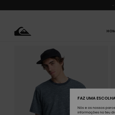
Avançar
para
a
informação
do
produto
HO
FAZ UMA ESCOLHA
Nós e os nossos parce
informações no teu di