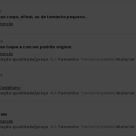
6
ao corpo, afinal, ou de tamanho pequeno...
 Francês
26
ao toque e com um padrão original
 Francês
lação qualidade/preço
: 5
Tamanho
: Tamanho perfeito
Material
/5
26
 Castelhano
lação qualidade/preço
: 4
Tamanho
: Tamanho perfeito
Material
/5
cido
 Francês
lação qualidade/preço
: 4
Tamanho
: Tamanho perfeito
Material
/5