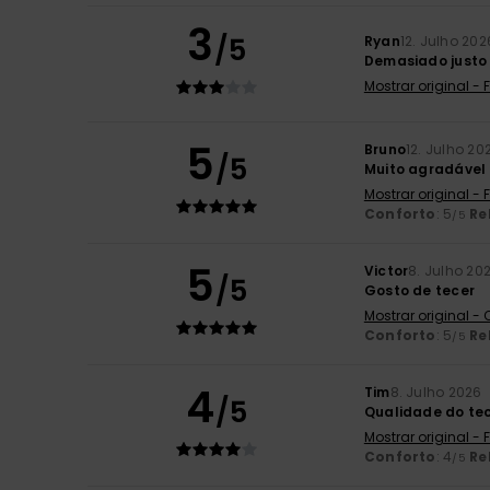
3
/5
Ryan
12. Julho 202
Demasiado justo 
Mostrar original -
5
Bruno
12. Julho 20
/5
Muito agradável 
Mostrar original -
Conforto
: 5
Re
/5
5
Victor
8. Julho 20
/5
Gosto de tecer
Mostrar original -
Conforto
: 5
Re
/5
4
Tim
8. Julho 2026
/5
Qualidade do te
Mostrar original -
Conforto
: 4
Re
/5