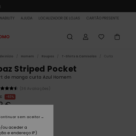
a
NABILITY
AJUDA
LOCALIZADOR DE LOJAS
CARTÃO PRESENTE
ROMO
de início
Homem
Roupas
T-Shirts & Camisolas
Curta
paz Striped Pocket
irt de manga curta Azul Homem
(36 Avaliações)
 €
63%
12 €
ET
ontinuar sem aceitar
 PROMO 25% EXTRA
e/ou aceder a
ção e endereço IP)