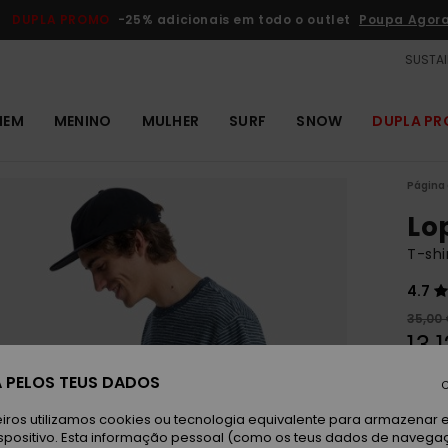
DUPLA PROMO
-25% adicionais em todo o outlet
Poupa Agor
SUSTAI
MEM
MENINO
MULHER
SURF
SNOW
DUPLA P
Página 
Lo
T-sh
4.7
35,00
13,
OUTL
 PELOS TEUS DADOS
C
DUPLA
iros utilizamos cookies ou tecnologia equivalente para armazenar 
spositivo. Esta informação pessoal (como os teus dados de navega