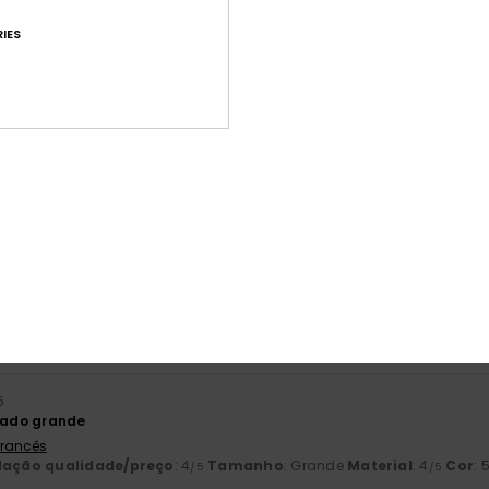
IES
Pontuação média
4.7
/5
baseado em
36 avaliações verificadas
desde Março 2026
72% dos nossos clientes recomendam este produto
ção qualidade/preço
Tamanho
Mat
4.5
4
Muito pequeno
Demasiado grande
6
ado grande
 Francês
lação qualidade/preço
: 4
Tamanho
: Grande
Material
: 4
Cor
: 
/5
/5