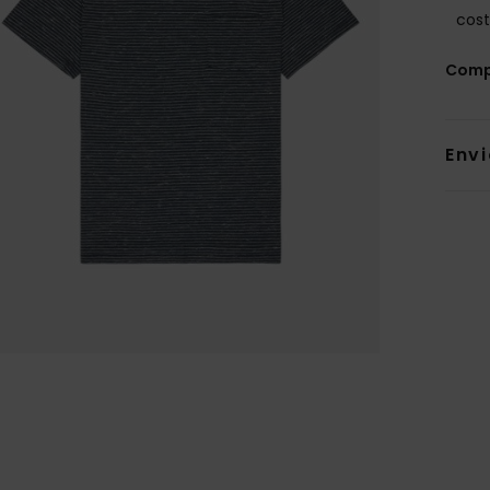
cost
Comp
Env