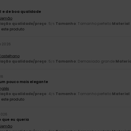
l e de boa qualidade
 Alemão
lação qualidade/preço
: 5
Tamanho
: Tamanho perfeito
Material
/5
este produto
o 2026
 Castelhano
lação qualidade/preço
: 5
Tamanho
: Demasiado grande
Materia
/5
26
 um pouco mais elegante
Inglês
lação qualidade/preço
: 4
Tamanho
: Tamanho perfeito
Material
/5
este produto
2026
 que eu queria
 Alemão