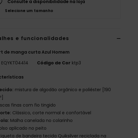
Consulte a disponibilidade na loja
Selecione um tamanho
alhes e funcionalidades
rt de manga curta Azul Homem
o
EQYKT04414
Código de Cor
ktp3
terísticas
ecido:
mistura de algodão orgânico e poliéster [190
²]
iscas finas com fio tingido
orte:
Clássico, corte normal e confortável
ola:
Malha canelada no colarinho
olso aplicado no peito
tiqueta de bandeira tecida Quiksilver reciclada na