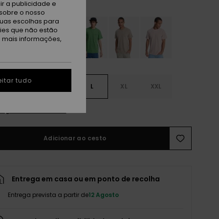
rk Navy Lopaz Stripes
r a publicidade e
sobre o nosso
tuas escolhas para
kies que não estão
a mais informações,
itar tudo
S
S
M
L
XL
XXL
r guia de tamanhos
Adicionar ao cesto
Entrega em casa ou em ponto de recolha
Entrega prevista a partir de
12 Agosto