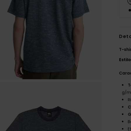
Det
T-shi
Estil
Carac
T
g/m
R
C
G
B
E