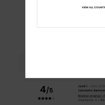
VIEW ALL COUNTR
Conforto
Rela
4.8
4
José
15. Julho 202
/5
tamanho demasi
Mostrar original -
Conforto
: 4
Re
/5