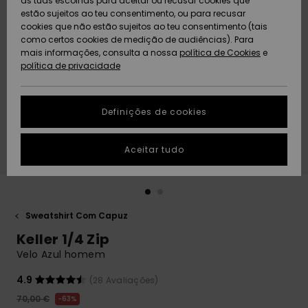
as tuas escolhas para aceitar ou recusar cookies que
Freedom
estão sujeitos ao teu consentimento, ou para recusar
cookies que não estão sujeitos ao teu consentimento (tais
AJUDA
Protecção de
como certos cookies de medição de audiências). Para
Artigos
Artigos
Community
dados
mais informações, consulta a nossa
recém-
recém-
política de Cookies
e
chegados
chegados
política de privacidade
SUSTAINABILITY
Guia de
tamanhos
LOCALIZADOR
Definições de cookies
Coleções
Highlights
DE LOJAS
Inicia uma
Aceitar tudo
CARTÃO
conversa para
PRESENTE
obteres a
resposta mais
rápida à tua
LISTA DE
pergunta.
DESEJO
Sweatshirt Com Capuz
Iniciar uma
Keller 1/4 Zip
conversa
Velo Azul homem
Encontra
respostas
4.9
(28 Avaliações)
para as
70,00 €
63%
perguntas