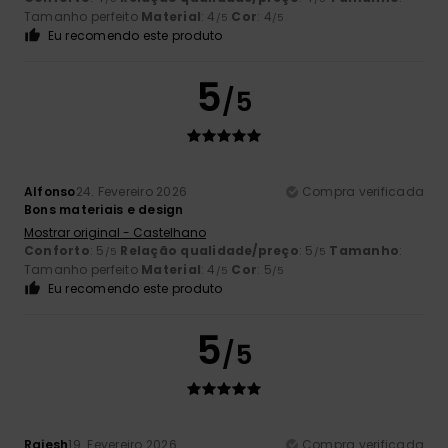
Tamanho perfeito
Material
: 4
Cor
: 4
/5
/5
Eu recomendo este produto
5
/5
Alfonso
24. Fevereiro 2026
Compra verificada
Bons materiais e design
Mostrar original - Castelhano
Conforto
: 5
Relação qualidade/preço
: 5
Tamanho
:
/5
/5
Tamanho perfeito
Material
: 4
Cor
: 5
/5
/5
Eu recomendo este produto
5
/5
Rajesh
19. Fevereiro 2026
Compra verificada