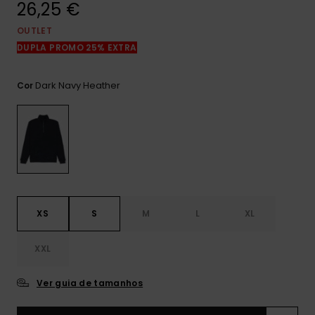
26,25 €
mais
frequentes e o
nosso
OUTLET
formulário de
DUPLA PROMO 25% EXTRA
contacto.
Consultar
Dark Navy Heather
Cor
as FAQ
XS
S
M
L
XL
XXL
Ver guia de tamanhos