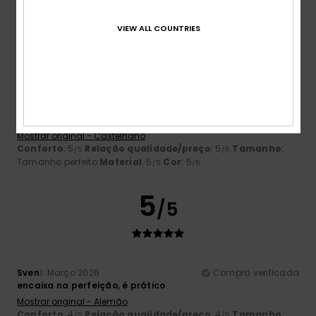
5
VIEW ALL COUNTRIES
/5
Luis
1. Março 2026
Compra verificada
Um bom pulôver, fica-lhe bem e tem um bom estilo.
Mostrar original - Castelhano
Conforto
: 5
Relação qualidade/preço
: 5
Tamanho
:
/5
/5
Tamanho perfeito
Material
: 5
Cor
: 5
/5
/5
5
/5
Sven
1. Março 2026
Compra verificada
encaixa na perfeição, é prático
Mostrar original - Alemão
Conforto
: 4
Relação qualidade/preço
: 4
Tamanho
:
/5
/5