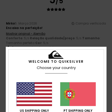
/5
Mirko
5. Março 2026
Compra verificada
Encaixa na perfeição!
Mostrar original - Alemão
Conforto
: 5
Relação qualidade/preço
: 5
Tamanho
:
/5
/5
Tamanho perfeito
Cor
: 5
/5
Eu recomendo este produto
5
WELCOME TO QUIKSILVER
/5
Choose your country
Werner
4. Março 2026
Compra verificada
porque combina
Mostrar original - Alemão
Conforto
: 5
Relação qualidade/preço
: 5
Tamanho
:
/5
/5
Tamanho perfeito
Material
: 5
Cor
: 4
/5
/5
US SHIPPING ONLY
PT SHIPPING ONLY
Eu recomendo este produto