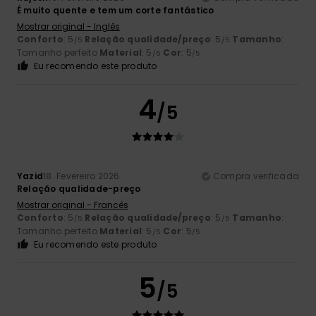
É muito quente e tem um corte fantástico
Mostrar original - Inglês
Conforto
: 5
Relação qualidade/preço
: 5
Tamanho
:
/5
/5
Tamanho perfeito
Material
: 5
Cor
: 5
/5
/5
Eu recomendo este produto
4
/5
Yazid
18. Fevereiro 2026
Compra verificada
Relação qualidade-preço
Mostrar original - Francês
Conforto
: 5
Relação qualidade/preço
: 5
Tamanho
:
/5
/5
Tamanho perfeito
Material
: 5
Cor
: 5
/5
/5
Eu recomendo este produto
5
/5