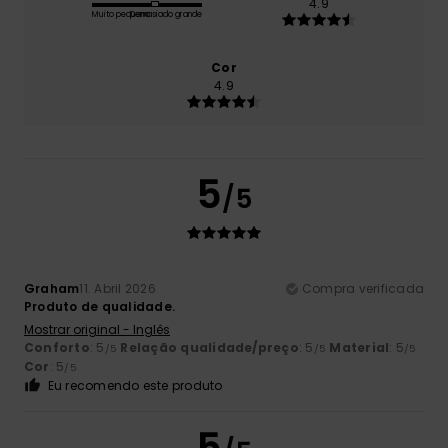
4.9
Muito pequeno
Demasiado grande
Cor
4.9
5
/5
Graham
11. Abril 2026
Compra verificada
Produto de qualidade.
Mostrar original - Inglês
Conforto
: 5
Relação qualidade/preço
: 5
Material
: 5
/5
/5
/5
Cor
: 5
/5
Eu recomendo este produto
5