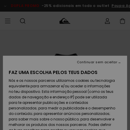
Avançar
para
DUPLA PROMO
-25% adicionais em todo o outlet
Poupa A
a
informação
do
produto
Acede à tua
HOMEM
Roupas
Roupas
Shop
Surf Shop
Artigos
Outlet
encomenda
Homem
Neve
Homem
Homem
MENINO
Envio
Acessórios
Acessórios
Artigos
Continuar sem aceitar
recém-
Surf Shop
Outlet
MULHER
chegados
Crianças
Artigos
Criança
FAZ UMA ESCOLHA PELOS TEUS DADOS
Devoluções
Neve
Nós e os nossos parceiros utilizamos cookies ou tecnologia
Calçado e
Calçado e
Criança
equivalente para armazenar e/ou aceder a informações
chinelos
chinelos
SURF
Pagamento
Highlights
Highlights
Outlet
no teu dispositivo. Esta informação pessoal (como os teus
Mulher
dados de navegação e endereço IP) pode ser utilizada
SNOW
Snow Shop
para te apresentar publicações e conteúdos
Cartão
Surfe/água
Surfe/água
Feminino
personalizados; para medir a publicidade e o desempenho
presente
Snow
Community
do conteúdo; para apresentar anúncios personalizados;
DUPLA
para saber mais sobre o nosso público; para desenvolver e
PROMO
melhorar os produtos dos nossos parceiros. Podes definir
Quiksilver
Snow
Neve
Highlights