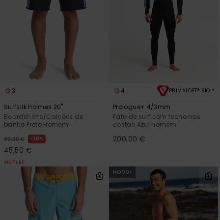
3
4
PRIMALOFT® BIO™
Surfsilk Holmes 20"
Prologue+ 4/3mm
Boardshorts/Calções de
Fato de surf com fecho nas
banho Preto Homem
costas Azul homem
200,00 €
30%
65,00 €
45,50 €
OUTLET
NOVO!