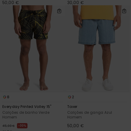
50,00 €
30,00 €
8
2
Everyday Printed Volley 15"
Taxer
Calções de banho Verde
Calções de ganga Azul
Homem
Homem
50,00 €
30%
45,00 €