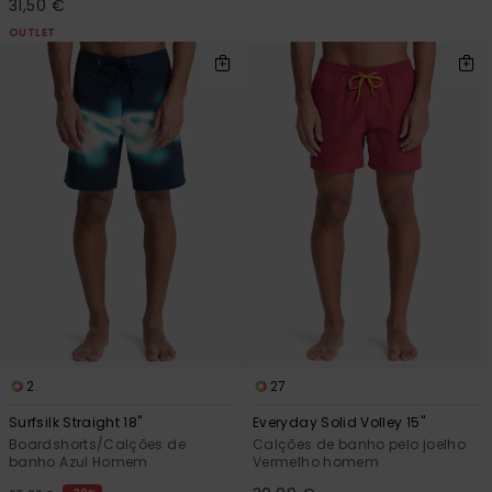
31,50 €
OUTLET
2
27
Surfsilk Straight 18"
Everyday Solid Volley 15"
Boardshorts/Calções de
Calções de banho pelo joelho
banho Azul Homem
Vermelho homem