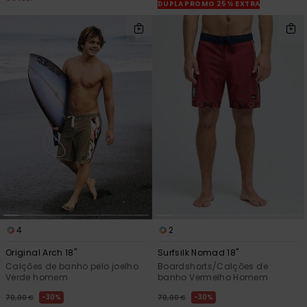
DUPLA PROMO 25% EXTRA
4
2
Original Arch 18"
Surfsilk Nomad 18"
Calções de banho pelo joelho
Boardshorts/Calções de
Verde homem
banho Vermelho Homem
30%
30%
70,00 €
70,00 €