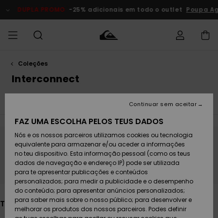
Avançar
para
DUPLA PROMO
-25% adicionais em todo o outlet
Poupa Agora
a
seleção
da
grelha
de
produtos
Coleções
Acede à tua
HOMEM
Roupas
Roupas
Shop
Surf Shop
Artigos
Outlet
encomenda
Interconnect
Homem
Neve
Homem
Homem
MENINO
Envio
Quiksilver Festival 2026
Young Guns
Faherty x Quiksi
Acessórios
Acessórios
Artigos
Continuar sem aceitar
recém-
Surf Shop
Outlet
MULHER
chegados
Crianças
Artigos
Criança
FAZ UMA ESCOLHA PELOS TEUS DADOS
Devoluções
Neve
Nós e os nossos parceiros utilizamos cookies ou tecnologia
Calçado e
Calçado e
Criança
equivalente para armazenar e/ou aceder a informações
chinelos
chinelos
SURF
Fica atento/a, os produtos voltam em
Pagamento
Highlights
Highlights
Outlet
no teu dispositivo. Esta informação pessoal (como os teus
breve
Mulher
dados de navegação e endereço IP) pode ser utilizada
SNOW
Snow Shop
para te apresentar publicações e conteúdos
Cartão
Surfe/água
Surfe/água
Feminino
personalizados; para medir a publicidade e o desempenho
presente
Snow
Community
do conteúdo; para apresentar anúncios personalizados;
DUPLA
para saber mais sobre o nosso público; para desenvolver e
Também poderás gostar
PROMO
melhorar os produtos dos nossos parceiros. Podes definir
Quiksilver
Snow
Neve
Highlights