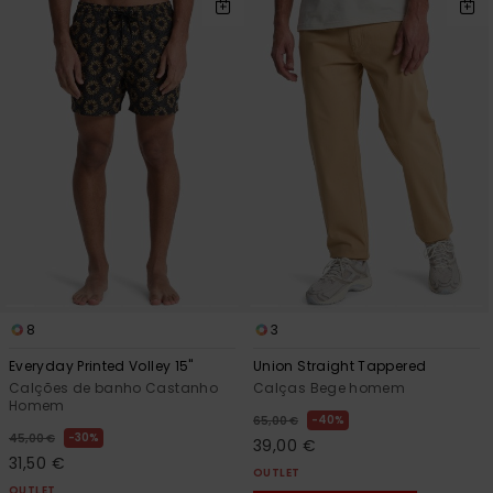
8
3
Everyday Printed Volley 15"
Union Straight Tappered
Calções de banho Castanho
Calças Bege homem
Homem
40%
65,00 €
30%
45,00 €
39,00 €
31,50 €
OUTLET
OUTLET