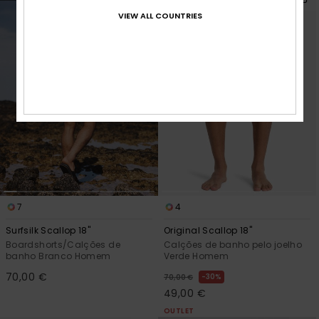
VIEW ALL COUNTRIES
7
4
Surfsilk Scallop 18"
Original Scallop 18"
Boardshorts/Calções de
Calções de banho pelo joelho
banho Branco Homem
Verde Homem
70,00 €
30%
70,00 €
49,00 €
OUTLET