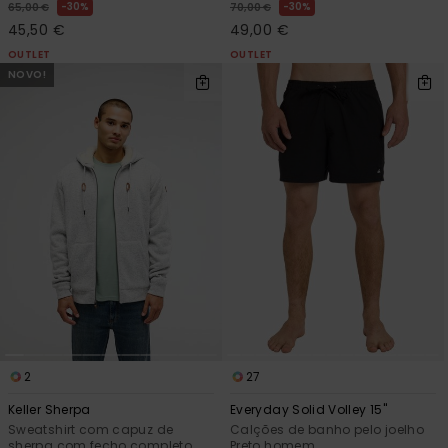
30%
30%
65,00 €
70,00 €
45,50 €
49,00 €
OUTLET
OUTLET
NOVO!
2
27
Keller Sherpa
Everyday Solid Volley 15"
Sweatshirt com capuz de
Calções de banho pelo joelho
sherpa com fecho completo
Preto homem