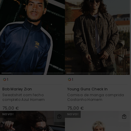
1
1
Bob Marley Zion
Young Guns Check In
Sweatshirt com fecho
Camisa de manga comprida
completo Azul Homem
Castanho Homem
75,00 €
75,00 €
NOVO!
NOVO!