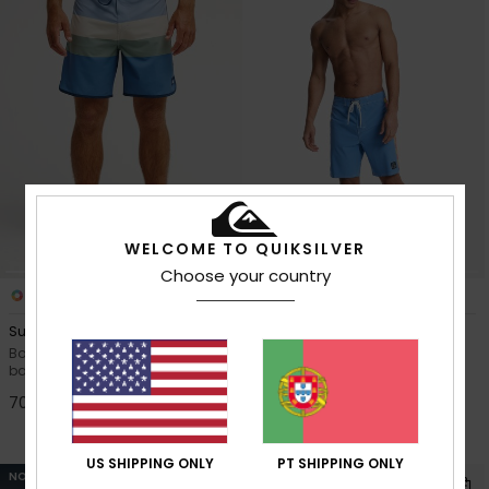
WELCOME TO QUIKSILVER
Choose your country
7
4
Surfsilk Scallop 18"
Original Arch 18"
Boardshorts/Calções de
Calções de banho pelo joelho
banho Azul Homem
Azul homem
70,00 €
30%
70,00 €
49,00 €
OUTLET
US SHIPPING ONLY
PT SHIPPING ONLY
NOVO!