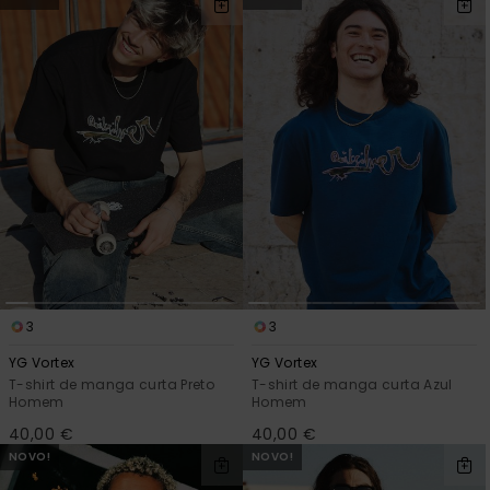
mais
frequentes e o
nosso
formulário de
contacto.
Consultar
as FAQ
3
3
YG Vortex
YG Vortex
T-shirt de manga curta Preto
T-shirt de manga curta Azul
Homem
Homem
40,00 €
40,00 €
NOVO!
NOVO!