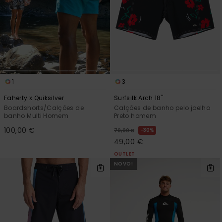
1
3
Faherty x Quiksilver
Surfsilk Arch 18"
Boardshorts/Calções de
Calções de banho pelo joelho
banho Multi Homem
Preto homem
100,00 €
30%
70,00 €
49,00 €
OUTLET
NOVO!