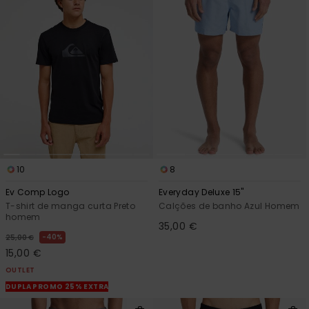
10
8
Ev Comp Logo
Everyday Deluxe 15"
T-shirt de manga curta Preto
Calções de banho Azul Homem
homem
35,00 €
40%
25,00 €
15,00 €
OUTLET
DUPLA PROMO 25% EXTRA