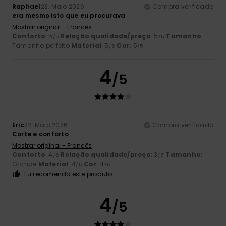
Raphael
23. Maio 2026
Compra verificada
era mesmo isto que eu procurava
Mostrar original - Francês
Conforto
: 5
Relação qualidade/preço
: 5
Tamanho
:
/5
/5
Tamanho perfeito
Material
: 5
Cor
: 5
/5
/5
4
/5
Eric
22. Maio 2026
Compra verificada
Corte e conforto
Mostrar original - Francês
Conforto
: 4
Relação qualidade/preço
: 3
Tamanho
:
/5
/5
Grande
Material
: 4
Cor
: 4
/5
/5
Eu recomendo este produto
4
/5