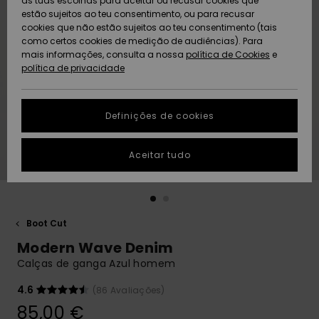
as tuas escolhas para aceitar ou recusar cookies que
Freedom
estão sujeitos ao teu consentimento, ou para recusar
cookies que não estão sujeitos ao teu consentimento (tais
AJUDA
Protecção de
como certos cookies de medição de audiências). Para
Artigos
Artigos
Community
dados
mais informações, consulta a nossa
recém-
recém-
política de Cookies
e
chegados
chegados
política de privacidade
SUSTAINABILITY
Guia de
tamanhos
LOCALIZADOR
Definições de cookies
Coleções
Highlights
DE LOJAS
Inicia uma
Aceitar tudo
CARTÃO
conversa para
PRESENTE
obteres a
resposta mais
rápida à tua
LISTA DE
pergunta.
DESEJO
Boot Cut
Iniciar uma
Modern Wave Denim
conversa
Calças de ganga Azul homem
Encontra
respostas
4.6
(86 Avaliações)
para as
85,00 €
perguntas