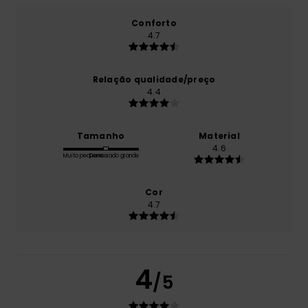
Conforto
4.7
Relação qualidade/preço
4.4
Tamanho
Material
4.6
Muito pequeno
Demasiado grande
Cor
4.7
4
/5