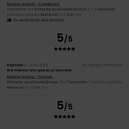
Mostrar original - Castelhano
Conforto
: 5
Relação qualidade/preço
: 5
Tamanho
:
/5
/5
Tamanho perfeito
Material
: 5
Cor
: 5
/5
/5
Eu recomendo este produto
5
/5
Raphael
23. Maio 2026
Compra verificada
era mesmo isto que eu procurava
Mostrar original - Francês
Relação qualidade/preço
: 5
Tamanho
: Tamanho perfeito
/5
Material
: 5
Cor
: 5
/5
/5
5
/5