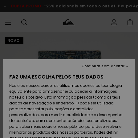
Avançar
para
DUPLA PROMO
-25% adicionais em todo o outlet
Poupa Ago
a
informação
do
produto
NOVO!
Acede à tua
HOMEM
Roupas
Roupas
Shop
Surf Shop
Artigos
Outlet
encomenda
Homem
Neve
Homem
Homem
MENINO
Envio
Acessórios
Acessórios
Artigos
Continuar sem aceitar
recém-
Surf Shop
Outlet
MULHER
chegados
Crianças
Artigos
Criança
FAZ UMA ESCOLHA PELOS TEUS DADOS
Devoluções
Neve
Nós e os nossos parceiros utilizamos cookies ou tecnologia
Calçado e
Calçado e
Criança
equivalente para armazenar e/ou aceder a informações
chinelos
chinelos
SURF
Pagamento
Highlights
Highlights
Outlet
no teu dispositivo. Esta informação pessoal (como os teus
Mulher
dados de navegação e endereço IP) pode ser utilizada
SNOW
Snow Shop
para te apresentar publicações e conteúdos
Cartão
Surfe/água
Surfe/água
Feminino
personalizados; para medir a publicidade e o desempenho
presente
Snow
Community
do conteúdo; para apresentar anúncios personalizados;
DUPLA
para saber mais sobre o nosso público; para desenvolver e
PROMO
melhorar os produtos dos nossos parceiros. Podes definir
Quiksilver
Snow
Neve
Highlights