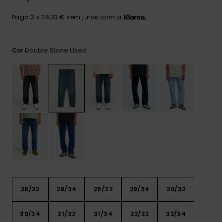
mais
frequentes e o
Paga 3 x 28,33 € sem juros com a
nosso
formulário de
contacto.
Double Stone Used
Cor
Consultar
as FAQ
28/32
28/34
29/32
29/34
30/32
30/34
31/32
31/34
32/32
32/34