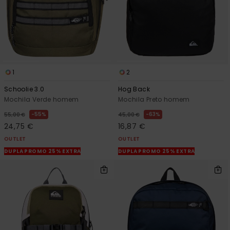
1
2
Schoolie 3.0
Hog Back
Mochila Verde homem
Mochila Preto homem
55%
63%
55,00 €
45,00 €
24,75 €
16,87 €
OUTLET
OUTLET
DUPLA PROMO 25% EXTRA
DUPLA PROMO 25% EXTRA