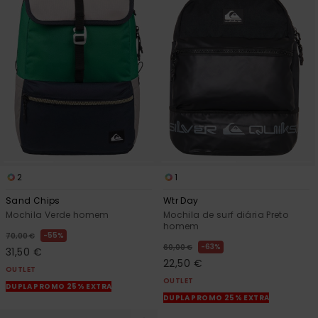
2
1
Sand Chips
Wtr Day
Mochila Verde homem
Mochila de surf diária Preto
homem
55%
70,00 €
63%
60,00 €
31,50 €
22,50 €
OUTLET
OUTLET
DUPLA PROMO 25% EXTRA
DUPLA PROMO 25% EXTRA