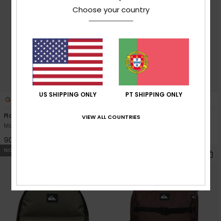
Choose your country
US SHIPPING ONLY
PT SHIPPING ONLY
2
2
Platinium Lite 18L
Platinium Lite 18L
VIEW ALL COUNTRIES
Mochila média Bege Homem
Mochila média Verde Homem
90,00 €
90,00 €
NOVO!
NOVO!