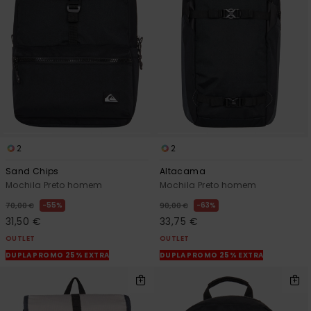
2
2
Sand Chips
Altacama
Mochila Preto homem
Mochila Preto homem
55%
63%
70,00 €
90,00 €
31,50 €
33,75 €
OUTLET
OUTLET
DUPLA PROMO 25% EXTRA
DUPLA PROMO 25% EXTRA