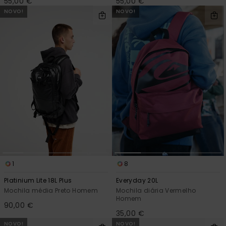
55,00 €
55,00 €
NOVO!
NOVO!
1
8
Platinium Lite 18L Plus
Everyday 20L
Mochila média Preto Homem
Mochila diária Vermelho
Homem
90,00 €
35,00 €
NOVO!
NOVO!