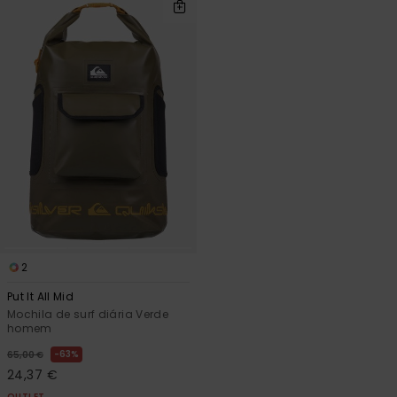
2
Put It All Mid
Mochila de surf diária Verde
homem
63%
65,00 €
24,37 €
OUTLET