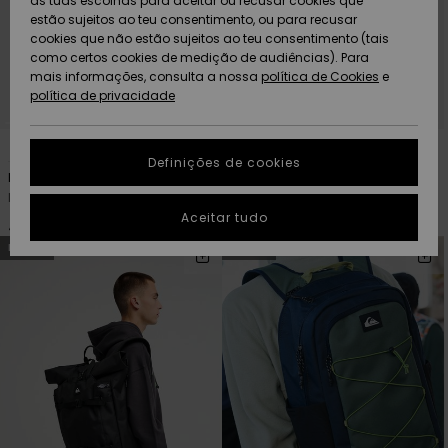
as tuas escolhas para aceitar ou recusar cookies que
Freedom
estão sujeitos ao teu consentimento, ou para recusar
cookies que não estão sujeitos ao teu consentimento (tais
AJUDA
Protecção de
como certos cookies de medição de audiências). Para
Artigos
Artigos
Community
dados
mais informações, consulta a nossa
recém-
recém-
política de Cookies
e
chegados
chegados
política de privacidade
SUSTAINABILITY
Guia de
tamanhos
4
3
LOCALIZADOR
Definições de cookies
Coleções
Highlights
DE LOJAS
Hog Back 20L
Burner 28L
Mochila média Preto Homem
Mochila grande Preto Homem
Inicia uma
Aceitar tudo
CARTÃO
conversa para
45,00 €
65,00 €
PRESENTE
obteres a
NOVO!
NOVO!
resposta mais
rápida à tua
LISTA DE
pergunta.
DESEJO
Iniciar uma
conversa
Encontra
respostas
para as
perguntas