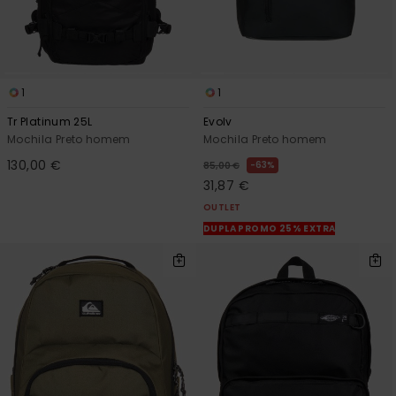
1
1
Tr Platinum 25L
Evolv
Mochila Preto homem
Mochila Preto homem
130,00 €
63%
85,00 €
31,87 €
OUTLET
DUPLA PROMO 25% EXTRA