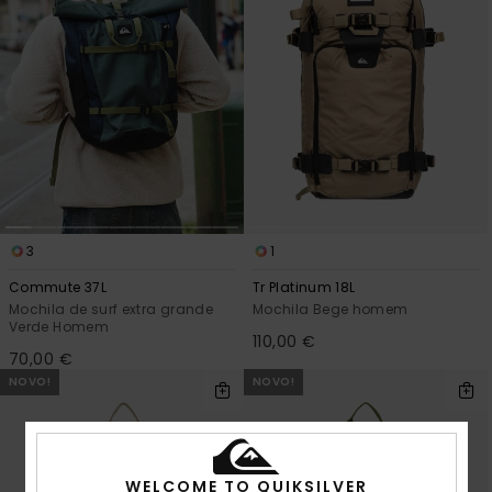
3
1
Commute 37L
Tr Platinum 18L
Mochila de surf extra grande
Mochila Bege homem
Verde Homem
110,00 €
70,00 €
NOVO!
NOVO!
WELCOME TO QUIKSILVER