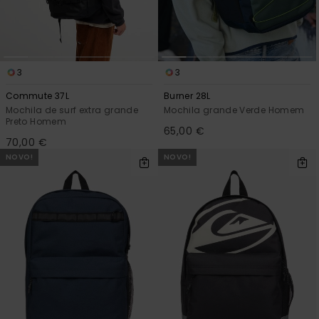
mais
frequentes e o
nosso
formulário de
contacto.
3
3
Consultar
as FAQ
Commute 37L
Burner 28L
Mochila de surf extra grande
Mochila grande Verde Homem
Preto Homem
65,00 €
70,00 €
NOVO!
NOVO!