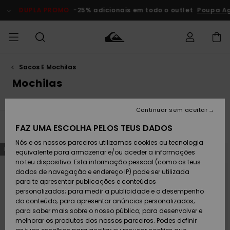
Avançar
para
DUPLA PROMO
-25% adicionais em todo o outlet
Poupa Agora
a
seleção
da
grelha
de
produtos
Sacos E Mochilas
Acede à tua
HOMEM
Roupas
Roupas
Shop
Surf Shop
Artigos
Outlet
encomenda
Mochilas
Homem
Neve
Homem
Homem
MENINO
Envio
Acessórios
Acessórios
Artigos
Continuar sem aceitar
recém-
Surf Shop
Outlet
MULHER
chegados
Crianças
Artigos
Criança
FAZ UMA ESCOLHA PELOS TEUS DADOS
Filtrar e Ordenar
39
Resultados
Devoluções
Neve
Nós e os nossos parceiros utilizamos cookies ou tecnologia
Calçado e
Calçado e
Criança
Avançar
Avançar
NOVO!
NOVO!
para
para
equivalente para armazenar e/ou aceder a informações
chinelos
chinelos
SURF
procurar
ordenar
Pagamento
critérios
por
Highlights
Highlights
Outlet
no teu dispositivo. Esta informação pessoal (como os teus
de
Mulher
filtragem
dados de navegação e endereço IP) pode ser utilizada
SNOW
Snow Shop
para te apresentar publicações e conteúdos
Cartão
Surfe/água
Surfe/água
Feminino
personalizados; para medir a publicidade e o desempenho
presente
Snow
Community
do conteúdo; para apresentar anúncios personalizados;
DUPLA
para saber mais sobre o nosso público; para desenvolver e
PROMO
melhorar os produtos dos nossos parceiros. Podes definir
Quiksilver
Snow
Neve
Highlights