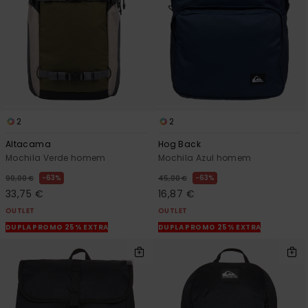
2
2
Altacama
Hog Back
Mochila Verde homem
Mochila Azul homem
63%
63%
90,00 €
45,00 €
33,75 €
16,87 €
OUTLET
OUTLET
DUPLA PROMO 25% EXTRA
DUPLA PROMO 25% EXTRA