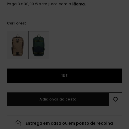
mais
Paga 3 x 30,00 € sem juros com a
frequentes e o
nosso
formulário de
contacto.
Forest
Cor
Consultar
as FAQ
1SZ
Adicionar ao cesto
Entrega em casa ou em ponto de recolha