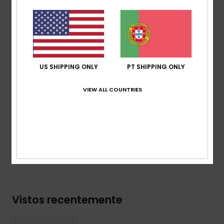
Alça para o esterno ajustável
Painel de malha respirável confortável
Características:
sistema vertical de transporte de
snowboard
Sistema de transporte de esqui vertical
US SHIPPING ONLY
PT SHIPPING ONLY
Compartimento de emergência para pá e sonda
Compatível com hidratação
VIEW ALL COUNTRIES
Volume:
18 l
Composição
[Tecido principal] 100% poliéster reciclado
Envio& Devoluciones
Vistos recentemente