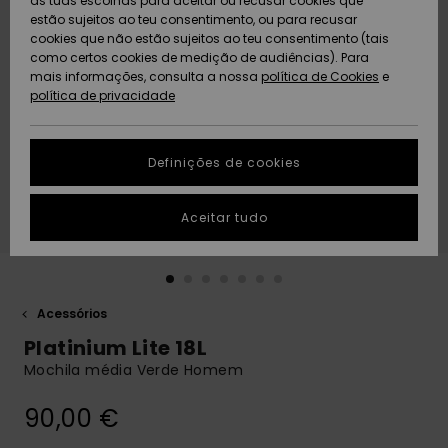
as tuas escolhas para aceitar ou recusar cookies que
Freedom
estão sujeitos ao teu consentimento, ou para recusar
cookies que não estão sujeitos ao teu consentimento (tais
AJUDA
Protecção de
como certos cookies de medição de audiências). Para
Artigos
Artigos
Community
dados
mais informações, consulta a nossa
recém-
recém-
política de Cookies
e
chegados
chegados
política de privacidade
SUSTAINABILITY
Guia de
tamanhos
LOCALIZADOR
Definições de cookies
Coleções
Highlights
DE LOJAS
Inicia uma
Aceitar tudo
CARTÃO
conversa para
PRESENTE
obteres a
resposta mais
rápida à tua
LISTA DE
pergunta.
DESEJO
Acessórios
Iniciar uma
Platinium Lite 18L
conversa
Mochila média Verde Homem
Encontra
respostas
90,00 €
para as
perguntas