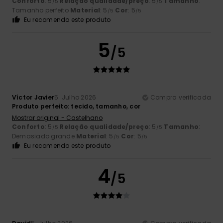
Conforto
: 5
Relação qualidade/preço
: 5
Tamanho
:
/5
/5
Tamanho perfeito
Material
: 5
Cor
: 5
/5
/5
Eu recomendo este produto
5
/5
Víctor Javier
5. Julho 2026
Compra verificada
Produto perfeito: tecido, tamanho, cor
Mostrar original - Castelhano
Conforto
: 5
Relação qualidade/preço
: 5
Tamanho
:
/5
/5
Demasiado grande
Material
: 5
Cor
: 5
/5
/5
Eu recomendo este produto
4
/5