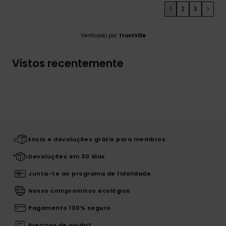
1
2
3
>
Verificado por
TrustVille
Vistos recentemente
Envio e devoluções grátis para membros
Devoluções em 30 dias
Junta-te ao programa de fidelidade
Nosso compromisso ecológico
Pagamento 100% seguro
Precisas de ajuda?