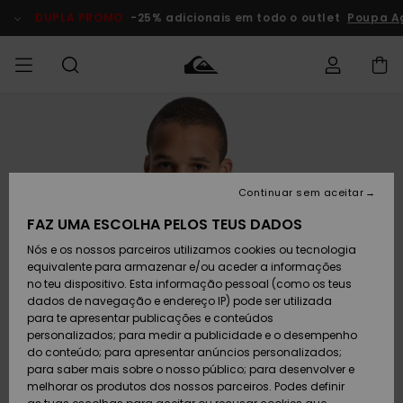
Avançar
para
DUPLA PROMO
-25% adicionais em todo o outlet
Poupa A
a
informação
do
produto
Acede à tua
HOMEM
Roupas
Roupas
Shop
Surf Shop
Artigos
Outlet
encomenda
Homem
Neve
Homem
Homem
MENINO
Envio
Acessórios
Acessórios
Artigos
Continuar sem aceitar
recém-
Surf Shop
Outlet
MULHER
chegados
Crianças
Artigos
Criança
FAZ UMA ESCOLHA PELOS TEUS DADOS
Devoluções
Neve
Nós e os nossos parceiros utilizamos cookies ou tecnologia
Calçado e
Calçado e
Criança
equivalente para armazenar e/ou aceder a informações
chinelos
chinelos
SURF
Pagamento
Highlights
Highlights
Outlet
no teu dispositivo. Esta informação pessoal (como os teus
Mulher
dados de navegação e endereço IP) pode ser utilizada
SNOW
Snow Shop
para te apresentar publicações e conteúdos
Cartão
Surfe/água
Surfe/água
Feminino
personalizados; para medir a publicidade e o desempenho
presente
Snow
Community
do conteúdo; para apresentar anúncios personalizados;
DUPLA
para saber mais sobre o nosso público; para desenvolver e
PROMO
melhorar os produtos dos nossos parceiros. Podes definir
Quiksilver
Snow
Neve
Highlights