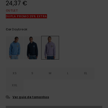
24,37 €
mais
frequentes e o
nosso
OUTLET
formulário de
DUPLA PROMO 25% EXTRA
contacto.
Consultar
Daybreak
Cor
as FAQ
XS
S
M
L
XL
XXL
Ver guia de tamanhos