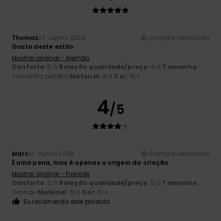
Thomas
27. Junho 2026
Compra verificada
Gosto deste estilo
Mostrar original - Alemão
Conforto
: 5
Relação qualidade/preço
: 4
Tamanho
:
/5
/5
Tamanho perfeito
Material
: 4
Cor
: 5
/5
/5
4
/5
Marc
12. Junho 2026
Compra verificada
É uma pena, mas é apenas a origem da criação
Mostrar original - Francês
Conforto
: 5
Relação qualidade/preço
: 5
Tamanho
:
/5
/5
Grande
Material
: 5
Cor
: 5
/5
/5
Eu recomendo este produto