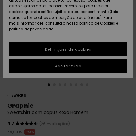
as tuas escolhas para aceitar ou recusar cookies que
Freedom
estão sujeitos ao teu consentimento, ou para recusar
cookies que não estão sujeitos ao teu consentimento (tais
AJUDA
Protecção de
como certos cookies de medição de audiências). Para
Artigos
Artigos
Community
dados
mais informações, consulta a nossa
recém-
recém-
política de Cookies
e
chegados
chegados
política de privacidade
SUSTAINABILITY
Guia de
tamanhos
LOCALIZADOR
Definições de cookies
Coleções
Highlights
DE LOJAS
Inicia uma
Aceitar tudo
CARTÃO
conversa para
PRESENTE
obteres a
resposta mais
rápida à tua
LISTA DE
pergunta.
DESEJO
Sweats
Iniciar uma
Graphic
conversa
Sweatshirt com capuz Roxo Homem
Encontra
respostas
4.7
(26 Avaliações)
para as
65,00 €
63%
perguntas