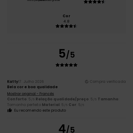
Muito pequeno
Demasiado grande
Cor
4.8
5
/5
Katty
17. Julho 2026
Compra verificada
Bela cor e boa qualidade
Mostrar original - Francês
Conforto
: 5
Relação qualidade/preço
: 5
Tamanho
:
/5
/5
Tamanho perfeito
Material
: 5
Cor
: 5
/5
/5
Eu recomendo este produto
4
/5