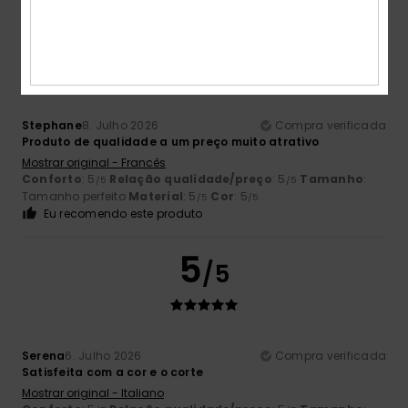
5
/5
Stephane
8. Julho 2026
Compra verificada
Produto de qualidade a um preço muito atrativo
Mostrar original - Francês
Conforto
: 5
Relação qualidade/preço
: 5
Tamanho
:
/5
/5
Tamanho perfeito
Material
: 5
Cor
: 5
/5
/5
Eu recomendo este produto
5
/5
Serena
6. Julho 2026
Compra verificada
Satisfeita com a cor e o corte
Mostrar original - Italiano