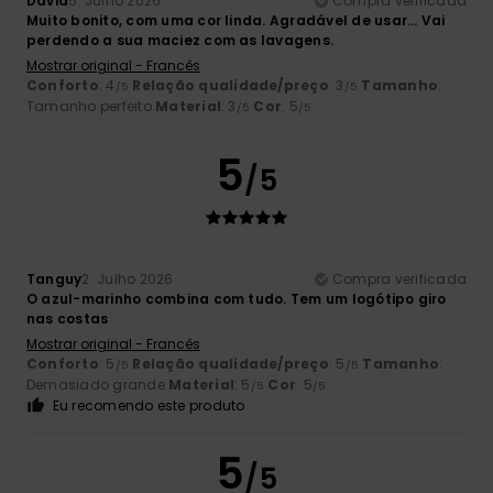
David
5. Julho 2026
Compra verificada
Muito bonito, com uma cor linda. Agradável de usar... Vai
perdendo a sua maciez com as lavagens.
Mostrar original - Francês
Conforto
: 4
Relação qualidade/preço
: 3
Tamanho
:
/5
/5
Tamanho perfeito
Material
: 3
Cor
: 5
/5
/5
5
/5
Tanguy
2. Julho 2026
Compra verificada
O azul-marinho combina com tudo. Tem um logótipo giro
nas costas
Mostrar original - Francês
Conforto
: 5
Relação qualidade/preço
: 5
Tamanho
:
/5
/5
Demasiado grande
Material
: 5
Cor
: 5
/5
/5
Eu recomendo este produto
5
/5