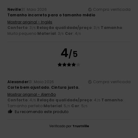
Neville
31. Maio 2026
Compra verificada
Tamanho incorreto para o tamanho médio
Mostrar original - Inglês
Conforto
: 3
Relação qualidade/preço
: 3
Tamanho
:
/5
/5
Muito pequeno
Material
: 3
Cor
: 4
/5
/5
4
/5
Alexander
13. Maio 2026
Compra verificada
Corte bem ajustado. Cintura justa.
Mostrar original - Alemão
Conforto
: 4
Relação qualidade/preço
: 4
Tamanho
:
/5
/5
Tamanho perfeito
Material
: 5
Cor
: 5
/5
/5
Eu recomendo este produto
Verificado por
TrustVille