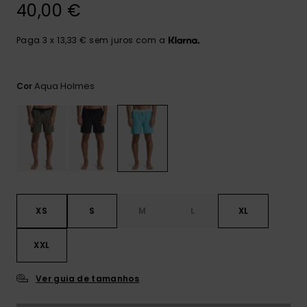
mais
40,00 €
frequentes e o
nosso
Paga 3 x 13,33 € sem juros com a
formulário de
contacto.
Consultar
Aqua Holmes
Cor
as FAQ
XS
S
M
L
XL
XXL
Ver guia de tamanhos