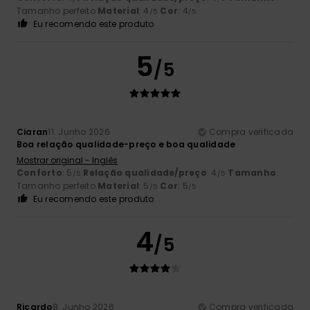
Tamanho perfeito
Material
: 4
Cor
: 4
/5
/5
Eu recomendo este produto
5
/5
Ciaran
11. Junho 2026
Compra verificada
Boa relação qualidade-preço e boa qualidade
Mostrar original - Inglês
Conforto
: 5
Relação qualidade/preço
: 4
Tamanho
:
/5
/5
Tamanho perfeito
Material
: 5
Cor
: 5
/5
/5
Eu recomendo este produto
4
/5
Ricardo
8. Junho 2026
Compra verificada