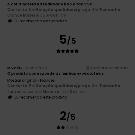
A cor amarela na realidade não é tão viva!
Conforto
: 5
Relação qualidade/preço
: 4
Tamanho
:
/5
/5
Grande
Material
: 5
Cor
: 4
/5
/5
Eu recomendo este produto
5
/5
Mikaël
4. Junho 2026
Compra verificada
O produto corresponde às minhas expectativas
Mostrar original - Francês
Conforto
: 5
Relação qualidade/preço
: 4
Tamanho
:
/5
/5
Tamanho perfeito
Material
: 5
Cor
: 5
/5
/5
Eu recomendo este produto
2
/5