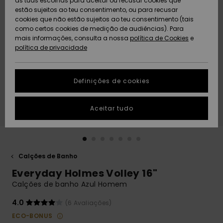
as tuas escolhas para aceitar ou recusar cookies que
Freedom
estão sujeitos ao teu consentimento, ou para recusar
cookies que não estão sujeitos ao teu consentimento (tais
AJUDA
Protecção de
como certos cookies de medição de audiências). Para
Artigos
Artigos
Community
dados
mais informações, consulta a nossa
recém-
recém-
política de Cookies
e
chegados
chegados
política de privacidade
SUSTAINABILITY
Guia de
tamanhos
LOCALIZADOR
Definições de cookies
Coleções
Highlights
DE LOJAS
Inicia uma
Aceitar tudo
CARTÃO
conversa para
PRESENTE
obteres a
resposta mais
rápida à tua
LISTA DE
pergunta.
DESEJO
Calções de Banho
Iniciar uma
Everyday Holmes Volley 16"
conversa
Calções de banho Azul Homem
Encontra
respostas
4.0
(6 Avaliações)
para as
ECO-BONUS
perguntas