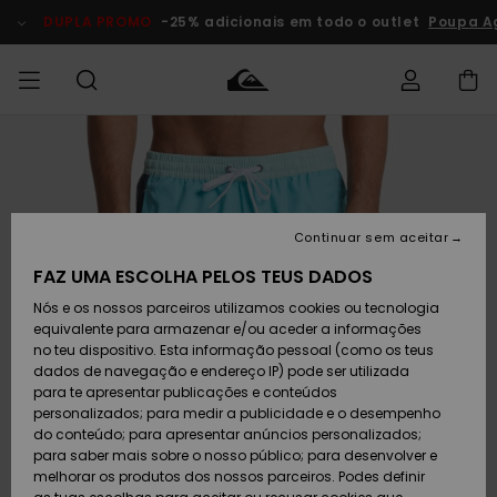
Avançar
para
DUPLA PROMO
-25% adicionais em todo o outlet
Poupa A
a
informação
do
produto
Acede à tua
HOMEM
Roupas
Roupas
Shop
Surf Shop
Artigos
Outlet
encomenda
Homem
Neve
Homem
Homem
MENINO
Envio
Acessórios
Acessórios
Artigos
Continuar sem aceitar
recém-
Surf Shop
Outlet
MULHER
chegados
Crianças
Artigos
Criança
FAZ UMA ESCOLHA PELOS TEUS DADOS
Devoluções
Neve
Nós e os nossos parceiros utilizamos cookies ou tecnologia
Calçado e
Calçado e
Criança
equivalente para armazenar e/ou aceder a informações
chinelos
chinelos
SURF
Pagamento
Highlights
Highlights
Outlet
no teu dispositivo. Esta informação pessoal (como os teus
Mulher
dados de navegação e endereço IP) pode ser utilizada
SNOW
Snow Shop
para te apresentar publicações e conteúdos
Cartão
Surfe/água
Surfe/água
Feminino
personalizados; para medir a publicidade e o desempenho
presente
Snow
Community
do conteúdo; para apresentar anúncios personalizados;
DUPLA
para saber mais sobre o nosso público; para desenvolver e
PROMO
melhorar os produtos dos nossos parceiros. Podes definir
Quiksilver
Snow
Neve
Highlights