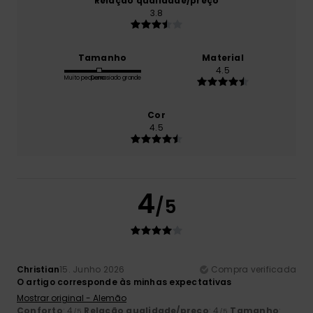
Relação qualidade/preço
3.8
Tamanho
Material
4.5
Muito pequeno
Demasiado grande
Cor
4.5
4
/5
Christian
15. Junho 2026
Compra verificada
O artigo corresponde às minhas expectativas
Mostrar original - Alemão
Conforto
: 4
Relação qualidade/preço
: 4
Tamanho
:
/5
/5