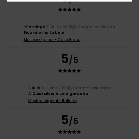
-Santiago
17. Julho 2026
Compra verificada
Fica-me muito bem
Mostrar original - Castelhano
5
/5
Giulia
16. Julho 2026
Compra verificada
A Quicksilver é uma garantia
Mostrar original - Italiano
5
/5