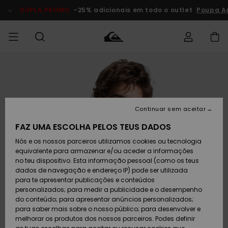
Avançar
para
DUPLA PROMO
-25% adicionais em todo o outlet
Poupa A
a
informação
do
produto
Acede à tua
HOMEM
Roupas
Roupas
Shop
Surf Shop
Artigos
Outlet
encomenda
Homem
Neve
Homem
Homem
MENINO
Envio
Acessórios
Acessórios
Artigos
Continuar sem aceitar
recém-
Surf Shop
Outlet
MULHER
chegados
Crianças
Artigos
Criança
FAZ UMA ESCOLHA PELOS TEUS DADOS
Devoluções
Neve
Nós e os nossos parceiros utilizamos cookies ou tecnologia
Calçado e
Calçado e
Criança
equivalente para armazenar e/ou aceder a informações
chinelos
chinelos
SURF
Pagamento
Highlights
Highlights
Outlet
no teu dispositivo. Esta informação pessoal (como os teus
Mulher
dados de navegação e endereço IP) pode ser utilizada
SNOW
Snow Shop
para te apresentar publicações e conteúdos
Cartão
Surfe/água
Surfe/água
Feminino
personalizados; para medir a publicidade e o desempenho
presente
Snow
Community
do conteúdo; para apresentar anúncios personalizados;
DUPLA
para saber mais sobre o nosso público; para desenvolver e
PROMO
melhorar os produtos dos nossos parceiros. Podes definir
Quiksilver
Snow
Neve
Highlights