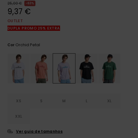
mais
25,00 €
63%
frequentes e o
9,37 €
nosso
formulário de
OUTLET
contacto.
DUPLA PROMO 25% EXTRA
Consultar
as FAQ
Orchid Petal
Cor
XS
S
M
L
XL
XXL
Ver guia de tamanhos