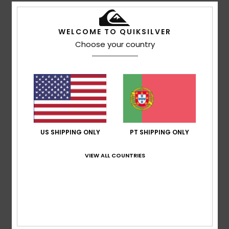
Nicolas
17. Julho 2026
Compra verificada
Um belo produto a preço reduzido. Muito confortável de
WELCOME TO QUIKSILVER
usar
Choose your country
Mostrar original - Francês
Conforto
: 5
Relação qualidade/preço
: 5
Tamanho
:
/5
/5
Tamanho perfeito
Material
: 5
Cor
: 5
/5
/5
Eu recomendo este produto
5
/5
US SHIPPING ONLY
PT SHIPPING ONLY
Carlos
17. Julho 2026
Compra verificada
VIEW ALL COUNTRIES
Bonita e confortável
Mostrar original - Castelhano
Conforto
: 5
Relação qualidade/preço
: 5
Tamanho
:
/5
/5
Tamanho perfeito
Material
: 4
Cor
: 4
/5
/5
5
/5