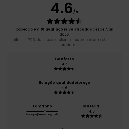
4.6
/5
baseado em
81 avaliações verificadas
desde Abril
2026
70% dos nossos clientes recomendam este
produto
Conforto
4.7
Relação qualidade/preço
4.6
Tamanho
Material
4.6
Muito pequeno
Demasiado grande