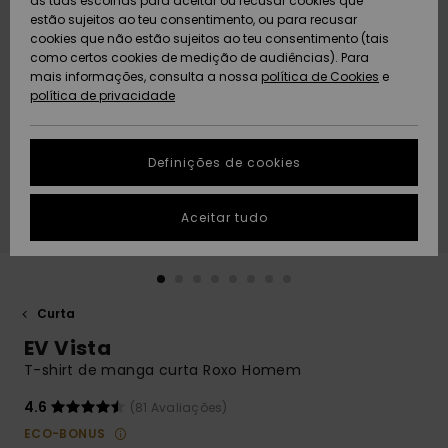
as tuas escolhas para aceitar ou recusar cookies que
Freedom
estão sujeitos ao teu consentimento, ou para recusar
cookies que não estão sujeitos ao teu consentimento (tais
AJUDA
Protecção de
como certos cookies de medição de audiências). Para
Artigos
Artigos
Community
dados
mais informações, consulta a nossa
recém-
recém-
política de Cookies
e
chegados
chegados
política de privacidade
SUSTAINABILITY
Guia de
tamanhos
LOCALIZADOR
Definições de cookies
Coleções
Highlights
DE LOJAS
Inicia uma
Aceitar tudo
CARTÃO
conversa para
PRESENTE
obteres a
resposta mais
rápida à tua
LISTA DE
pergunta.
DESEJO
Curta
Iniciar uma
EV Vista
conversa
T-shirt de manga curta Roxo Homem
Encontra
respostas
4.6
(81 Avaliações)
para as
ECO-BONUS
perguntas