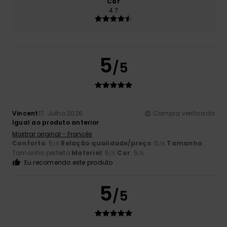
Cor
4.7
5
/5
Vincent
17. Julho 2026
Compra verificada
Igual ao produto anterior
Mostrar original - Francês
Conforto
: 5
Relação qualidade/preço
: 5
Tamanho
:
/5
/5
Tamanho perfeito
Material
: 5
Cor
: 5
/5
/5
Eu recomendo este produto
5
/5