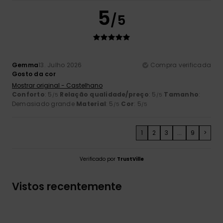
5
/5
Gemma
13. Julho 2026
Compra verificada
Gosto da cor
Mostrar original - Castelhano
Conforto
: 5
Relação qualidade/preço
: 5
Tamanho
:
/5
/5
Demasiado grande
Material
: 5
Cor
: 5
/5
/5
1
2
3
...
9
>
Verificado por
TrustVille
Vistos recentemente