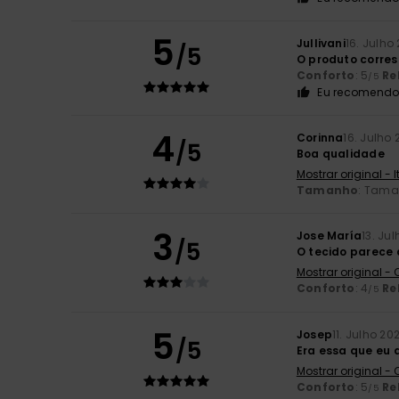
5
Jullivani
16. Julho
/5
O produto corre
Conforto
: 5
Re
/5
Eu recomendo 
4
Corinna
16. Julho
/5
Boa qualidade
Mostrar original - 
Tamanho
: Tama
3
Jose María
13. Ju
/5
O tecido parece
Mostrar original -
Conforto
: 4
Re
/5
5
Josep
11. Julho 20
/5
Era essa que eu 
Mostrar original -
Conforto
: 5
Re
/5