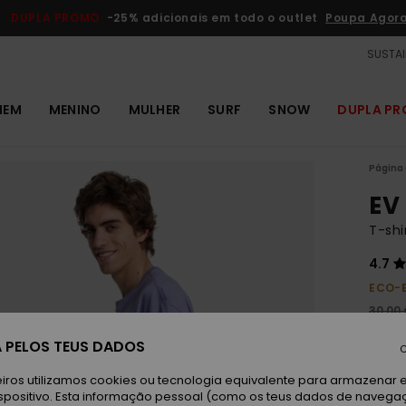
DUPLA PROMO
-25% adicionais em todo o outlet
Poupa Agor
SUSTAI
MEM
MENINO
MULHER
SURF
SNOW
DUPLA P
Página 
EV
T-sh
4.7
ECO-
30,00
11,
 PELOS TEUS DADOS
C
OUTL
iros utilizamos cookies ou tecnologia equivalente para armazenar 
DUPLA
spositivo. Esta informação pessoal (como os teus dados de navega