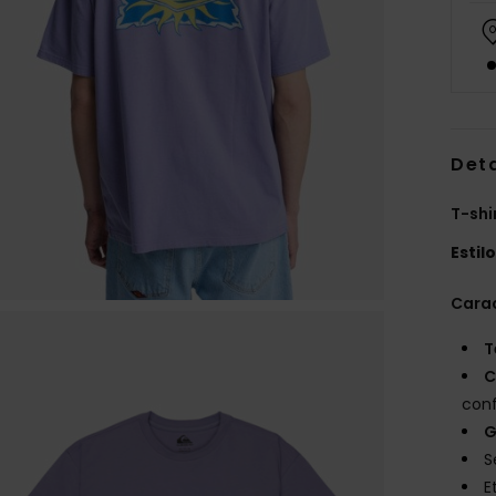
Det
T-sh
Estil
Carac
T
C
con
G
S
E