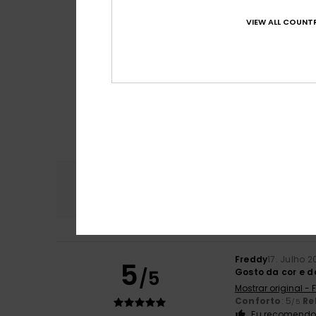
VIEW ALL COUNTR
Conforto
Rela
4.7
Freddy
17. Julho 2
5
/5
Gosto da cor e d
Mostrar original -
Conforto
: 5
Re
/5
Eu recomendo 