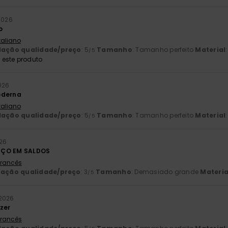
 2026
o
Italiano
lação qualidade/preço
: 5
Tamanho
: Tamanho perfeito
Material
/5
este produto
026
oderna
Italiano
lação qualidade/preço
: 5
Tamanho
: Tamanho perfeito
Material
/5
026
EÇO EM SALDOS
 Francês
lação qualidade/preço
: 3
Tamanho
: Demasiado grande
Materia
/5
 2026
zer
 Francês