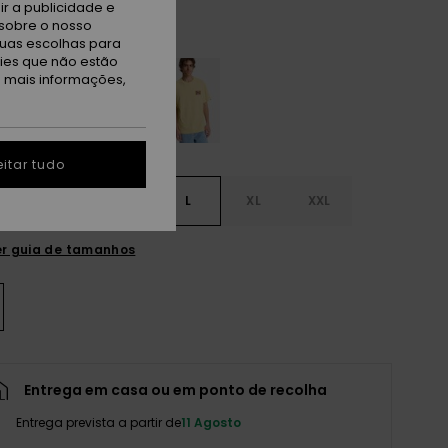
r a publicidade e
sobre o nosso
aybreak
tuas escolhas para
kies que não estão
a mais informações,
itar tudo
S
S
M
L
XL
XXL
r guia de tamanhos
Entrega em casa ou em ponto de recolha
Entrega prevista a partir de
11 Agosto