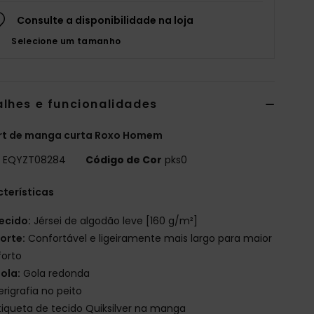
Consulte a disponibilidade na loja
Selecione um tamanho
alhes e funcionalidades
irt de manga curta Roxo Homem
o
EQYZT08284
Código de Cor
pks0
terísticas
ecido:
Jérsei de algodão leve [160 g/m²]
orte:
Confortável e ligeiramente mais largo para maior
forto
ola:
Gola redonda
erigrafia no peito
tiqueta de tecido Quiksilver na manga