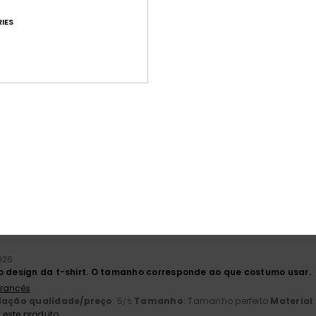
IES
Pontuação média
4.7
/5
baseado em
23 avaliações verificadas
desde Abril 2026
57% dos nossos clientes recomendam este produto
ção qualidade/preço
Tamanho
Mat
4.7
4
Muito pequeno
Demasiado grande
026
o design da t-shirt. O tamanho corresponde ao que costumo usar.
 Francês
lação qualidade/preço
: 5
Tamanho
: Tamanho perfeito
Material
/5
este produto