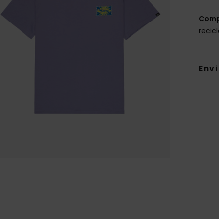
Comp
recic
Env