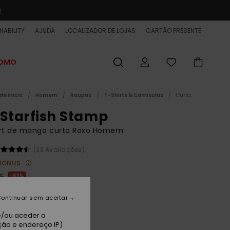
a
NABILITY
AJUDA
LOCALIZADOR DE LOJAS
CARTÃO PRESENTE
ROMO
de início
Homem
Roupas
T-Shirts & Camisolas
Curta
 Starfish Stamp
irt de manga curta Roxo Homem
(23 Avaliações)
BONUS
 €
63%
25 €
ontinuar sem aceitar
ET
e/ou aceder a
 PROMO 25% EXTRA
ção e endereço IP)