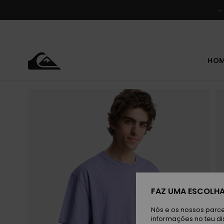
Avançar
para
a
informação
do
produto
HO
FAZ UMA ESCOLHA
Nós e os nossos parce
informações no teu di