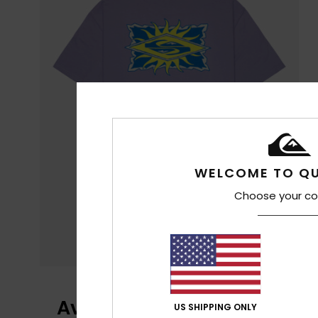
WELCOME TO QU
Choose your co
Avaliações dos clientes
US SHIPPING ONLY