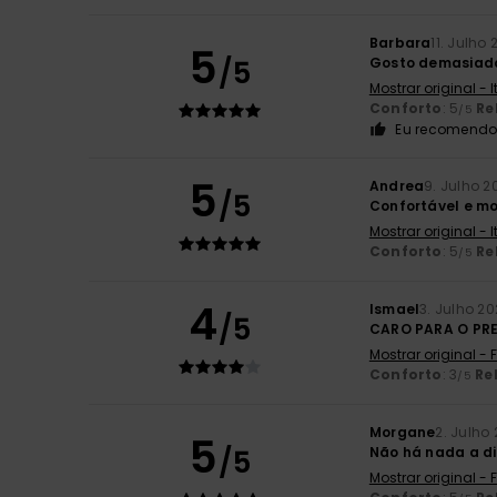
Barbara
11. Julho
5
/5
Gosto demasiad
Mostrar original - 
Conforto
: 5
Re
/5
Eu recomendo 
5
Andrea
9. Julho 2
/5
Confortável e m
Mostrar original - 
Conforto
: 5
Re
/5
4
Ismael
3. Julho 2
/5
CARO PARA O PR
Mostrar original -
Conforto
: 3
Re
/5
Morgane
2. Julho
5
/5
Não há nada a di
Mostrar original -