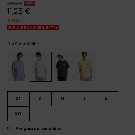
mais
30,00 €
63%
frequentes e o
11,25 €
nosso
formulário de
OUTLET
contacto.
DUPLA PROMO 25% EXTRA
Consultar
as FAQ
Snow White
Cor
XS
S
M
L
XL
XXL
Ver guia de tamanhos