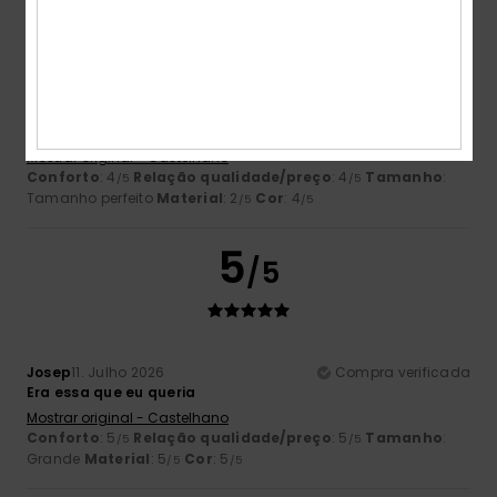
3
/5
Jose María
13. Julho 2026
Compra verificada
O tecido parece demasiado fino
Mostrar original - Castelhano
Conforto
: 4
Relação qualidade/preço
: 4
Tamanho
:
/5
/5
Tamanho perfeito
Material
: 2
Cor
: 4
/5
/5
5
/5
Josep
11. Julho 2026
Compra verificada
Era essa que eu queria
Mostrar original - Castelhano
Conforto
: 5
Relação qualidade/preço
: 5
Tamanho
:
/5
/5
Grande
Material
: 5
Cor
: 5
/5
/5