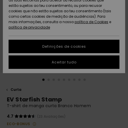
as tuas escolhas para aceitar ou recusar cookies que
Freedom
estão sujeitos ao teu consentimento, ou para recusar
cookies que não estão sujeitos ao teu consentimento (tais
AJUDA
Protecção de
como certos cookies de medição de audiências). Para
Artigos
Artigos
Community
dados
mais informações, consulta a nossa
recém-
recém-
política de Cookies
e
chegados
chegados
política de privacidade
SUSTAINABILITY
Guia de
tamanhos
LOCALIZADOR
Definições de cookies
Coleções
Highlights
DE LOJAS
Inicia uma
Aceitar tudo
CARTÃO
conversa para
PRESENTE
obteres a
resposta mais
rápida à tua
LISTA DE
pergunta.
DESEJO
Curta
Iniciar uma
EV Starfish Stamp
conversa
T-shirt de manga curta Branco Homem
Encontra
respostas
4.7
(23 Avaliações)
para as
ECO-BONUS
perguntas