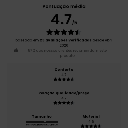
Pontuação média
4.7
/5
baseado em
23 avaliações verificadas
desde Abril
2026
57% dos nossos clientes recomendam este
produto
Conforto
4.7
Relação qualidade/preço
4.7
Tamanho
Material
4.6
Muito pequeno
Demasiado grande