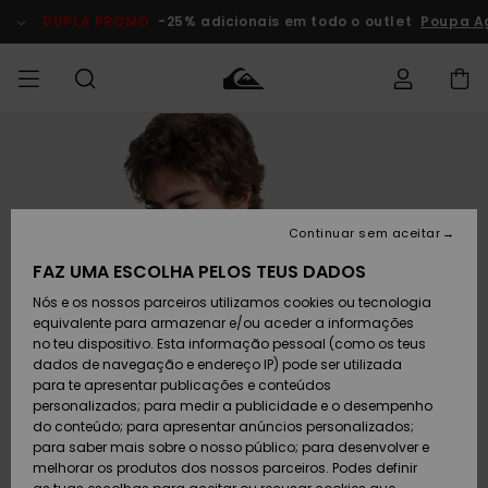
Avançar
para
DUPLA PROMO
-25% adicionais em todo o outlet
Poupa A
a
informação
do
produto
Acede à tua
HOMEM
Roupas
Roupas
Shop
Surf Shop
Artigos
Outlet
encomenda
Homem
Neve
Homem
Homem
MENINO
Envio
Acessórios
Acessórios
Artigos
Continuar sem aceitar
recém-
Surf Shop
Outlet
MULHER
chegados
Crianças
Artigos
Criança
FAZ UMA ESCOLHA PELOS TEUS DADOS
Devoluções
Neve
Nós e os nossos parceiros utilizamos cookies ou tecnologia
Calçado e
Calçado e
Criança
equivalente para armazenar e/ou aceder a informações
chinelos
chinelos
SURF
Pagamento
Highlights
Highlights
Outlet
no teu dispositivo. Esta informação pessoal (como os teus
Mulher
dados de navegação e endereço IP) pode ser utilizada
SNOW
Snow Shop
para te apresentar publicações e conteúdos
Cartão
Surfe/água
Surfe/água
Feminino
personalizados; para medir a publicidade e o desempenho
presente
Snow
Community
do conteúdo; para apresentar anúncios personalizados;
DUPLA
para saber mais sobre o nosso público; para desenvolver e
PROMO
melhorar os produtos dos nossos parceiros. Podes definir
Quiksilver
Snow
Neve
Highlights