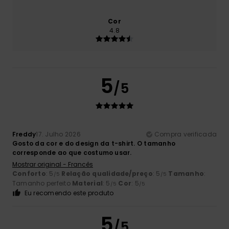
Cor
4.8
5
/5
Freddy
17. Julho 2026
Compra verificada
Gosto da cor e do design da t-shirt. O tamanho
corresponde ao que costumo usar.
Mostrar original - Francês
Conforto
: 5
Relação qualidade/preço
: 5
Tamanho
:
/5
/5
Tamanho perfeito
Material
: 5
Cor
: 5
/5
/5
Eu recomendo este produto
5
/5