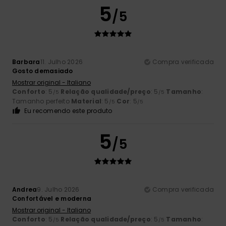
5
/5
Barbara
11. Julho 2026
Compra verificada
Gosto demasiado
Mostrar original - Italiano
Conforto
: 5
Relação qualidade/preço
: 5
Tamanho
:
/5
/5
Tamanho perfeito
Material
: 5
Cor
: 5
/5
/5
Eu recomendo este produto
5
/5
Andrea
9. Julho 2026
Compra verificada
Confortável e moderna
Mostrar original - Italiano
Conforto
: 5
Relação qualidade/preço
: 5
Tamanho
:
/5
/5