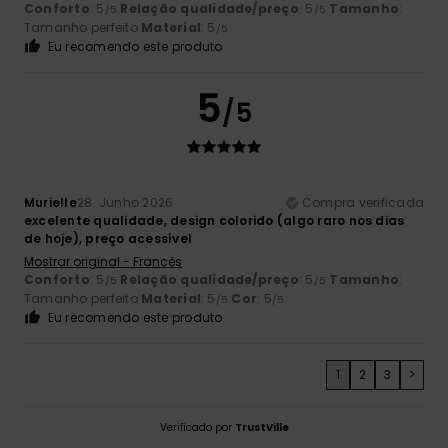
Conforto
: 5
Relação qualidade/preço
: 5
Tamanho
:
/5
/5
Tamanho perfeito
Material
: 5
/5
Eu recomendo este produto
5
/5
Murielle
28. Junho 2026
Compra verificada
excelente qualidade, design colorido (algo raro nos dias
de hoje), preço acessível
Mostrar original - Francês
Conforto
: 5
Relação qualidade/preço
: 5
Tamanho
:
/5
/5
Tamanho perfeito
Material
: 5
Cor
: 5
/5
/5
Eu recomendo este produto
1
2
3
>
Verificado por
TrustVille