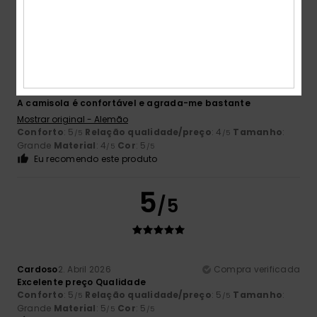
4
/5
Boris
5. Abril 2026
Compra verificada
A camisola é confortável e agrada-me bastante
Mostrar original - Alemão
Conforto
: 5
Relação qualidade/preço
: 4
Tamanho
:
/5
/5
Grande
Material
: 4
Cor
: 5
/5
/5
Eu recomendo este produto
5
/5
Cardoso
2. Abril 2026
Compra verificada
Excelente preço Qualidade
Conforto
: 5
Relação qualidade/preço
: 5
Tamanho
:
/5
/5
Grande
Material
: 5
Cor
: 5
/5
/5