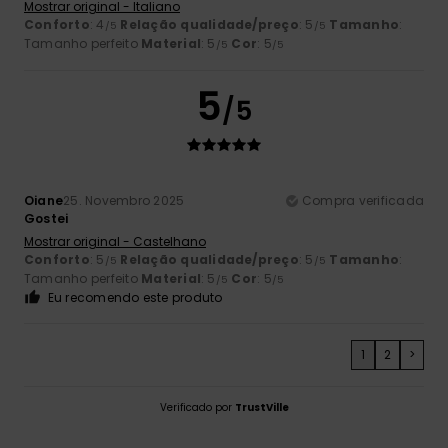
Mostrar original - Italiano
Conforto
: 4
Relação qualidade/preço
: 5
Tamanho
:
/5
/5
Tamanho perfeito
Material
: 5
Cor
: 5
/5
/5
5
/5
Oiane
25. Novembro 2025
Compra verificada
Gostei
Mostrar original - Castelhano
Conforto
: 5
Relação qualidade/preço
: 5
Tamanho
:
/5
/5
Tamanho perfeito
Material
: 5
Cor
: 5
/5
/5
Eu recomendo este produto
1
2
>
Verificado por
TrustVille