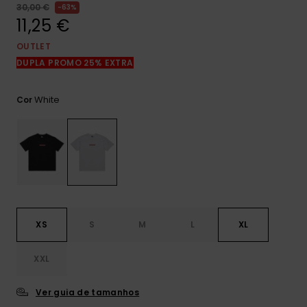
mais
30,00 €
63%
frequentes e o
11,25 €
nosso
formulário de
OUTLET
contacto.
DUPLA PROMO 25% EXTRA
Consultar
as FAQ
White
Cor
XS
S
M
L
XL
XXL
Ver guia de tamanhos