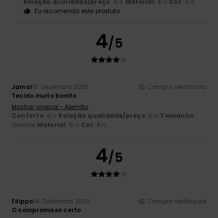
Relação qualidade/preço
: 4
Material
: 4
Cor
: 4
/5
/5
/5
Eu recomendo este produto
4
/5
Jamal
16. Dezembro 2025
Compra verificada
Tecido muito bonito
Mostrar original - Alemão
Conforto
: 4
Relação qualidade/preço
: 5
Tamanho
:
/5
/5
Grande
Material
: 5
Cor
: 4
/5
/5
4
/5
Filippo
14. Dezembro 2025
Compra verificada
O compromisso certo