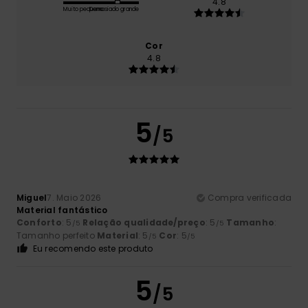
4.8
Muito pequeno
Demasiado grande
Cor
4.8
5
/5
Miguel
7. Maio 2026
Compra verificada
Material fantástico
Conforto
: 5
Relação qualidade/preço
: 5
Tamanho
:
/5
/5
Tamanho perfeito
Material
: 5
Cor
: 5
/5
/5
Eu recomendo este produto
5
/5