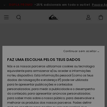
Avançar
para
DUPLA PROMO
-25% adicionais em todo o outlet
Poupa Ag
a
informação
do
produto
Acede à tua
HOMEM
Roupas
Roupas
Shop
Surf Shop
Artigos
Outlet
encomenda
Homem
Neve
Homem
Homem
MENINO
Envio
Acessórios
Acessórios
Artigos
Continuar sem aceitar
recém-
Surf Shop
Outlet
MULHER
chegados
Crianças
Artigos
Criança
FAZ UMA ESCOLHA PELOS TEUS DADOS
Devoluções
Neve
Nós e os nossos parceiros utilizamos cookies ou tecnologia
Calçado e
Calçado e
Criança
equivalente para armazenar e/ou aceder a informações
chinelos
chinelos
SURF
Pagamento
Highlights
Highlights
Outlet
no teu dispositivo. Esta informação pessoal (como os teus
Mulher
dados de navegação e endereço IP) pode ser utilizada
SNOW
Snow Shop
para te apresentar publicações e conteúdos
Cartão
Surfe/água
Surfe/água
Feminino
personalizados; para medir a publicidade e o desempenho
presente
Snow
Community
do conteúdo; para apresentar anúncios personalizados;
DUPLA
para saber mais sobre o nosso público; para desenvolver e
PROMO
melhorar os produtos dos nossos parceiros. Podes definir
Quiksilver
Snow
Neve
Highlights