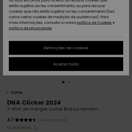
as tuas escolhas para aceitar ou recusar cookies que
Freedom
estão sujeitos ao teu consentimento, ou para recusar
cookies que não estão sujeitos ao teu consentimento (tais
AJUDA
Protecção de
como certos cookies de medição de audiências). Para
Artigos
Artigos
Community
dados
mais informações, consulta a nossa
recém-
recém-
política de Cookies
e
chegados
chegados
política de privacidade
SUSTAINABILITY
Guia de
tamanhos
LOCALIZADOR
Definições de cookies
Coleções
Highlights
DE LOJAS
Inicia uma
Aceitar tudo
CARTÃO
conversa para
PRESENTE
obteres a
resposta mais
rápida à tua
LISTA DE
pergunta.
DESEJO
Curta
Iniciar uma
DNA Clicker 2024
conversa
T-shirt de mangas curtas Branco Homem
Encontra
respostas
4.7
(14 Avaliações)
para as
ECO-BONUS
perguntas