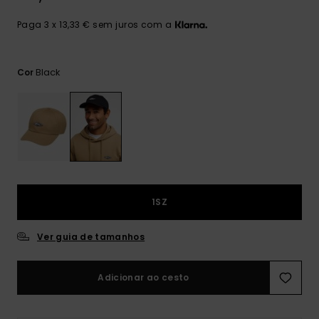
mais
frequentes e o
Paga 3 x 13,33 € sem juros com a
nosso
formulário de
contacto.
Black
Cor
Consultar
as FAQ
1SZ
Ver guia de tamanhos
Adicionar ao cesto