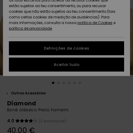
as tuas escolhas para aceitar ou recusar cookies que
Freedom
estão sujeitos ao teu consentimento, ou para recusar
cookies que não estão sujeitos ao teu consentimento (tais
AJUDA
Protecção de
como certos cookies de medição de audiências). Para
Artigos
Artigos
Community
dados
mais informações, consulta a nossa
recém-
recém-
política de Cookies
e
chegados
chegados
política de privacidade
SUSTAINABILITY
Guia de
tamanhos
LOCALIZADOR
Definições de cookies
Coleções
Highlights
DE LOJAS
Inicia uma
Aceitar tudo
CARTÃO
conversa para
PRESENTE
obteres a
resposta mais
rápida à tua
LISTA DE
pergunta.
DESEJO
Outros Acessórios
Iniciar uma
Diamond
conversa
Boné clássico Preto homem
Encontra
respostas
4.0
(3 Avaliações)
para as
40,00 €
perguntas