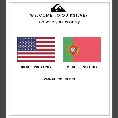
Relação qualidade/preço
3.7
WELCOME TO QUIKSILVER
Choose your country
Tamanho
Material
4.7
Muito pequeno
Demasiado grande
Cor
4.7
US SHIPPING ONLY
PT SHIPPING ONLY
VIEW ALL COUNTRIES
3
/5
Vincent
20. Junho 2026
Compra verificada
sem relevo, pouco visível na fotografia