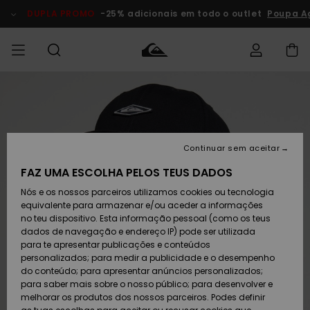
Avançar
para
DUPLA PROMO
-25% adicionais em todo o outlet
Poupa A
a
informação
do
produto
Acede à tua
HOMEM
Roupas
Roupas
Shop
Surf Shop
Artigos
Outlet
encomenda
Homem
Neve
Homem
Homem
MENINO
Envio
Acessórios
Acessórios
Artigos
Continuar sem aceitar
recém-
Surf Shop
Outlet
MULHER
chegados
Crianças
Artigos
Criança
FAZ UMA ESCOLHA PELOS TEUS DADOS
Devoluções
Neve
Nós e os nossos parceiros utilizamos cookies ou tecnologia
Calçado e
Calçado e
Criança
equivalente para armazenar e/ou aceder a informações
chinelos
chinelos
SURF
Pagamento
Highlights
Highlights
Outlet
no teu dispositivo. Esta informação pessoal (como os teus
Mulher
dados de navegação e endereço IP) pode ser utilizada
SNOW
Snow Shop
para te apresentar publicações e conteúdos
Cartão
Surfe/água
Surfe/água
Feminino
personalizados; para medir a publicidade e o desempenho
presente
Snow
Community
do conteúdo; para apresentar anúncios personalizados;
DUPLA
para saber mais sobre o nosso público; para desenvolver e
PROMO
melhorar os produtos dos nossos parceiros. Podes definir
Quiksilver
Snow
Neve
Highlights