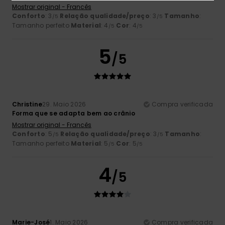
Mostrar original - Francês
Conforto
: 3
Relação qualidade/preço
: 3
Tamanho
:
/5
/5
Tamanho perfeito
Material
: 4
Cor
: 4
/5
/5
5
/5
Christine
29. Maio 2026
Compra verificada
Forma que se adapta bem ao crânio
Mostrar original - Francês
Conforto
: 5
Relação qualidade/preço
: 3
Tamanho
:
/5
/5
Tamanho perfeito
Material
: 5
Cor
: 5
/5
/5
4
/5
Marie-José
1. Maio 2026
Compra verificada