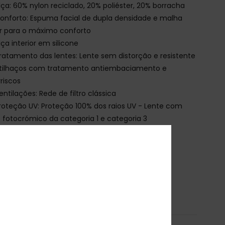
lça: 60% nylon reciclado, 20% poliéster, 20% borracha
onforto: Espuma facial de dupla densidade e malha
r para o máximo conforto
lça interior em silicone
ratamento das lentes: Lente sem distorção e resistente
stilhaços com tratamento antiembaciamento e
rriscos
entilações: Rede de filtro clássica
roteção UV: Proteção 100% dos raios UV - Lente com
ro fotocrómico da categoria 1 e categoria 3
mbalagem: Meia protetora em microfibra
arantia: 2 anos
orma: Certificado EN 18527-1: 2022
escarregar a
Declaração de Conformidade
osição
[Tecido principal] 100% plástico