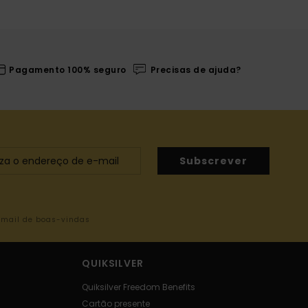
Pagamento 100% seguro
Precisas de ajuda?
Subscrever
-mail de boas-vindas
QUIKSILVER
Quiksilver Freedom Benefits
Cartão presente