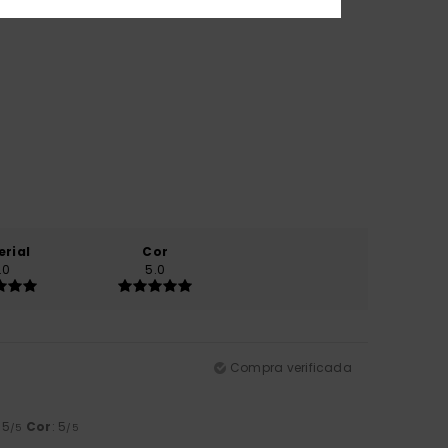
erial
Cor
.0
5.0
Compra verificada
: 5
Cor
: 5
/5
/5