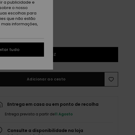
r a publicidade e
ack/adapt Blue S1 S3
sobre o nosso
tuas escolhas para
kies que não estão
a mais informações,
itar tudo
1SZ
Adicionar ao cesto
Entrega em casa ou em ponto de recolha
Entrega prevista a partir de
11 Agosto
Consulte a disponibilidade na loja