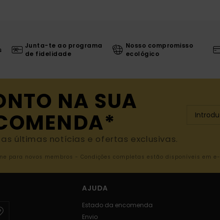
Junta-te ao programa
Nosso compromisso
s
de fidelidade
ecológico
ONTO NA SUA
NCOMENDA*
s últimas notícias e ofertas exclusivas.
nline para novos membros - Condições completas estão disponíveis em e
AJUDA
Estado da encomenda
Envio