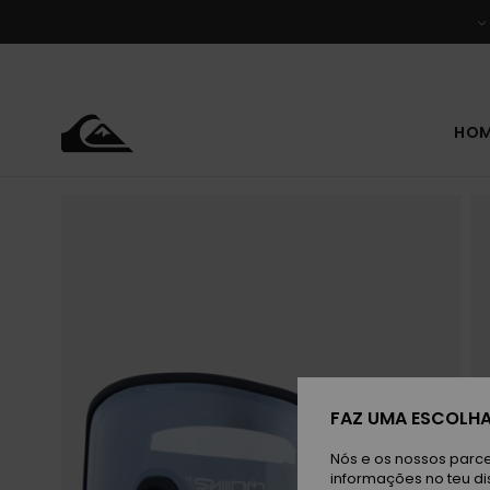
Avançar
para
a
informação
do
produto
HO
FAZ UMA ESCOLHA
Nós e os nossos parce
informações no teu di