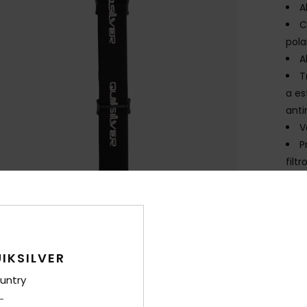
A
C
pola
A
T
a e
anti
V
P
filt
E
G
N
D
IKSILVER
Comp
untry