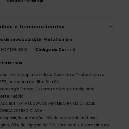
Selecionar minha loja
alhes e funcionalidades
os de snowboard/ski Preto homem
o
EQYTG03202
Código de Cor
kzl8
terísticas
isão: Lente dupla cilíndrica Color Luxe Photochromic
T®, categoria de filtro S1 a S3
ecnologia Frame: Sistema de lentes tradicional
orte:
Médio
ADE BETTER: ATÉ 30% DE MATÉRIA-PRIMA DE BASE
LÓGICA OU RECICLADA
omposição: Armação: 15% de conteúdo de base
ógica, 85% de injeção de TPU sem verniz e sem pintura