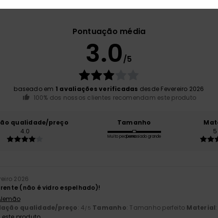
Pontuação média
3.0
/5
baseado em
1 avaliações verificadas
desde Fevereiro 2026
100% dos nossos clientes recomendam este produto
ção qualidade/preço
Tamanho
Mat
4.0
5
Muito pequeno
Demasiado grande
reiro 2026
arente (não é vidro espelhado)!
 Alemão
lação qualidade/preço
: 4
Tamanho
: Tamanho perfeito
Material
/5
este produto