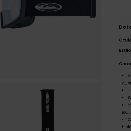
Det
Ócul
Estil
Carac
V
ADAP
T
C
M
BIO
C
biol