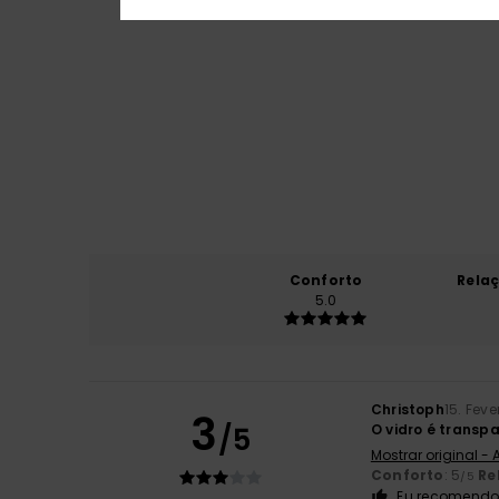
Conforto
Rela
5.0
Christoph
15. Feve
3
/5
O vidro é transp
Mostrar original -
Conforto
: 5
Re
/5
Eu recomendo 