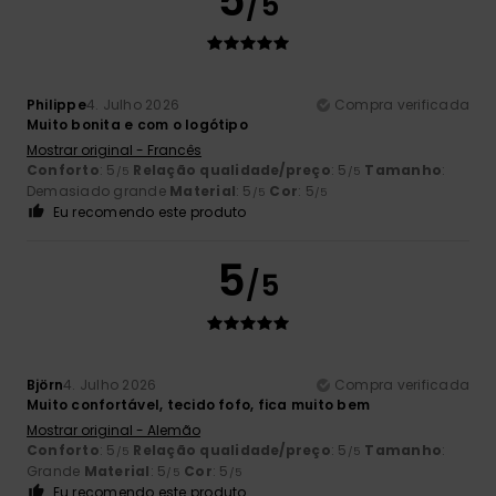
5
/5
Philippe
4. Julho 2026
Compra verificada
Muito bonita e com o logótipo
Mostrar original - Francês
Conforto
: 5
Relação qualidade/preço
: 5
Tamanho
:
/5
/5
Demasiado grande
Material
: 5
Cor
: 5
/5
/5
Eu recomendo este produto
5
/5
Björn
4. Julho 2026
Compra verificada
Muito confortável, tecido fofo, fica muito bem
Mostrar original - Alemão
Conforto
: 5
Relação qualidade/preço
: 5
Tamanho
:
/5
/5
Grande
Material
: 5
Cor
: 5
/5
/5
Eu recomendo este produto