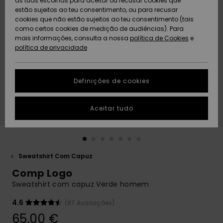
as tuas escolhas para aceitar ou recusar cookies que
Freedom
estão sujeitos ao teu consentimento, ou para recusar
cookies que não estão sujeitos ao teu consentimento (tais
AJUDA
Protecção de
como certos cookies de medição de audiências). Para
Artigos
Artigos
Community
dados
mais informações, consulta a nossa
recém-
recém-
política de Cookies
e
chegados
chegados
política de privacidade
SUSTAINABILITY
Guia de
tamanhos
LOCALIZADOR
Definições de cookies
Coleções
Highlights
DE LOJAS
Inicia uma
Aceitar tudo
CARTÃO
conversa para
PRESENTE
obteres a
resposta mais
rápida à tua
LISTA DE
pergunta.
DESEJO
Sweatshirt Com Capuz
Iniciar uma
Comp Logo
conversa
Sweatshirt com capuz Verde homem
Encontra
respostas
4.6
(87 Avaliações)
para as
65,00 €
perguntas