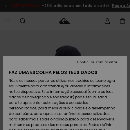
Avançar
para
DUPLA PROMO
-25% adicionais em todo o outlet
Poupa Ag
a
informação
do
produto
Acede à tua
HOMEM
Roupas
Roupas
Shop
Surf Shop
Artigos
Outlet
encomenda
Homem
Neve
Homem
Homem
MENINO
Envio
Acessórios
Acessórios
Artigos
Continuar sem aceitar
recém-
Surf Shop
Outlet
MULHER
chegados
Crianças
Artigos
Criança
FAZ UMA ESCOLHA PELOS TEUS DADOS
Devoluções
Neve
Nós e os nossos parceiros utilizamos cookies ou tecnologia
Calçado e
Calçado e
Criança
equivalente para armazenar e/ou aceder a informações
chinelos
chinelos
SURF
Pagamento
Highlights
Highlights
Outlet
no teu dispositivo. Esta informação pessoal (como os teus
Mulher
dados de navegação e endereço IP) pode ser utilizada
SNOW
Snow Shop
para te apresentar publicações e conteúdos
Cartão
Surfe/água
Surfe/água
Feminino
personalizados; para medir a publicidade e o desempenho
presente
Snow
Community
do conteúdo; para apresentar anúncios personalizados;
DUPLA
para saber mais sobre o nosso público; para desenvolver e
PROMO
melhorar os produtos dos nossos parceiros. Podes definir
Quiksilver
Snow
Neve
Highlights