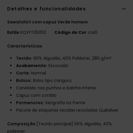
Detalhes e funcionalidades
Sweatshirt com capuz Verde homem
Estilo
EQYFT05053
Código de Cor
cre0
Características
Tecido:
60% Algodão, 40% Poliéster, 280 g/m²
Acabamento:
Escovado
Corte:
Normal
Bolsos:
Bolso tipo canguru
Canelado nos punhos e bainha inferior
Capuz com cordão
Pormenores:
Serigrafia na frente
Pacote de etiquetas tecidas recicladas Quiksilver
Composição
[Tecido principal] 60% algodão, 40%
poliéster