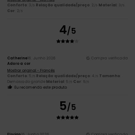
Conforto
: 3
Relação qualidade/preço
: 2
Material
: 3
/5
/5
/5
Cor
: 2
/5
4
/5
Catherine
16. Junho 2026
Compra verificada
Adoro a cor
Mostrar original - Francês
Conforto
: 5
Relação qualidade/preço
: 4
Tamanho
:
/5
/5
Demasiado grande
Material
: 5
Cor
: 5
/5
/5
Eu recomendo este produto
5
/5
Florian
16. Junho 2026
Compra verificada