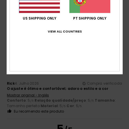
US SHIPPING ONLY
PT SHIPPING ONLY
Marisa
6. Julho 2026
Compra verificada
Discreto.
VIEW ALL COUNTRIES
Mostrar original - Castelhano
Eu recomendo este produto
5
/5
Rick
4. Julho 2026
Compra verificada
O ajuste é ótimo e confortável; adoro o estilo e a cor
Mostrar original - Inglês
Conforto
: 5
Relação qualidade/preço
: 5
Tamanho
:
/5
/5
Tamanho perfeito
Material
: 5
Cor
: 5
/5
/5
Eu recomendo este produto