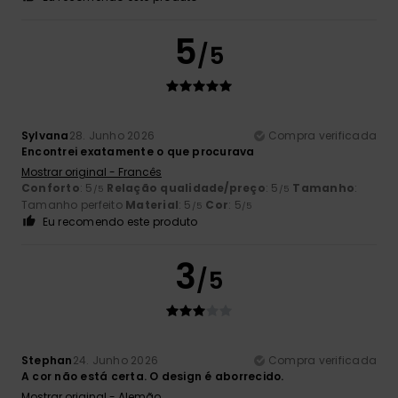
5
/5
Sylvana
28. Junho 2026
Compra verificada
Encontrei exatamente o que procurava
Mostrar original - Francês
Conforto
: 5
Relação qualidade/preço
: 5
Tamanho
:
/5
/5
Tamanho perfeito
Material
: 5
Cor
: 5
/5
/5
Eu recomendo este produto
3
/5
Stephan
24. Junho 2026
Compra verificada
A cor não está certa. O design é aborrecido.
Mostrar original - Alemão