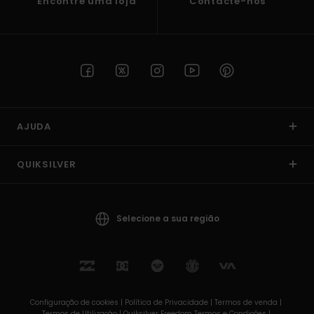
Encontre uma loja
Contacte-nos
AJUDA
QUIKSILVER
Selecione a sua região
Configuração de cookies |
Política de Privacidade |
Termos de venda |
Termos de Utilizaçâo |
Quiksilver Freedom Termos e Condições |