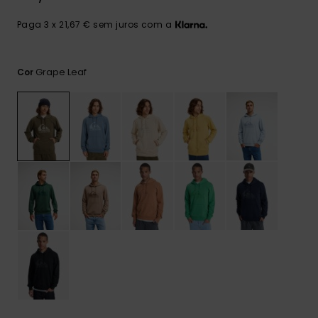
mais
frequentes e o
Paga 3 x 21,67 € sem juros com a
nosso
formulário de
contacto.
Grape Leaf
Cor
Consultar
as FAQ