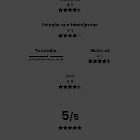
4.8
Relação qualidade/preço
4.4
Tamanho
Material
4.6
Muito pequeno
Demasiado grande
Cor
4.8
5
/5