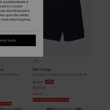
r a publicidade e
sobre o nosso
tuas escolhas para
kies que não estão
a mais informações,
itar tudo
1
ra
MW Cargo
ino Vermelho
Calções cargo Azul Rapazes 8-16
63%
40,00 €
15,00 €
OUTLET
DUPLA PROMO 25% EXTRA
% EXTRA