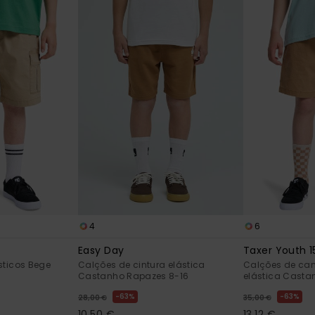
4
6
Easy Day
Taxer Youth 1
sticos Bege
Calções de cintura elástica
Calções de ca
Castanho Rapazes 8-16
elástica Casta
63%
63%
28,00 €
35,00 €
10,50 €
13,12 €