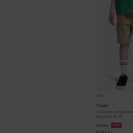
2
Taxer
Calções cargo elá
Rapazes 8-16
63%
45,00 €
16,87 €