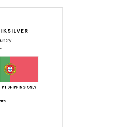
Azul Rapazes 2-7
Calções de treino Azul Rapazes 2-7
Calções Chino 
63%
63%
20,00 €
38,00 €
7,50 €
14,25 €
OUTLET
OUTLET
IKSILVER
XTRA
DUPLA PROMO 25% EXTRA
DUPLA PROMO 25
untry
PT SHIPPING ONLY
IES