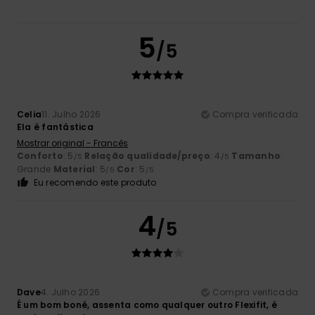
5
/5
Celia
11. Julho 2026
Compra verificada
Ela é fantástica
Mostrar original - Francês
Conforto
: 5
Relação qualidade/preço
: 4
Tamanho
:
/5
/5
Grande
Material
: 5
Cor
: 5
/5
/5
Eu recomendo este produto
4
/5
Dave
4. Julho 2026
Compra verificada
É um bom boné, assenta como qualquer outro Flexifit, é