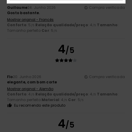
Guillaume
24. Junho 2026
Compra verificada
Gosto bastante.
Mostrar original - Francês
Conforto
: 5
Relação qualidade/preço
: 4
Tamanho
:
/5
/5
Tamanho perfeito
Cor
: 5
/5
4
/5
Flo
20. Junho 2026
Compra verificada
elegante, com bom corte
Mostrar original - Alemão
Conforto
: 4
Relação qualidade/preço
: 4
Tamanho
:
/5
/5
Tamanho perfeito
Material
: 4
Cor
: 5
/5
/5
Eu recomendo este produto
4
/5