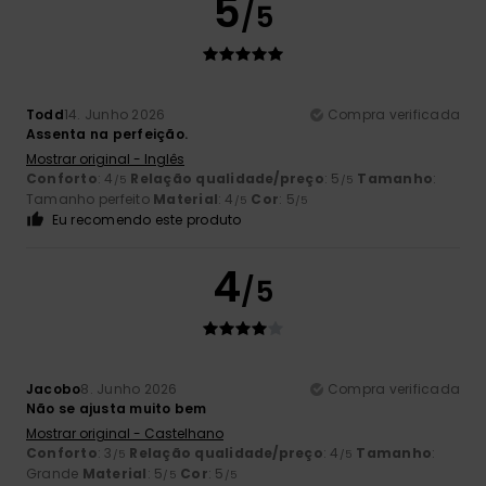
5
/5
Todd
14. Junho 2026
Compra verificada
Assenta na perfeição.
Mostrar original - Inglês
Conforto
: 4
Relação qualidade/preço
: 5
Tamanho
:
/5
/5
Tamanho perfeito
Material
: 4
Cor
: 5
/5
/5
Eu recomendo este produto
4
/5
Jacobo
8. Junho 2026
Compra verificada
Não se ajusta muito bem
Mostrar original - Castelhano
Conforto
: 3
Relação qualidade/preço
: 4
Tamanho
:
/5
/5
Grande
Material
: 5
Cor
: 5
/5
/5