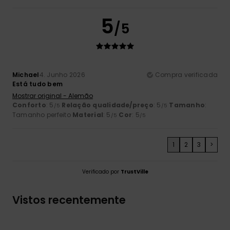
5
/5
Michael
4. Junho 2026
Compra verificada
Está tudo bem
Mostrar original - Alemão
Conforto
: 5
Relação qualidade/preço
: 5
Tamanho
:
/5
/5
Tamanho perfeito
Material
: 5
Cor
: 5
/5
/5
1
2
3
>
Verificado por
TrustVille
Vistos recentemente