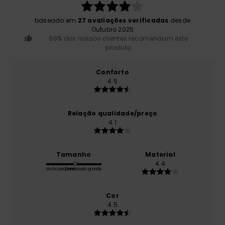
baseado em
27 avaliações verificadas
desde
Outubro 2025
59% dos nossos clientes recomendam este
produto
Conforto
4.5
Relação qualidade/preço
4.1
Tamanho
Material
4.4
Muito pequeno
Demasiado grande
Cor
4.5