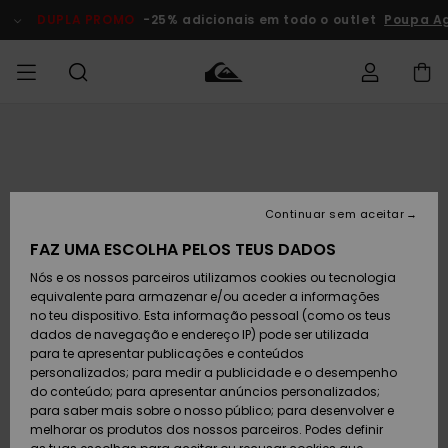
Avançar
para
DUPLA PROMO
-25% adicionais em todo o outlet
Poupa Ag
a
informação
do
produto
Acede à tua
HOMEM
Roupas
Roupas
Shop
Surf Shop
Artigos
Outlet
encomenda
Homem
Neve
Homem
Homem
MENINO
Envio
Acessórios
Acessórios
Artigos
Continuar sem aceitar
recém-
Surf Shop
Outlet
MULHER
chegados
Crianças
Artigos
Criança
FAZ UMA ESCOLHA PELOS TEUS DADOS
Devoluções
Neve
Nós e os nossos parceiros utilizamos cookies ou tecnologia
Calçado e
Calçado e
Criança
equivalente para armazenar e/ou aceder a informações
chinelos
chinelos
SURF
Pagamento
Highlights
Highlights
Outlet
no teu dispositivo. Esta informação pessoal (como os teus
Mulher
dados de navegação e endereço IP) pode ser utilizada
SNOW
Snow Shop
para te apresentar publicações e conteúdos
Cartão
Surfe/água
Surfe/água
Feminino
personalizados; para medir a publicidade e o desempenho
presente
Snow
Community
do conteúdo; para apresentar anúncios personalizados;
DUPLA
para saber mais sobre o nosso público; para desenvolver e
PROMO
melhorar os produtos dos nossos parceiros. Podes definir
Quiksilver
Snow
Neve
Highlights