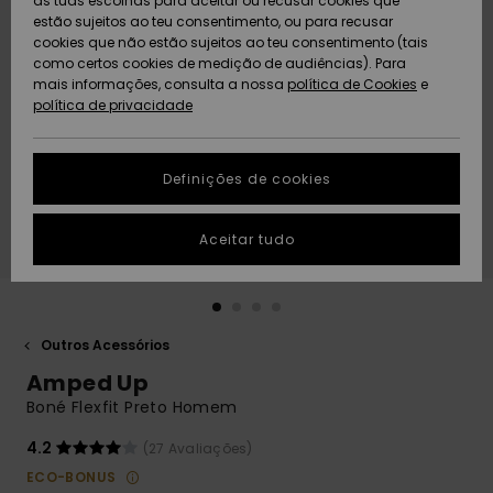
as tuas escolhas para aceitar ou recusar cookies que
Freedom
estão sujeitos ao teu consentimento, ou para recusar
cookies que não estão sujeitos ao teu consentimento (tais
AJUDA
Protecção de
como certos cookies de medição de audiências). Para
Artigos
Artigos
Community
dados
mais informações, consulta a nossa
recém-
recém-
política de Cookies
e
chegados
chegados
política de privacidade
SUSTAINABILITY
Guia de
tamanhos
LOCALIZADOR
Definições de cookies
Coleções
Highlights
DE LOJAS
Inicia uma
Aceitar tudo
CARTÃO
conversa para
PRESENTE
obteres a
resposta mais
rápida à tua
LISTA DE
pergunta.
DESEJO
Outros Acessórios
Iniciar uma
Amped Up
conversa
Boné Flexfit Preto Homem
Encontra
respostas
4.2
(27 Avaliações)
para as
ECO-BONUS
perguntas