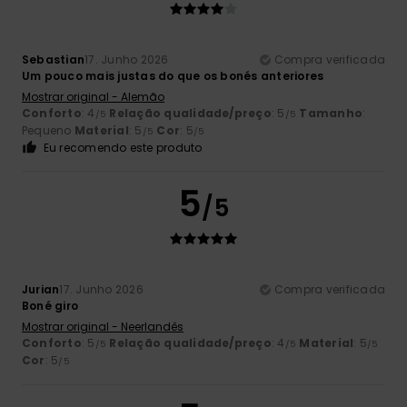
Sebastian
17. Junho 2026
Compra verificada
Um pouco mais justas do que os bonés anteriores
Mostrar original - Alemão
Conforto
: 4
Relação qualidade/preço
: 5
Tamanho
:
/5
/5
Pequeno
Material
: 5
Cor
: 5
/5
/5
Eu recomendo este produto
5
/5
Jurian
17. Junho 2026
Compra verificada
Boné giro
Mostrar original - Neerlandês
Conforto
: 5
Relação qualidade/preço
: 4
Material
: 5
/5
/5
/5
Cor
: 5
/5