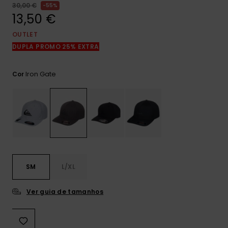
mais
30,00 €
55%
frequentes e o
13,50 €
nosso
formulário de
OUTLET
contacto.
DUPLA PROMO 25% EXTRA
Consultar
as FAQ
Iron Gate
Cor
SM
L/XL
Ver guia de tamanhos