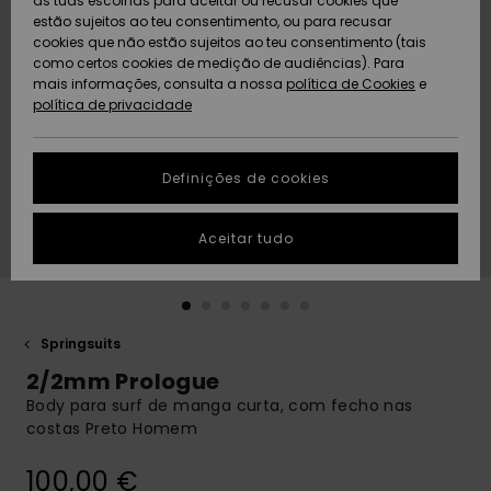
as tuas escolhas para aceitar ou recusar cookies que
Freedom
estão sujeitos ao teu consentimento, ou para recusar
cookies que não estão sujeitos ao teu consentimento (tais
AJUDA
Protecção de
como certos cookies de medição de audiências). Para
Artigos
Artigos
Community
dados
mais informações, consulta a nossa
recém-
recém-
política de Cookies
e
chegados
chegados
política de privacidade
SUSTAINABILITY
Guia de
tamanhos
LOCALIZADOR
Definições de cookies
Coleções
Highlights
DE LOJAS
Inicia uma
Aceitar tudo
CARTÃO
conversa para
PRESENTE
obteres a
resposta mais
rápida à tua
LISTA DE
pergunta.
DESEJO
Springsuits
Iniciar uma
2/2mm Prologue
conversa
Body para surf de manga curta, com fecho nas
Encontra
costas Preto Homem
respostas
para as
100,00 €
perguntas