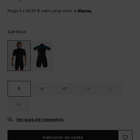
mais
frequentes e o
Paga 3 x 33,33 € sem juros com a
nosso
formulário de
contacto.
Black
Cor
Consultar
as FAQ
S
M
MT
LS
L
XL
Ver guia de tamanhos
Adicionar ao cesto