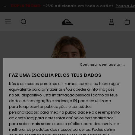
Avançar
para
DUPLA PROMO
-25% adicionais em todo o outlet
Poupa Ag
a
informação
do
produto
Acede à tua
HOMEM
Roupas
Roupas
Shop
Surf Shop
Artigos
Outlet
encomenda
Homem
Neve
Homem
Homem
MENINO
Envio
Acessórios
Acessórios
Artigos
Continuar sem aceitar
recém-
Surf Shop
Outlet
MULHER
chegados
Crianças
Artigos
Criança
FAZ UMA ESCOLHA PELOS TEUS DADOS
Devoluções
Neve
Nós e os nossos parceiros utilizamos cookies ou tecnologia
Calçado e
Calçado e
Criança
equivalente para armazenar e/ou aceder a informações
chinelos
chinelos
SURF
Pagamento
Highlights
Highlights
Outlet
no teu dispositivo. Esta informação pessoal (como os teus
Mulher
dados de navegação e endereço IP) pode ser utilizada
SNOW
Snow Shop
para te apresentar publicações e conteúdos
Cartão
Surfe/água
Surfe/água
Feminino
personalizados; para medir a publicidade e o desempenho
presente
Snow
Community
do conteúdo; para apresentar anúncios personalizados;
DUPLA
para saber mais sobre o nosso público; para desenvolver e
PROMO
melhorar os produtos dos nossos parceiros. Podes definir
Quiksilver
Snow
Neve
Highlights