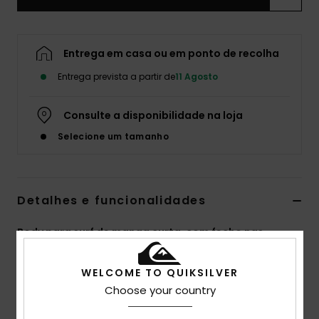
Entrega em casa ou em ponto de recolha
Entrega prevista a partir de
11 Agosto
Consulte a disponibilidade na loja
Selecione um tamanho
Detalhes e funcionalidades
Body para surf de manga curta, com fecho nas
costas Preto Homem
WELCOME TO QUIKSILVER
Estilo
EQYW503038
Código de Cor
kvd0
Choose your country
Características