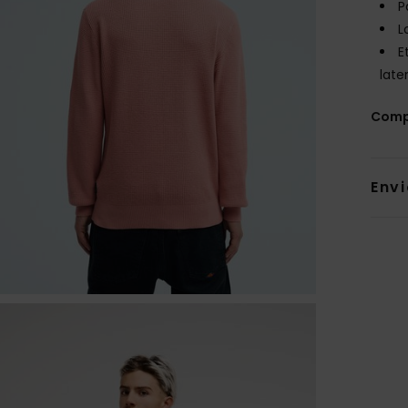
P
L
E
late
Comp
Env