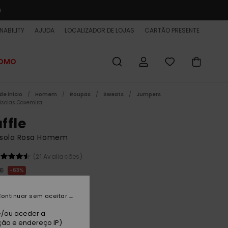
a
NABILITY
AJUDA
LOCALIZADOR DE LOJAS
CARTÃO PRESENTE
ROMO
de início
Homem
Roupas
Sweats
Jumpers
solas Caxemira
ffle
sola Rosa Homem
(21 Avaliações)
 €
63%
37 €
ontinuar sem aceitar
ET
 PROMO 25% EXTRA
e/ou aceder a
ção e endereço IP)