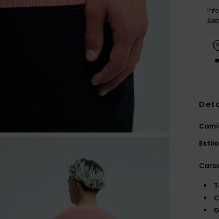
Inf
Com
Det
Cami
Estil
Carac
T
C
G