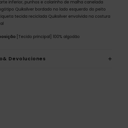
arte inferior, punhos e colarinho de malha canelada
ogótipo Quiksilver bordado no lado esquerdo do peito
tiqueta tecida reciclada Quiksilver envolvida na costura
ral
osição
[Tecido principal] 100% algodão
io& Devoluciones