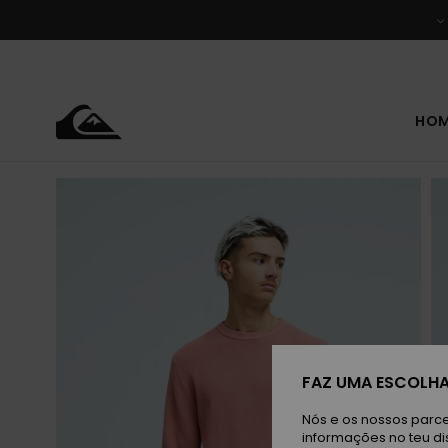
Avançar
para
a
informação
do
produto
HO
FAZ UMA ESCOLHA
Nós e os nossos parce
informações no teu di