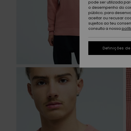
pode ser utilizada pa
o desempenho do cont
público; para desenvo
aceitar ou recusar co
sujeitos ao teu conse
consulta a nossa
polí
Definições de