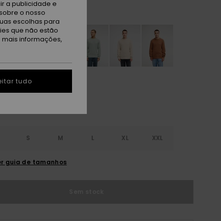
r a publicidade e
sert Sand
sobre o nosso
tuas escolhas para
kies que não estão
a mais informações,
itar tudo
S
S
M
L
XL
XXL
r guia de tamanhos
Sem stock