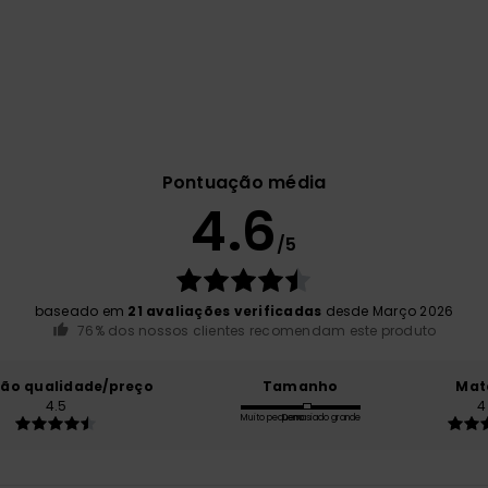
Pontuação média
4.6
/5
baseado em
21 avaliações verificadas
desde Março 2026
76% dos nossos clientes recomendam este produto
ção qualidade/preço
Tamanho
Mat
4.5
4
Muito pequeno
Demasiado grande