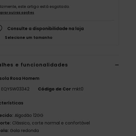
elizmente, este artigo está esgotado.
prar outras opções
Consulte a disponibilidade na loja
Selecione um tamanho
alhes e funcionalidades
sola Rosa Homem
o
EQYSW03342
Código de Cor
mkt0
terísticas
ecido:
Algodão 12GG
orte:
Clássico, corte normal e confortável
ola:
Gola redonda