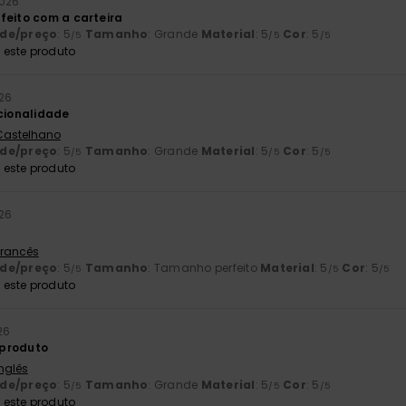
2026
feito com a carteira
ade/preço
: 5
Tamanho
: Grande
Material
: 5
Cor
: 5
/5
/5
/5
este produto
26
ncionalidade
 Castelhano
ade/preço
: 5
Tamanho
: Grande
Material
: 5
Cor
: 5
/5
/5
/5
este produto
26
 Francês
ade/preço
: 5
Tamanho
: Tamanho perfeito
Material
: 5
Cor
: 5
/5
/5
/5
este produto
26
produto
Inglês
ade/preço
: 5
Tamanho
: Grande
Material
: 5
Cor
: 5
/5
/5
/5
este produto