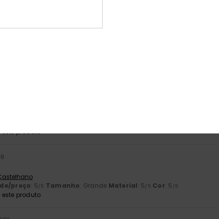
ade/preço
: 4
Tamanho
: Demasiado grande
Material
: 4
Cor
: 4
/5
/5
/5
este produto
nho 2026
expectativas
 Francês
ade/preço
: 4
Tamanho
: Pequeno
Material
: 4
Cor
: 4
/5
/5
/5
 2026
dade de resposta, portes de envio gratuitos, está tudo perfeito
 Francês
ade/preço
: 5
Tamanho
: Tamanho perfeito
Material
: 5
Cor
: 5
/5
/5
/5
este produto
26
 Castelhano
ade/preço
: 5
Tamanho
: Grande
Material
: 5
Cor
: 5
/5
/5
/5
este produto