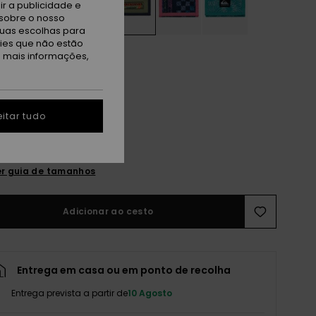
r a publicidade e
sobre o nosso
tuas escolhas para
kies que não estão
a mais informações,
itar tudo
M
L
r guia de tamanhos
Adicionar ao cesto
Entrega em casa ou em ponto de recolha
Entrega prevista a partir de
10 Agosto