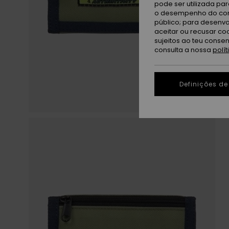
pode ser utilizada pa
o desempenho do cont
público; para desenvo
aceitar ou recusar co
sujeitos ao teu conse
consulta a nossa
polí
Definições de