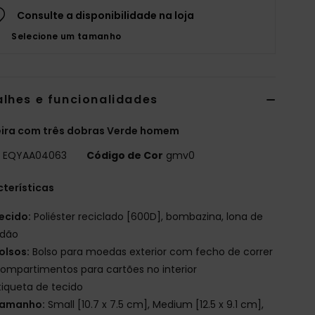
Consulte a disponibilidade na loja
Selecione um tamanho
alhes e funcionalidades
eira com três dobras Verde homem
o
EQYAA04063
Código de Cor
gmv0
terísticas
ecido:
Poliéster reciclado [600D], bombazina, lona de
odão
olsos:
Bolso para moedas exterior com fecho de correr
ompartimentos para cartões no interior
tiqueta de tecido
amanho:
Small [10.7 x 7.5 cm], Medium [12.5 x 9.1 cm],