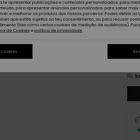
ra te apresentar publicações e conteúdos personalizados; para medi
eúdo; para apresentar anúncios personalizados; para saber mais 
lver e melhorar os produtos dos nossos parceiros. Podes definir as 
okies que estão sujeitos ao teu consentimento, ou para recusar coo
ntimento (tais como certos cookies de medição de audiências). Par
tica de Cookies
e
política de privacidade
 cookies
Ace
S
Ve