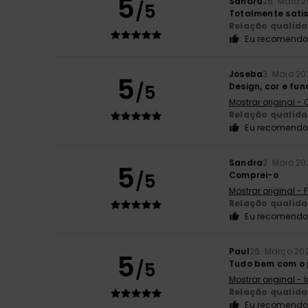
5
Sandra
26. Maio 
/5
Totalmente satis
Relação qualid
Eu recomendo 
Joseba
3. Maio 20
5
/5
Design, cor e fu
Mostrar original -
Relação qualid
Eu recomendo 
Sandra
2. Maio 20
5
/5
Comprei-o
Mostrar original -
Relação qualid
Eu recomendo 
Paul
26. Março 20
5
/5
Tudo bem com o 
Mostrar original - 
Relação qualid
Eu recomendo 