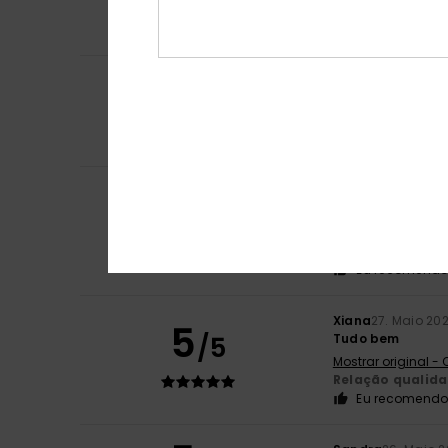
Relação qualid
Eu recomendo 
4
Stéphanie
18. Ju
/5
Corresponde às 
Mostrar original -
Relação qualid
Isabelle
29. Maio
5
/5
Excelente capaci
Mostrar original -
Relação qualid
Eu recomendo 
Xiana
27. Maio 20
5
/5
Tudo bem
Mostrar original -
Relação qualid
Eu recomendo 