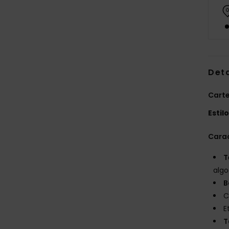
Det
Cart
Estil
Carac
T
alg
B
C
E
T