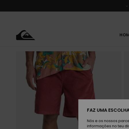
Avançar
para
a
informação
do
produto
HO
FAZ UMA ESCOLHA
Nós e os nossos parce
informações no teu di