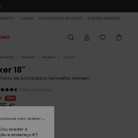
a
NABILITY
AJUDA
LOCALIZADOR DE LOJAS
CARTÃO PRESENTE
ROMO
de início
Homem
Roupas
Calções
xer 18"
shorts de bombazina Vermelho Homem
(189 Avaliações)
 €
55%
75 €
ET
ontinuar sem aceitar
 PROMO 25% EXTRA
e/ou aceder a
ção e endereço IP)