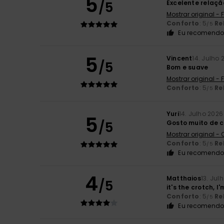
5
/5
Excelente relaç
Mostrar original -
Conforto
: 5
Re
/5
Eu recomendo 
5
Vincent
14. Julho 
/5
Bom e suave
Mostrar original -
Conforto
: 5
Re
/5
Yuri
14. Julho 2026
5
/5
Gosto muito de 
Mostrar original -
Conforto
: 5
Re
/5
Eu recomendo 
4
Matthaios
13. Jul
/5
it's the crotch, I
Conforto
: 5
Re
/5
Eu recomendo 