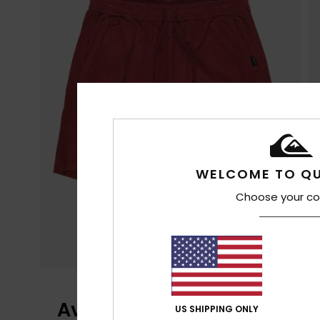
WELCOME TO QU
Choose your co
Avaliações dos clientes
US SHIPPING ONLY