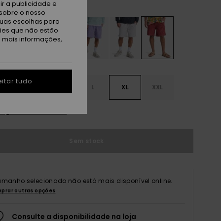
rnt Russet
r a publicidade e
sobre o nosso
tuas escolhas para
kies que não estão
a mais informações,
itar tudo
S
S
M
L
XL
XXL
r guia de tamanhos
Sem stock
amanho selecionado não está mais disponível online.
prar outras opções
Consulte a disponibilidade na loja