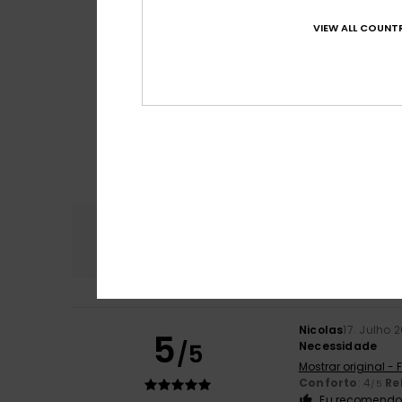
VIEW ALL COUNTR
Conforto
Rela
4.8
Nicolas
17. Julho 
5
/5
Necessidade
Mostrar original -
Conforto
: 4
Re
/5
Eu recomendo 