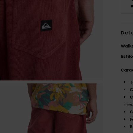
Det
Walk
Estil
Carac
T
C
C
méd
C
F
B