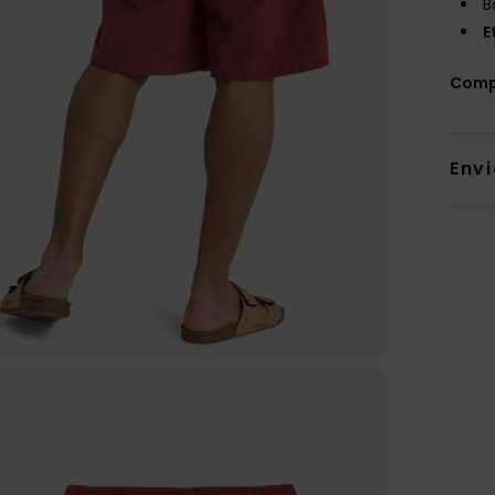
B
E
Comp
Env