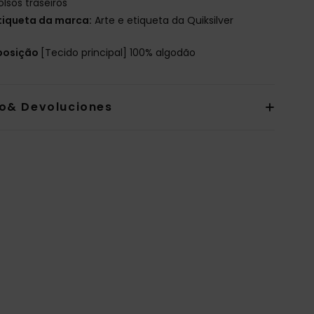
olsos traseiros
tiqueta da marca:
Arte e etiqueta da Quiksilver
osição
[Tecido principal] 100% algodão
io& Devoluciones