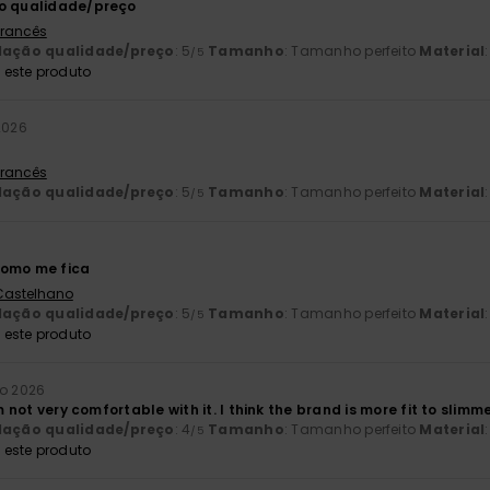
ão qualidade/preço
 Francês
lação qualidade/preço
: 5
Tamanho
: Tamanho perfeito
Material
/5
este produto
2026
 Francês
lação qualidade/preço
: 5
Tamanho
: Tamanho perfeito
Material
/5
como me fica
 Castelhano
lação qualidade/preço
: 5
Tamanho
: Tamanho perfeito
Material
/5
este produto
ho 2026
'm not very comfortable with it. I think the brand is more fit to slimmer 
lação qualidade/preço
: 4
Tamanho
: Tamanho perfeito
Material
/5
este produto