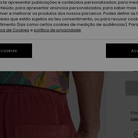
Bu
Cor
ra te apresentar publicações e conteúdos personalizados; para medi
eúdo; para apresentar anúncios personalizados; para saber mais 
lver e melhorar os produtos dos nossos parceiros. Podes definir as 
okies que estão sujeitos ao teu consentimento, ou para recusar coo
ntimento (tais como certos cookies de medição de audiências). Par
tica de Cookies
e
política de privacidade
 cookies
Ace
X
Ve
O t
Com