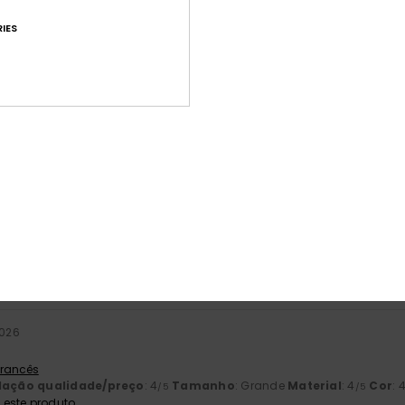
IES
Pontuação média
4.8
/5
baseado em
189 avaliações verificadas
desde Setembro 2025
84% dos nossos clientes recomendam este produto
ção qualidade/preço
Tamanho
Mat
4.4
4
Muito pequeno
Demasiado grande
2026
 Francês
lação qualidade/preço
: 4
Tamanho
: Grande
Material
: 4
Cor
: 
/5
/5
este produto