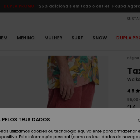
DUPLA PROMO
-25% adicionais em todo o outlet
Poupa Agor
SUSTAI
MEM
MENINO
MULHER
SURF
SNOW
DUPLA P
Página 
Ta
Walk
4.8
55,00
24,
OUTL
 PELOS TEUS DADOS
C
DUPLA
iros utilizamos cookies ou tecnologia equivalente para armazenar 
spositivo. Esta informação pessoal (como os teus dados de navega