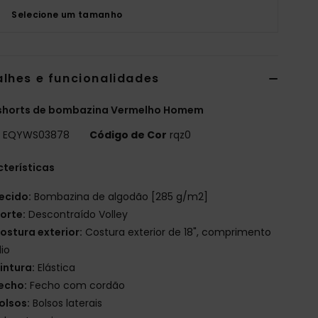
Selecione um tamanho
alhes e funcionalidades
shorts de bombazina Vermelho Homem
o
EQYWS03878
Código de Cor
rqz0
terísticas
ecido:
Bombazina de algodão [285 g/m2]
orte:
Descontraído Volley
ostura exterior:
Costura exterior de 18", comprimento
io
intura:
Elástica
echo:
Fecho com cordão
olsos:
Bolsos laterais