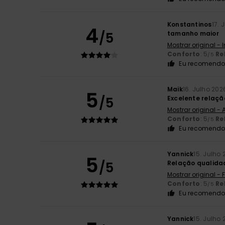
Konstantinos
17. 
4
/5
tamanho maior
Mostrar original - 
Conforto
: 5
Re
/5
Eu recomendo 
Maik
16. Julho 202
5
/5
Excelente relaç
Mostrar original -
Conforto
: 5
Re
/5
Eu recomendo 
Yannick
15. Julho
5
/5
Relação qualida
Mostrar original -
Conforto
: 5
Re
/5
Eu recomendo 
Yannick
15. Julho