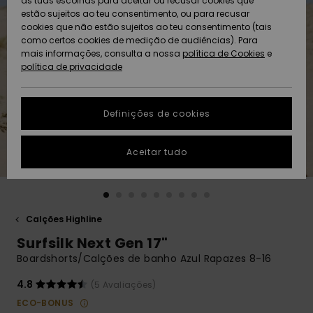
as tuas escolhas para aceitar ou recusar cookies que
Freedom
estão sujeitos ao teu consentimento, ou para recusar
cookies que não estão sujeitos ao teu consentimento (tais
AJUDA
Protecção de
como certos cookies de medição de audiências). Para
Artigos
Artigos
Community
dados
mais informações, consulta a nossa
recém-
recém-
política de Cookies
e
chegados
chegados
política de privacidade
SUSTAINABILITY
Guia de
tamanhos
LOCALIZADOR
Definições de cookies
Coleções
Highlights
DE LOJAS
Inicia uma
Aceitar tudo
CARTÃO
conversa para
PRESENTE
obteres a
resposta mais
rápida à tua
LISTA DE
pergunta.
DESEJO
Calções Highline
Iniciar uma
Surfsilk Next Gen 17"
conversa
Boardshorts/Calções de banho Azul Rapazes 8-16
Encontra
respostas
4.8
(5 Avaliações)
para as
ECO-BONUS
perguntas