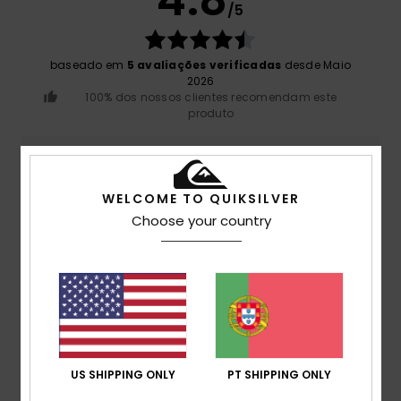
4.8
/5
baseado em
5 avaliações verificadas
desde Maio
2026
100% dos nossos clientes recomendam este
produto
Conforto
4.8
WELCOME TO QUIKSILVER
Choose your country
Relação qualidade/preço
4.8
Tamanho
Material
4.8
Muito pequeno
Demasiado grande
US SHIPPING ONLY
PT SHIPPING ONLY
Cor
4.6