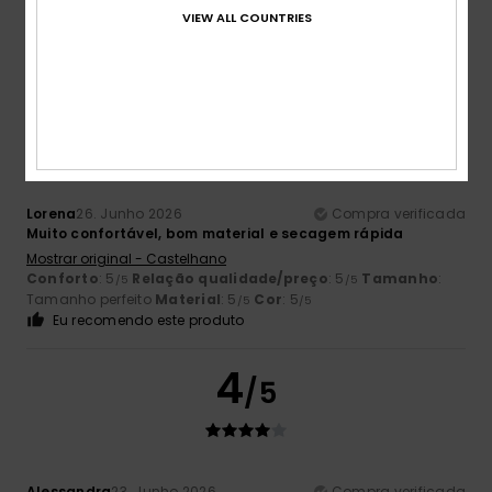
VIEW ALL COUNTRIES
5
/5
Lorena
26. Junho 2026
Compra verificada
Muito confortável, bom material e secagem rápida
Mostrar original - Castelhano
Conforto
: 5
Relação qualidade/preço
: 5
Tamanho
:
/5
/5
Tamanho perfeito
Material
: 5
Cor
: 5
/5
/5
Eu recomendo este produto
4
/5
Alessandra
23. Junho 2026
Compra verificada