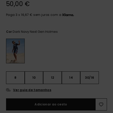
mais
50,00 €
frequentes e o
nosso
Paga 3 x 16,67 € sem juros com a
formulário de
contacto.
Consultar
Dark Navy Next Gen Holmes
Cor
as FAQ
8
10
12
14
30/16
Ver guia de tamanhos
Adicionar ao cesto