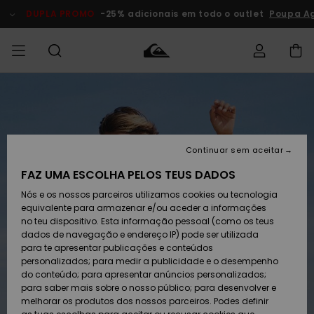
Avançar
para
DUPLA PROMO
-25% adicionais em todo o outlet
Poupa A
a
informação
do
produto
Acede à tua
HOMEM
Roupas
Roupas
Shop
Surf Shop
Artigos
Outlet
encomenda
Homem
Neve
Homem
Homem
MENINO
Envio
Acessórios
Acessórios
Artigos
Continuar sem aceitar
recém-
Surf Shop
Outlet
MULHER
chegados
Crianças
Artigos
Criança
FAZ UMA ESCOLHA PELOS TEUS DADOS
Devoluções
Neve
Nós e os nossos parceiros utilizamos cookies ou tecnologia
Calçado e
Calçado e
Criança
equivalente para armazenar e/ou aceder a informações
chinelos
chinelos
SURF
Pagamento
Highlights
Highlights
Outlet
no teu dispositivo. Esta informação pessoal (como os teus
Mulher
dados de navegação e endereço IP) pode ser utilizada
SNOW
Snow Shop
para te apresentar publicações e conteúdos
Cartão
Surfe/água
Surfe/água
Feminino
personalizados; para medir a publicidade e o desempenho
presente
Snow
Community
do conteúdo; para apresentar anúncios personalizados;
DUPLA
para saber mais sobre o nosso público; para desenvolver e
PROMO
melhorar os produtos dos nossos parceiros. Podes definir
Quiksilver
Snow
Neve
Highlights