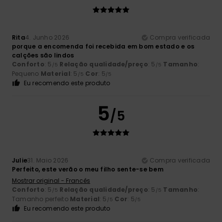
Rita
4. Junho 2026
Compra verificada
porque a encomenda foi recebida em bom estado e os
calções são lindos
Conforto
: 5
Relação qualidade/preço
: 5
Tamanho
:
/5
/5
Pequeno
Material
: 5
Cor
: 5
/5
/5
Eu recomendo este produto
5
/5
Julie
31. Maio 2026
Compra verificada
Perfeito, este verão o meu filho sente-se bem
Mostrar original - Francês
Conforto
: 5
Relação qualidade/preço
: 5
Tamanho
:
/5
/5
Tamanho perfeito
Material
: 5
Cor
: 5
/5
/5
Eu recomendo este produto