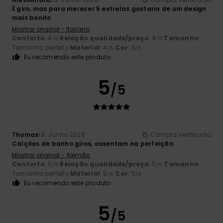
É giro, mas para merecer 5 estrelas gostaria de um design
mais bonito
Mostrar original - Italiano
Conforto
: 4
Relação qualidade/preço
: 4
Tamanho
:
/5
/5
Tamanho perfeito
Material
: 4
Cor
: 3
/5
/5
Eu recomendo este produto
5
/5
Thomas
19. Junho 2026
Compra verificada
Calções de banho giros, assentam na perfeição
Mostrar original - Alemão
Conforto
: 5
Relação qualidade/preço
: 5
Tamanho
:
/5
/5
Tamanho perfeito
Material
: 5
Cor
: 5
/5
/5
Eu recomendo este produto
5
/5