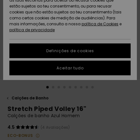
as tuas escolhas para aceitar ou recusar cookies que
Freedom
estão sujeitos ao teu consentimento, ou para recusar
cookies que não estão sujeitos ao teu consentimento (tais
AJUDA
Protecção de
como certos cookies de medição de audiências). Para
Artigos
Artigos
Community
dados
mais informações, consulta a nossa
recém-
recém-
política de Cookies
e
chegados
chegados
política de privacidade
SUSTAINABILITY
Guia de
tamanhos
LOCALIZADOR
Definições de cookies
Coleções
Highlights
DE LOJAS
Inicia uma
Aceitar tudo
CARTÃO
conversa para
PRESENTE
obteres a
resposta mais
rápida à tua
LISTA DE
pergunta.
DESEJO
Calções de Banho
Iniciar uma
Stretch Piped Volley 16"
conversa
Calções de banho Azul Homem
Encontra
respostas
4.5
(4 Avaliações)
para as
ECO-BONUS
perguntas