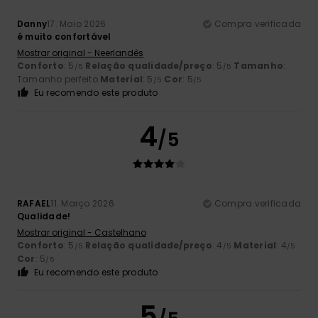
Danny
17. Maio 2026
Compra verificada
é muito confortável
Mostrar original - Neerlandês
Conforto
: 5
Relação qualidade/preço
: 5
Tamanho
:
/5
/5
Tamanho perfeito
Material
: 5
Cor
: 5
/5
/5
Eu recomendo este produto
4
/5
RAFAEL
11. Março 2026
Compra verificada
Qualidade!
Mostrar original - Castelhano
Conforto
: 5
Relação qualidade/preço
: 4
Material
: 4
/5
/5
/5
Cor
: 5
/5
Eu recomendo este produto
5