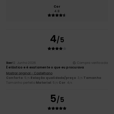
Cor
4.8
4
/5
Iker
12. Junho 2026
Compra verificada
É elástico e é exatamente o que eu procurava
Mostrar original - Castelhano
Conforto
: 5
Relação qualidade/preço
: 3
Tamanho
:
/5
/5
Tamanho perfeito
Material
: 5
Cor
: 4
/5
/5
5
/5