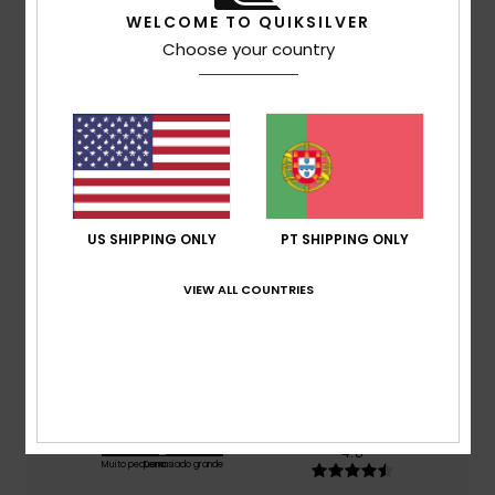
Pontuação média
WELCOME TO QUIKSILVER
4.5
Choose your country
/5
baseado em
4 avaliações verificadas
desde
Fevereiro 2026
75% dos nossos clientes recomendam este
produto
US SHIPPING ONLY
PT SHIPPING ONLY
Conforto
5.0
VIEW ALL COUNTRIES
Relação qualidade/preço
4.3
Tamanho
Material
4.8
Muito pequeno
Demasiado grande