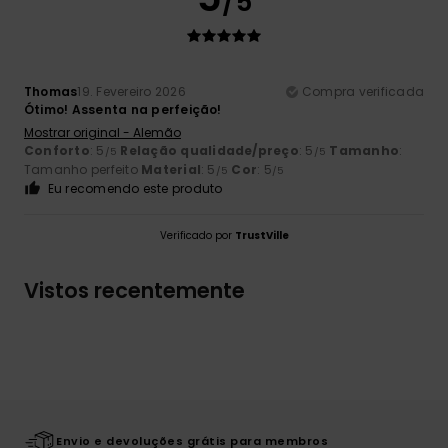
/5
Thomas
19. Fevereiro 2026
Compra verificada
Ótimo! Assenta na perfeição!
Mostrar original - Alemão
Conforto
: 5
Relação qualidade/preço
: 5
Tamanho
:
/5
/5
Tamanho perfeito
Material
: 5
Cor
: 5
/5
/5
Eu recomendo este produto
Verificado por
TrustVille
Vistos recentemente
Envio e devoluções grátis para membros