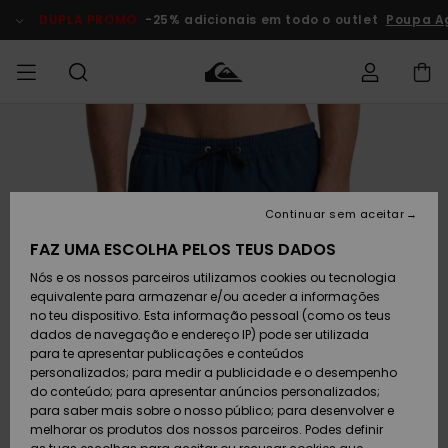
Avançar
para
DUPLA PROMO
-25% adicionais em todo o outlet
Poupa A
a
informação
do
produto
Acede à tua
HOMEM
Roupas
Roupas
Shop
Surf Shop
Artigos
Outlet
encomenda
Homem
Neve
Homem
Homem
MENINO
Envio
Acessórios
Acessórios
Artigos
Continuar sem aceitar
recém-
Surf Shop
Outlet
MULHER
chegados
Crianças
Artigos
Criança
FAZ UMA ESCOLHA PELOS TEUS DADOS
Devoluções
Neve
Nós e os nossos parceiros utilizamos cookies ou tecnologia
Calçado e
Calçado e
Criança
equivalente para armazenar e/ou aceder a informações
chinelos
chinelos
SURF
Pagamento
Highlights
Highlights
Outlet
no teu dispositivo. Esta informação pessoal (como os teus
Mulher
dados de navegação e endereço IP) pode ser utilizada
SNOW
Snow Shop
para te apresentar publicações e conteúdos
Cartão
Surfe/água
Surfe/água
Feminino
personalizados; para medir a publicidade e o desempenho
presente
Snow
Community
do conteúdo; para apresentar anúncios personalizados;
DUPLA
para saber mais sobre o nosso público; para desenvolver e
PROMO
melhorar os produtos dos nossos parceiros. Podes definir
Quiksilver
Snow
Neve
Highlights