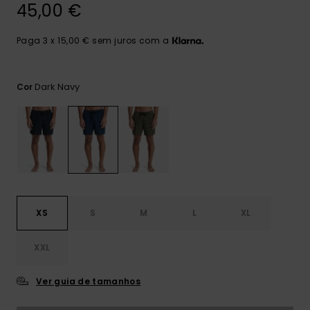
mais
45,00 €
frequentes e o
nosso
Paga 3 x 15,00 € sem juros com a
formulário de
contacto.
Consultar
Dark Navy
Cor
as FAQ
XS
S
M
L
XL
XXL
Ver guia de tamanhos