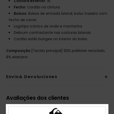
Costura exterior:
16"
Fecho:
Cordão na cintura
Bolsos:
Bolsos de entrada lateral, bolso traseiro com
fecho de correr
Logótipo icónico de onda e montanha
Debrum contrastante nas costuras laterais
Cordão estilo bungee no interior do bolso
Composição
[Tecido principal] 92% poliéster reciclado,
8% elastano
Envio& Devoluciones
Avaliações dos clientes