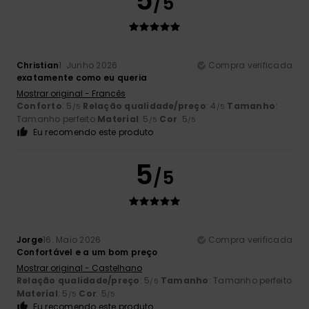
5
/5
Christian
1. Junho 2026
Compra verificada
exatamente como eu queria
Mostrar original - Francês
Conforto
: 5
Relação qualidade/preço
: 4
Tamanho
:
/5
/5
Tamanho perfeito
Material
: 5
Cor
: 5
/5
/5
Eu recomendo este produto
5
/5
Jorge
16. Maio 2026
Compra verificada
Confortável e a um bom preço
Mostrar original - Castelhano
Relação qualidade/preço
: 5
Tamanho
: Tamanho perfeito
/5
Material
: 5
Cor
: 5
/5
/5
Eu recomendo este produto