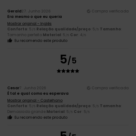
Gerald
27. Junho 2026
Compra verificada
Era mesmo o que eu queria
Mostrar original - Inglês
Conforto
: 5
Relação qualidade/preço
: 5
Tamanho
:
/5
/5
Tamanho perfeito
Material
: 5
Cor
: 4
/5
/5
Eu recomendo este produto
5
/5
Cesar
7. Junho 2026
Compra verificada
É tal e qual como eu esperava
Mostrar original - Castelhano
Conforto
: 5
Relação qualidade/preço
: 5
Tamanho
:
/5
/5
Demasiado grande
Material
: 5
Cor
: 5
/5
/5
Eu recomendo este produto