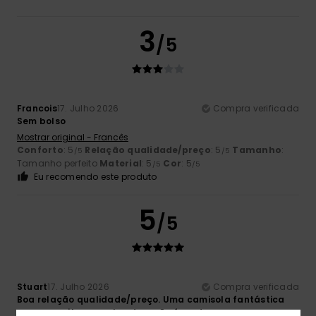
3
/5
Francois
17. Julho 2026
Compra verificada
Sem bolso
Mostrar original - Francês
Conforto
: 5
Relação qualidade/preço
: 5
Tamanho
:
/5
/5
Tamanho perfeito
Material
: 5
Cor
: 5
/5
/5
Eu recomendo este produto
5
/5
Stuart
17. Julho 2026
Compra verificada
Boa relação qualidade/preço. Uma camisola fantástica
para as noites quentes de verão fora de casa.