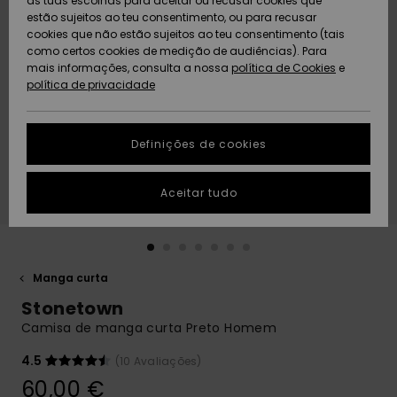
as tuas escolhas para aceitar ou recusar cookies que
Freedom
estão sujeitos ao teu consentimento, ou para recusar
cookies que não estão sujeitos ao teu consentimento (tais
AJUDA
Protecção de
como certos cookies de medição de audiências). Para
Artigos
Artigos
Community
dados
mais informações, consulta a nossa
recém-
recém-
política de Cookies
e
chegados
chegados
política de privacidade
SUSTAINABILITY
Guia de
tamanhos
LOCALIZADOR
Definições de cookies
Coleções
Highlights
DE LOJAS
Inicia uma
Aceitar tudo
CARTÃO
conversa para
PRESENTE
obteres a
resposta mais
rápida à tua
LISTA DE
pergunta.
DESEJO
Manga curta
Iniciar uma
Stonetown
conversa
Camisa de manga curta Preto Homem
Encontra
respostas
4.5
(10 Avaliações)
para as
60,00 €
perguntas