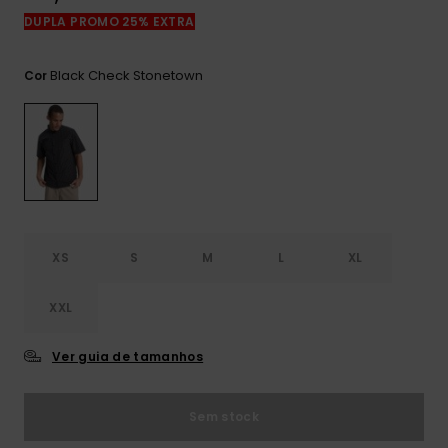
mais
DUPLA PROMO 25% EXTRA
frequentes e o
nosso
formulário de
Black Check Stonetown
Cor
contacto.
Consultar
as FAQ
XS
S
M
L
XL
XXL
Ver guia de tamanhos
Sem stock