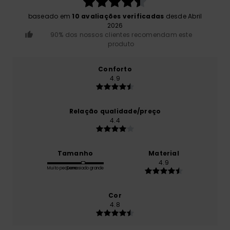
baseado em
10 avaliações verificadas
desde Abril
2026
90% dos nossos clientes recomendam este
produto
Conforto
4.9
Relação qualidade/preço
4.4
Tamanho
Material
4.9
Muito pequeno
Demasiado grande
Cor
4.8