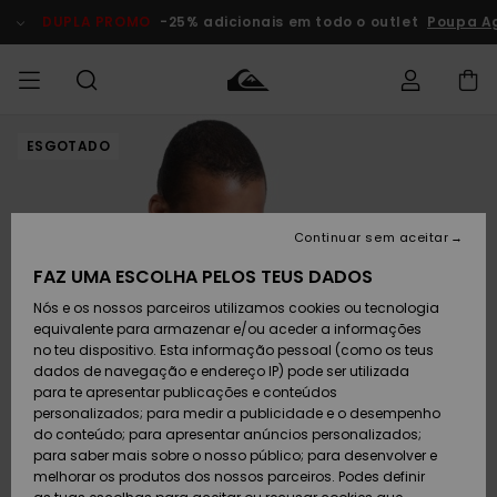
Avançar
para
DUPLA PROMO
-25% adicionais em todo o outlet
Poupa A
a
informação
do
produto
ESGOTADO
Acede à tua
HOMEM
Roupas
Roupas
Shop
Surf Shop
Artigos
Outlet
encomenda
Homem
Neve
Homem
Homem
MENINO
Envio
Acessórios
Acessórios
Artigos
Continuar sem aceitar
recém-
Surf Shop
Outlet
MULHER
chegados
Crianças
Artigos
Criança
FAZ UMA ESCOLHA PELOS TEUS DADOS
Devoluções
Neve
Nós e os nossos parceiros utilizamos cookies ou tecnologia
Calçado e
Calçado e
Criança
equivalente para armazenar e/ou aceder a informações
chinelos
chinelos
SURF
Pagamento
Highlights
Highlights
Outlet
no teu dispositivo. Esta informação pessoal (como os teus
Mulher
dados de navegação e endereço IP) pode ser utilizada
SNOW
Snow Shop
para te apresentar publicações e conteúdos
Cartão
Surfe/água
Surfe/água
Feminino
personalizados; para medir a publicidade e o desempenho
presente
Snow
Community
do conteúdo; para apresentar anúncios personalizados;
DUPLA
para saber mais sobre o nosso público; para desenvolver e
PROMO
melhorar os produtos dos nossos parceiros. Podes definir
Quiksilver
Snow
Neve
Highlights