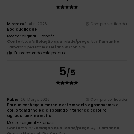
Mirentxu
8. Abril 2026
Compra verificada
Boa qualidade
Mostrar original - Francês
Conforto
: 5
Relação qualidade/preço
: 5
Tamanho
:
/5
/5
Tamanho perfeito
Material
: 5
Cor
: 5
/5
/5
Eu recomendo este produto
5
/5
Fabien
26. Março 2026
Compra verificada
Porque conheço a marca e este modelo agradou-me; a
cor, o tamanho e a disposição interior da carteira
agradaram-me muito
Mostrar original - Francês
Conforto
: 5
Relação qualidade/preço
: 4
Tamanho
:
/5
/5
Grande
Material
: 5
Cor
: 5
/5
/5