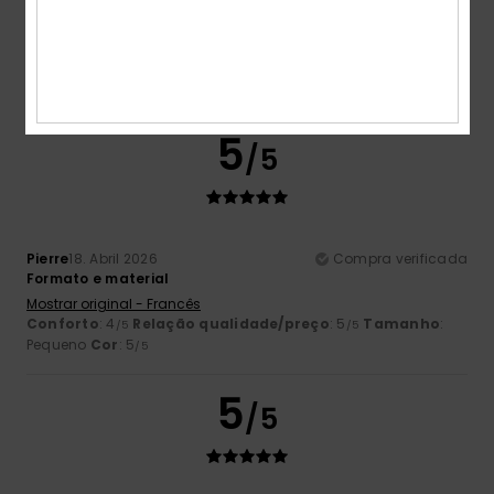
Mostrar original - Inglês
Conforto
: 5
Relação qualidade/preço
: 4
Tamanho
:
/5
/5
Grande
Material
: 5
Cor
: 5
/5
/5
Eu recomendo este produto
5
/5
Pierre
18. Abril 2026
Compra verificada
Formato e material
Mostrar original - Francês
Conforto
: 4
Relação qualidade/preço
: 5
Tamanho
:
/5
/5
Pequeno
Cor
: 5
/5
5
/5