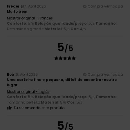
Frédéric
17. Abril 2026
Compra verificada
Muito bem
Mostrar original - Francês
Conforto
: 5
Relação qualidade/preço
: 5
Tamanho
:
/5
/5
Demasiado grande
Material
: 5
Cor
: 4
/5
/5
5
/5
Bob
16. Abril 2026
Compra verificada
Uma carteira fina e pequena, difícil de encontrar noutro
lugar
Mostrar original - Inglês
Conforto
: 5
Relação qualidade/preço
: 5
Tamanho
:
/5
/5
Tamanho perfeito
Material
: 5
Cor
: 5
/5
/5
Eu recomendo este produto
5
/5