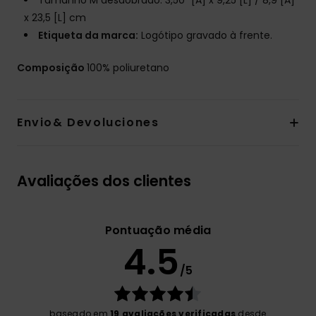
Tamanho M desdobrado: 3,50" [A] x 9,25 [L] / 8,9 [A]
x 23,5 [L] cm
Etiqueta da marca:
Logótipo gravado à frente.
Composição
100% poliuretano
Envio& Devoluciones
Avaliações dos clientes
Pontuação média
4.5
/5
baseado em
19 avaliações verificadas
desde