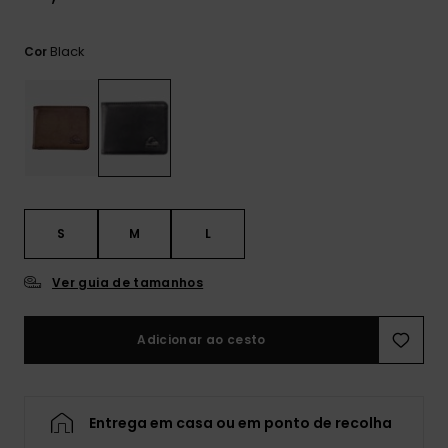
mais
frequentes e o
nosso
Black
Cor
formulário de
contacto.
Consultar
as FAQ
S
M
L
Ver guia de tamanhos
Adicionar ao cesto
Entrega em casa ou em ponto de recolha