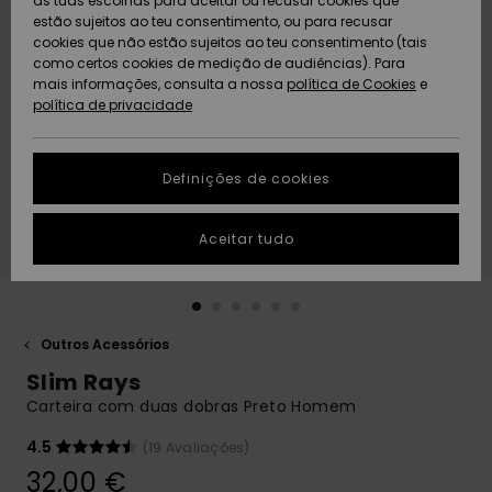
as tuas escolhas para aceitar ou recusar cookies que
Freedom
estão sujeitos ao teu consentimento, ou para recusar
cookies que não estão sujeitos ao teu consentimento (tais
AJUDA
Protecção de
como certos cookies de medição de audiências). Para
Artigos
Artigos
Community
dados
mais informações, consulta a nossa
recém-
recém-
política de Cookies
e
chegados
chegados
política de privacidade
SUSTAINABILITY
Guia de
tamanhos
LOCALIZADOR
Definições de cookies
Coleções
Highlights
DE LOJAS
Inicia uma
Aceitar tudo
CARTÃO
conversa para
PRESENTE
obteres a
resposta mais
rápida à tua
LISTA DE
pergunta.
DESEJO
Outros Acessórios
Iniciar uma
Slim Rays
conversa
Carteira com duas dobras Preto Homem
Encontra
respostas
4.5
(19 Avaliações)
para as
32,00 €
perguntas