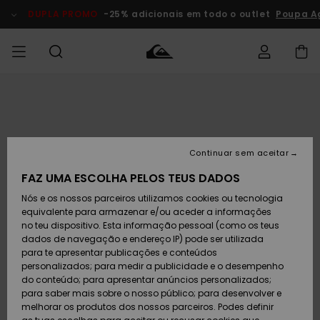
Avançar
para
DUPLA PROMO
-25% adicionais em todo o outlet
Poupa A
a
informação
do
produto
Acede à tua
HOMEM
Roupas
Roupas
Shop
Surf Shop
Artigos
Outlet
encomenda
Homem
Neve
Homem
Homem
MENINO
Envio
Acessórios
Acessórios
Artigos
Continuar sem aceitar
recém-
Surf Shop
Outlet
MULHER
chegados
Crianças
Artigos
Criança
FAZ UMA ESCOLHA PELOS TEUS DADOS
Devoluções
Neve
Nós e os nossos parceiros utilizamos cookies ou tecnologia
Calçado e
Calçado e
Criança
equivalente para armazenar e/ou aceder a informações
chinelos
chinelos
SURF
Pagamento
Highlights
Highlights
Outlet
no teu dispositivo. Esta informação pessoal (como os teus
Mulher
dados de navegação e endereço IP) pode ser utilizada
SNOW
Snow Shop
para te apresentar publicações e conteúdos
Cartão
Surfe/água
Surfe/água
Feminino
personalizados; para medir a publicidade e o desempenho
presente
Snow
Community
do conteúdo; para apresentar anúncios personalizados;
DUPLA
para saber mais sobre o nosso público; para desenvolver e
PROMO
melhorar os produtos dos nossos parceiros. Podes definir
Quiksilver
Snow
Neve
Highlights