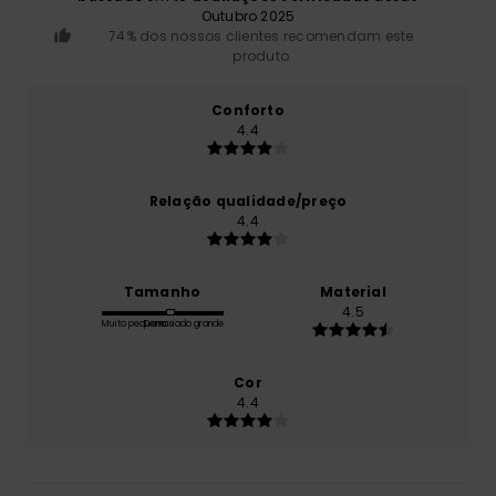
Outubro 2025
74% dos nossos clientes recomendam este
produto
Conforto
4.4
Relação qualidade/preço
4.4
Tamanho
Material
4.5
Muito pequeno
Demasiado grande
Cor
4.4