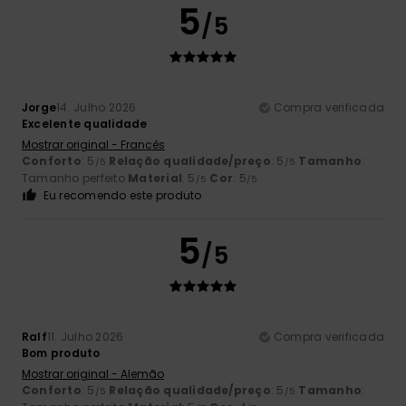
5
/5
Jorge
14. Julho 2026
Compra verificada
Excelente qualidade
Mostrar original - Francês
Conforto
: 5
Relação qualidade/preço
: 5
Tamanho
:
/5
/5
Tamanho perfeito
Material
: 5
Cor
: 5
/5
/5
Eu recomendo este produto
5
/5
Ralf
11. Julho 2026
Compra verificada
Bom produto
Mostrar original - Alemão
Conforto
: 5
Relação qualidade/preço
: 5
Tamanho
:
/5
/5