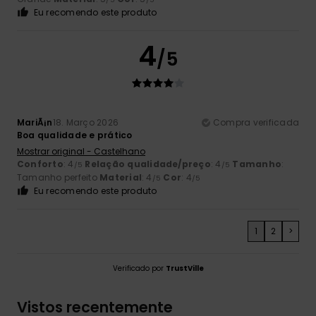
Eu recomendo este produto
4
/5
MariÃ¡n
18. Março 2026
Compra verificada
Boa qualidade e prático
Mostrar original - Castelhano
Conforto
: 4
Relação qualidade/preço
: 4
Tamanho
:
/5
/5
Tamanho perfeito
Material
: 4
Cor
: 4
/5
/5
Eu recomendo este produto
1
2
>
Verificado por
TrustVille
Vistos recentemente