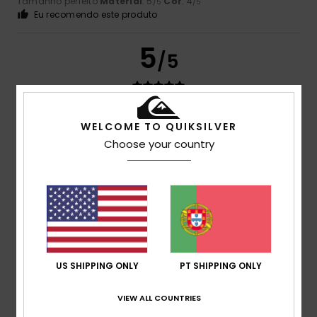
Tamanho perfeito
Material
: 5
Cor
: 4
/5
/5
Eu recomendo este produto
5
/5
Valme
14. Junho 2026
Compra verificada
WELCOME TO QUIKSILVER
Tamanho ideal.
Choose your country
Mostrar original - Castelhano
Conforto
: 5
Relação qualidade/preço
: 5
Tamanho
:
/5
/5
Demasiado grande
Cor
: 5
/5
Eu recomendo este produto
5
/5
US SHIPPING ONLY
PT SHIPPING ONLY
VIEW ALL COUNTRIES
Phil
30. Maio 2026
Compra verificada
Tal como anunciado, é um bom substituto para o antigo.