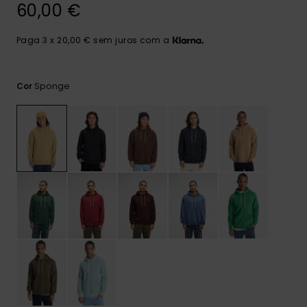
mais
60,00 €
frequentes e o
nosso
Paga 3 x 20,00 € sem juros com a
formulário de
contacto.
Consultar
Sponge
Cor
as FAQ