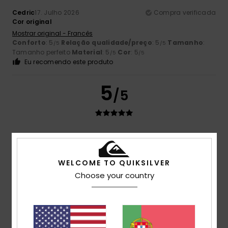
Cedric
17. Julho 2026
Compra verificada
Cor original
Mostrar original - Francês
Conforto
: 5
Relação qualidade/preço
: 5
Tamanho
:
/5
/5
Tamanho perfeito
Material
: 5
Cor
: 5
/5
/5
Eu recomendo este produto
5
/5
Ruben
17. Julho 2026
Compra verificada
O tamanho é bastante largo; comprei-o em XL para ficar
com um estilo mais descontraído
WELCOME TO QUIKSILVER
Mostrar original - Francês
Choose your country
Conforto
: 5
Relação qualidade/preço
: 5
Tamanho
:
/5
/5
Grande
Material
: 5
Cor
: 5
/5
/5
5
/5