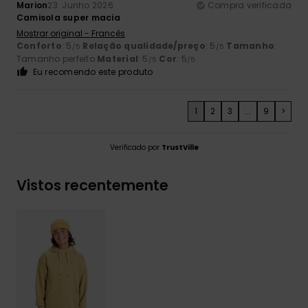
Marion
23. Junho 2026
Compra verificada
Camisola super macia
Mostrar original - Francês
Conforto
: 5
Relação qualidade/preço
: 5
Tamanho
:
/5
/5
Tamanho perfeito
Material
: 5
Cor
: 5
/5
/5
Eu recomendo este produto
1
2
3
...
9
>
Verificado por
TrustVille
Vistos recentemente