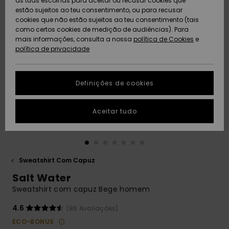
as tuas escolhas para aceitar ou recusar cookies que
Freedom
estão sujeitos ao teu consentimento, ou para recusar
cookies que não estão sujeitos ao teu consentimento (tais
AJUDA
Protecção de
como certos cookies de medição de audiências). Para
Artigos
Artigos
Community
dados
mais informações, consulta a nossa
recém-
recém-
política de Cookies
e
chegados
chegados
política de privacidade
SUSTAINABILITY
Guia de
tamanhos
LOCALIZADOR
Definições de cookies
Coleções
Highlights
DE LOJAS
Inicia uma
Aceitar tudo
CARTÃO
conversa para
PRESENTE
obteres a
resposta mais
rápida à tua
LISTA DE
pergunta.
DESEJO
Sweatshirt Com Capuz
Iniciar uma
Salt Water
conversa
Sweatshirt com capuz Bege homem
Encontra
respostas
4.6
(86 Avaliações)
para as
ECO-BONUS
perguntas