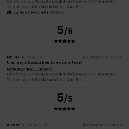
Conforto
: 5
Relação qualidade/preço
: 4
Tamanho
:
/5
/5
Tamanho perfeito
Material
: 5
Cor
: 5
/5
/5
Eu recomendo este produto
5
/5
Emilie
1. Julho 2026
Compra verificada
Uma peça básica bonita e confortável
Mostrar original - Francês
Conforto
: 5
Relação qualidade/preço
: 5
Tamanho
:
/5
/5
Tamanho perfeito
Material
: 5
Cor
: 5
/5
/5
5
/5
Alvaro
29. Junho 2026
Compra verificada