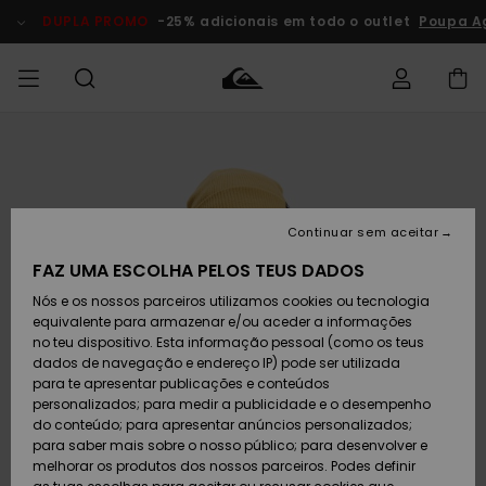
Avançar
para
DUPLA PROMO
-25% adicionais em todo o outlet
Poupa A
a
informação
do
produto
Acede à tua
HOMEM
Roupas
Roupas
Shop
Surf Shop
Artigos
Outlet
encomenda
Homem
Neve
Homem
Homem
MENINO
Envio
Acessórios
Acessórios
Artigos
Continuar sem aceitar
recém-
Surf Shop
Outlet
MULHER
chegados
Crianças
Artigos
Criança
FAZ UMA ESCOLHA PELOS TEUS DADOS
Devoluções
Neve
Nós e os nossos parceiros utilizamos cookies ou tecnologia
Calçado e
Calçado e
Criança
equivalente para armazenar e/ou aceder a informações
chinelos
chinelos
SURF
Pagamento
Highlights
Highlights
Outlet
no teu dispositivo. Esta informação pessoal (como os teus
Mulher
dados de navegação e endereço IP) pode ser utilizada
SNOW
Snow Shop
para te apresentar publicações e conteúdos
Cartão
Surfe/água
Surfe/água
Feminino
personalizados; para medir a publicidade e o desempenho
presente
Snow
Community
do conteúdo; para apresentar anúncios personalizados;
DUPLA
para saber mais sobre o nosso público; para desenvolver e
PROMO
melhorar os produtos dos nossos parceiros. Podes definir
Quiksilver
Snow
Neve
Highlights