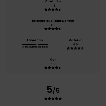
Conforto
4.8
Relação qualidade/preço
4.5
Tamanho
Material
4.6
Muito pequeno
Demasiado grande
Cor
4.8
5
/5