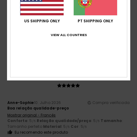
US SHIPPING ONLY
PT SHIPPING ONLY
Adrian
12. Julho 2026
Compra verificada
Produtos de qualidade constante
VIEW ALL COUNTRIES
Mostrar original - Inglês
Conforto
: 5
Relação qualidade/preço
: 5
Tamanho
:
/5
/5
Tamanho perfeito
Material
: 5
Cor
: 5
/5
/5
Eu recomendo este produto
5
/5
Anne-Sophie
10. Julho 2026
Compra verificada
Boa relação qualidade-preço
Mostrar original - Francês
Conforto
: 5
Relação qualidade/preço
: 5
Tamanho
:
/5
/5
Tamanho perfeito
Material
: 5
Cor
: 5
/5
/5
Eu recomendo este produto