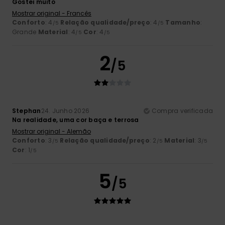
Gostei muito
Mostrar original - Francês
Conforto
: 4
Relação qualidade/preço
: 4
Tamanho
:
/5
/5
Grande
Material
: 4
Cor
: 4
/5
/5
2
/5
Stephan
24. Junho 2026
Compra verificada
Na realidade, uma cor baça e terrosa
Mostrar original - Alemão
Conforto
: 3
Relação qualidade/preço
: 2
Material
: 3
/5
/5
/5
Cor
: 1
/5
5
/5