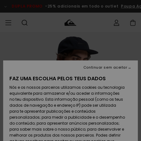
Avançar
para
DUPLA PROMO
-25% adicionais em todo o outlet
Poupa A
a
informação
do
produto
Acede à tua
HOMEM
Roupas
Roupas
Shop
Surf Shop
Artigos
Outlet
encomenda
Homem
Neve
Homem
Homem
MENINO
Envio
Acessórios
Acessórios
Artigos
Continuar sem aceitar
recém-
Surf Shop
Outlet
MULHER
chegados
Crianças
Artigos
Criança
FAZ UMA ESCOLHA PELOS TEUS DADOS
Devoluções
Neve
Nós e os nossos parceiros utilizamos cookies ou tecnologia
Calçado e
Calçado e
Criança
equivalente para armazenar e/ou aceder a informações
chinelos
chinelos
SURF
Pagamento
Highlights
Highlights
Outlet
no teu dispositivo. Esta informação pessoal (como os teus
Mulher
dados de navegação e endereço IP) pode ser utilizada
SNOW
Snow Shop
para te apresentar publicações e conteúdos
Cartão
Surfe/água
Surfe/água
Feminino
personalizados; para medir a publicidade e o desempenho
presente
Snow
Community
do conteúdo; para apresentar anúncios personalizados;
DUPLA
para saber mais sobre o nosso público; para desenvolver e
PROMO
melhorar os produtos dos nossos parceiros. Podes definir
Quiksilver
Snow
Neve
Highlights