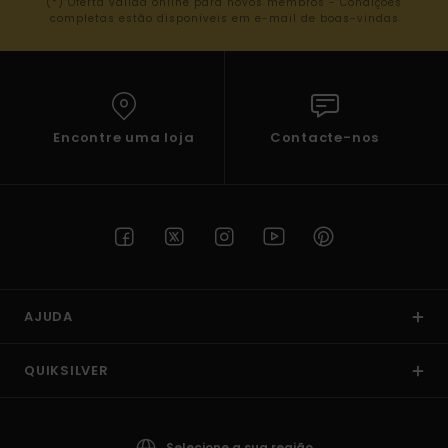
(*) Oferta válida online para novos membros - Condições
completas estão disponíveis em e-mail de boas-vindas
Encontre uma loja
Contacte-nos
AJUDA
QUIKSILVER
Selecione a sua região