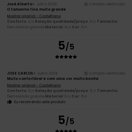
José Alberto
4. Julho 2026
Compra verificada
O tamanho fica muito grande
Mostrar original - Castelhano
Conforto
: 2
Relação qualidade/preço
: 4
Tamanho
:
/5
/5
Demasiado grande
Material
: 4
Cor
: 5
/5
/5
5
/5
JOSE CARLOS
3. Julho 2026
Compra verificada
Muito confortável e com uma cor muito bonita
Mostrar original - Castelhano
Conforto
: 5
Relação qualidade/preço
: 5
Tamanho
:
/5
/5
Demasiado grande
Material
: 5
Cor
: 5
/5
/5
Eu recomendo este produto
5
/5