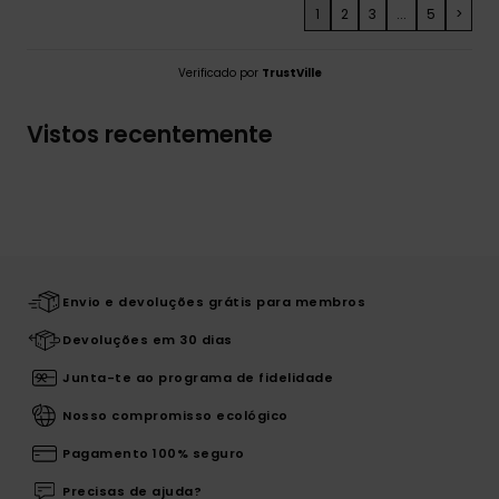
1
2
3
...
5
>
Verificado por
TrustVille
Vistos recentemente
Envio e devoluções grátis para membros
Devoluções em 30 dias
Junta-te ao programa de fidelidade
Nosso compromisso ecológico
Pagamento 100% seguro
Precisas de ajuda?