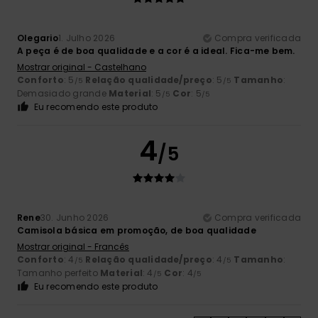
Olegario
1. Julho 2026
Compra verificada
A peça é de boa qualidade e a cor é a ideal. Fica-me bem.
Mostrar original - Castelhano
Conforto
: 5
Relação qualidade/preço
: 5
Tamanho
:
/5
/5
Demasiado grande
Material
: 5
Cor
: 5
/5
/5
Eu recomendo este produto
4
/5
Rene
30. Junho 2026
Compra verificada
Camisola básica em promoção, de boa qualidade
Mostrar original - Francês
Conforto
: 4
Relação qualidade/preço
: 4
Tamanho
:
/5
/5
Tamanho perfeito
Material
: 4
Cor
: 4
/5
/5
Eu recomendo este produto