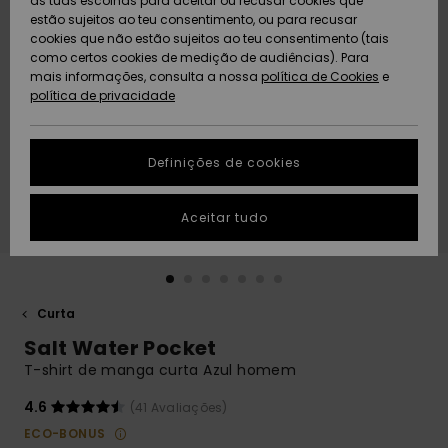
as tuas escolhas para aceitar ou recusar cookies que
Freedom
estão sujeitos ao teu consentimento, ou para recusar
cookies que não estão sujeitos ao teu consentimento (tais
AJUDA
Protecção de
como certos cookies de medição de audiências). Para
Artigos
Artigos
Community
dados
mais informações, consulta a nossa
recém-
recém-
política de Cookies
e
chegados
chegados
política de privacidade
SUSTAINABILITY
Guia de
tamanhos
LOCALIZADOR
Definições de cookies
Coleções
Highlights
DE LOJAS
Inicia uma
Aceitar tudo
CARTÃO
conversa para
PRESENTE
obteres a
resposta mais
rápida à tua
LISTA DE
pergunta.
DESEJO
Curta
Iniciar uma
Salt Water Pocket
conversa
T-shirt de manga curta Azul homem
Encontra
respostas
4.6
(41 Avaliações)
para as
ECO-BONUS
perguntas