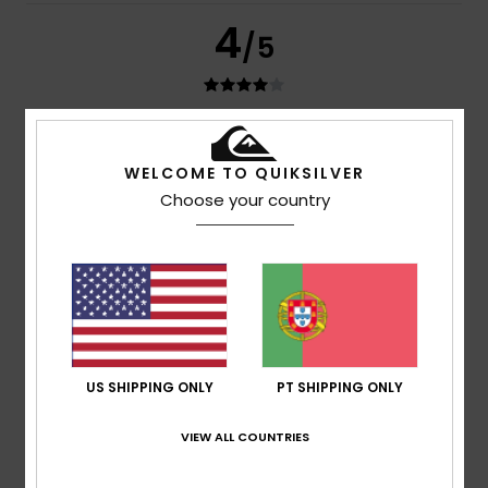
4
/5
Rubén
13. Julho 2026
Compra verificada
O tamanho é um pouco grande
WELCOME TO QUIKSILVER
Mostrar original - Castelhano
Choose your country
Conforto
: 5
Relação qualidade/preço
: 4
Tamanho
:
/5
/5
Grande
Material
: 4
Cor
: 5
/5
/5
Eu recomendo este produto
5
/5
US SHIPPING ONLY
PT SHIPPING ONLY
Thomas
10. Julho 2026
Compra verificada
VIEW ALL COUNTRIES
Boa qualidade e bom corte
Mostrar original - Francês
Conforto
: 5
Tamanho
: Tamanho perfeito
Material
: 5
/5
/5