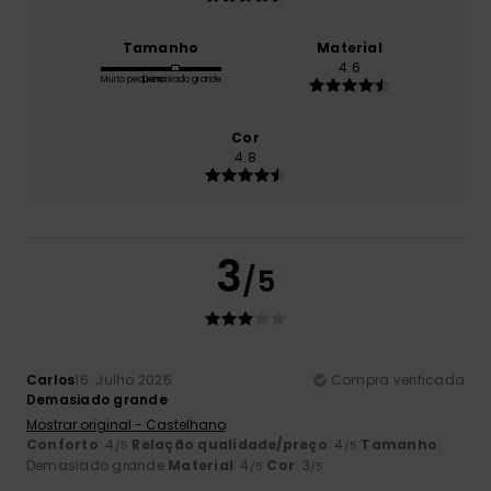
Tamanho
Material
4.6
Muito pequeno
Demasiado grande
Cor
4.8
3
/5
Carlos
16. Julho 2026
Compra verificada
Demasiado grande
Mostrar original - Castelhano
Conforto
: 4
Relação qualidade/preço
: 4
Tamanho
:
/5
/5
Demasiado grande
Material
: 4
Cor
: 3
/5
/5