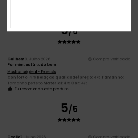
Cor
: 5
/5
Eu recomendo este produto
5
/5
Guilhem
8. Julho 2026
Compra verificada
Por mim, está tudo bem
Mostrar original - Francês
Conforto
: 4
Relação qualidade/preço
: 4
Tamanho
:
/5
/5
Tamanho perfeito
Material
: 4
Cor
: 4
/5
/5
Eu recomendo este produto
5
/5
Cecile
7. Julho 2026
Compra verificada