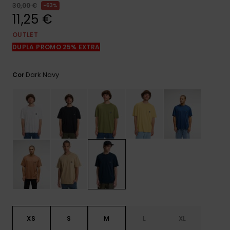
mais
30,00 €
63%
frequentes e o
11,25 €
nosso
formulário de
OUTLET
contacto.
DUPLA PROMO 25% EXTRA
Consultar
as FAQ
Dark Navy
Cor
XS
S
M
L
XL