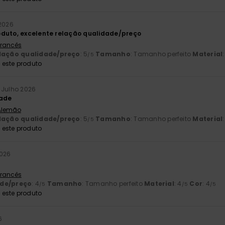
 2026
oduto, excelente relação qualidade/preço
 Francês
lação qualidade/preço
: 5
Tamanho
: Tamanho perfeito
Material
/5
este produto
. Julho 2026
dade
 Alemão
lação qualidade/preço
: 5
Tamanho
: Tamanho perfeito
Material
/5
este produto
2026
 Francês
ade/preço
: 4
Tamanho
: Tamanho perfeito
Material
: 4
Cor
: 4
/5
/5
/5
este produto
6