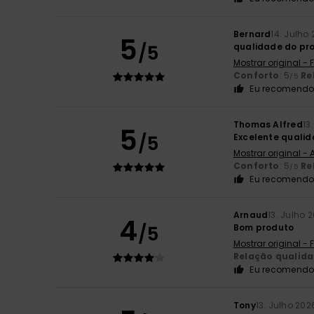
Bernard
14. Julho
5
/5
qualidade do pr
Mostrar original -
Conforto
: 5
Re
/5
Eu recomendo 
Thomas Alfred
13
5
/5
Excelente quali
Mostrar original -
Conforto
: 5
Re
/5
Eu recomendo 
Arnaud
13. Julho 
4
/5
Bom produto
Mostrar original -
Relação qualid
Eu recomendo 
Tony
13. Julho 202