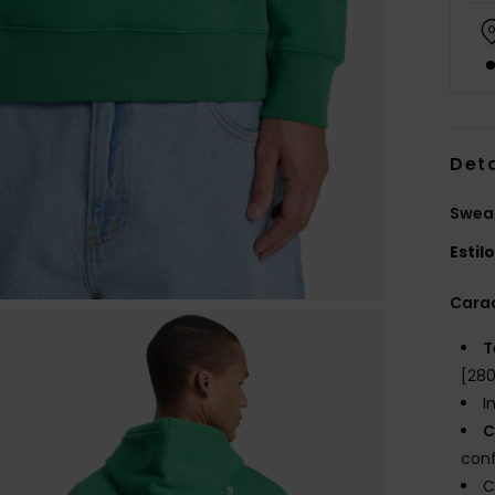
Det
Swea
Estil
Carac
T
[28
I
C
con
C