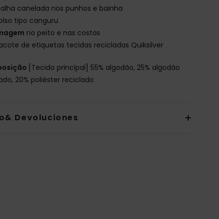
alha canelada nos punhos e bainha
olso tipo canguru
magem
no peito e nas costas
acote de etiquetas tecidas recicladas Quiksilver
osição
[Tecido principal] 55% algodão, 25% algodão
lado, 20% poliéster reciclado
io& Devoluciones