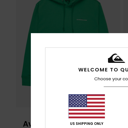
WELCOME TO QU
Choose your co
Avaliações dos clientes
US SHIPPING ONLY