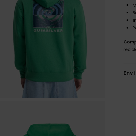
M
B
I
P
Comp
recic
Env