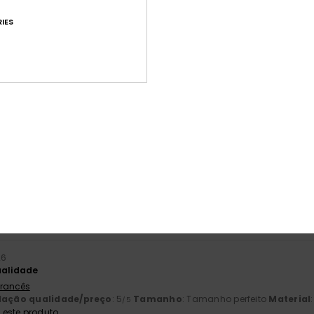
IES
Pontuação média
4.9
/5
baseado em
51 avaliações verificadas
desde Março 2026
84% dos nossos clientes recomendam este produto
ção qualidade/preço
Tamanho
Mat
4.6
4
Muito pequeno
Demasiado grande
26
ualidade
 Francês
lação qualidade/preço
: 5
Tamanho
: Tamanho perfeito
Material
/5
este produto