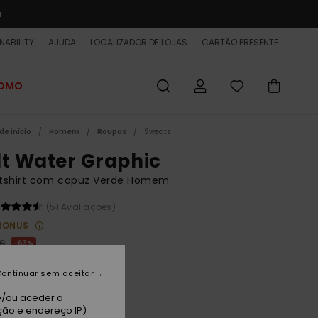
a
NABILITY
AJUDA
LOCALIZADOR DE LOJAS
CARTÃO PRESENTE
ROMO
de início
Homem
Roupas
Sweats
lt Water Graphic
tshirt com capuz Verde Homem
(51 Avaliações)
BONUS
 €
63%
25 €
ontinuar sem aceitar
ET
e/ou aceder a
 PROMO 25% EXTRA
ção e endereço IP)