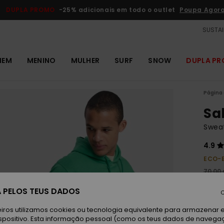
DUPLA PROMO
-25% adicionais em todo o outlet
Poupa Agor
SUSTAI
MEM
MENINO
MULHER
SURF
SNOW
DUPLA P
Página 
Sa
Swea
4.9
ECO-
70,00
26,
 PELOS TEUS DADOS
C
OUTL
iros utilizamos cookies ou tecnologia equivalente para armazenar 
DUPLA
spositivo. Esta informação pessoal (como os teus dados de navega