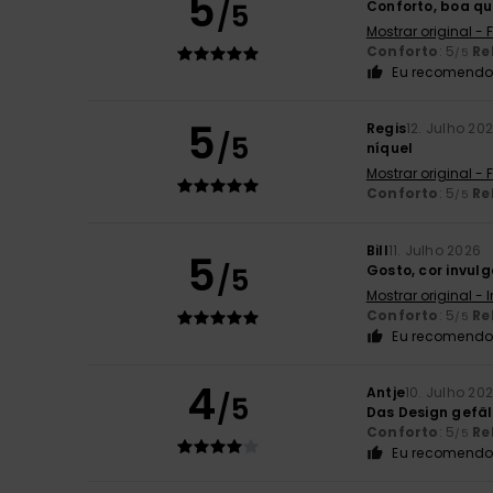
5
/5
Conforto, boa qu
Mostrar original -
Conforto
: 5
Re
/5
Eu recomendo 
5
Regis
12. Julho 20
/5
níquel
Mostrar original -
Conforto
: 5
Re
/5
Bill
11. Julho 2026
5
/5
Gosto, cor invulg
Mostrar original - 
Conforto
: 5
Re
/5
Eu recomendo 
4
Antje
10. Julho 20
/5
Das Design gefäll
Conforto
: 5
Re
/5
Eu recomendo 