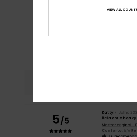
VIEW ALL COUNTR
Conforto
Rela
4.9
Katty
17. Julho 20
5
/5
Bela cor e boa q
Mostrar original -
Conforto
: 5
Re
/5
Eu recomendo 