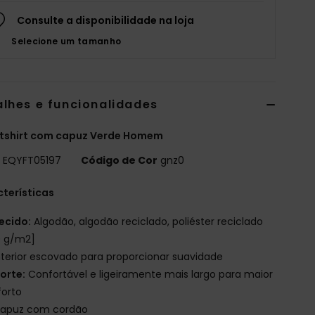
Consulte a disponibilidade na loja
Selecione um tamanho
alhes e funcionalidades
tshirt com capuz Verde Homem
o
EQYFT05197
Código de Cor
gnz0
terísticas
ecido:
Algodão, algodão reciclado, poliéster reciclado
0 g/m2]
nterior escovado para proporcionar suavidade
orte:
Confortável e ligeiramente mais largo para maior
forto
apuz com cordão