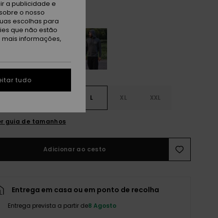
r a publicidade e
sobre o nosso
eprechaun
tuas escolhas para
kies que não estão
a mais informações,
itar tudo
S
S
M
L
XL
XXL
r guia de tamanhos
Adicionar ao cesto
Entrega em casa ou em ponto de recolha
Entrega prevista a partir de
8 Agosto