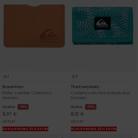
1
7
Brackman
The Everydaily
Porta-cartões Castanho
Carteira com três dobras Azul
Homem
homem
63%
55%
25,00 €
18,00 €
9,37 €
8,10 €
OUTLET
OUTLET
DUPLA PROMO 25% EXTRA
DUPLA PROMO 25% EXTRA