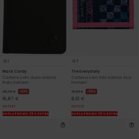
mais
frequentes e o
nosso
formulário de
contacto.
Consultar
as FAQ
1
7
Mack Cardy
The Everydaily
Carteira com duas dobras
Carteira com três dobras Azul
Preto Homem
homem
63%
55%
45,00 €
18,00 €
16,87 €
8,10 €
OUTLET
OUTLET
DUPLA PROMO 25% EXTRA
DUPLA PROMO 25% EXTRA