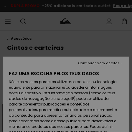
Avançar
para
DUPLA PROMO
-25% adicionais em todo o outlet
Poupa Agor
a
seleção
da
grelha
de
produtos
Acessórios
Acede à tua
HOMEM
Roupas
Roupas
Shop
Surf Shop
Artigos
Outlet
encomenda
Cintos e carteiras
Homem
Neve
Homem
Homem
MENINO
Envio
Acessórios
Acessórios
Artigos
Continuar sem aceitar
recém-
Surf Shop
Outlet
MULHER
chegados
Crianças
Artigos
Criança
FAZ UMA ESCOLHA PELOS TEUS DADOS
Filtrar e Ordenar
11
Resultados
Devoluções
Neve
Nós e os nossos parceiros utilizamos cookies ou tecnologia
Calçado e
Calçado e
Criança
Avançar
Avançar
para
para
equivalente para armazenar e/ou aceder a informações
chinelos
chinelos
SURF
procurar
ordenar
Pagamento
critérios
por
Highlights
Highlights
Outlet
no teu dispositivo. Esta informação pessoal (como os teus
de
Mulher
filtragem
dados de navegação e endereço IP) pode ser utilizada
SNOW
Snow Shop
para te apresentar publicações e conteúdos
Cartão
Surfe/água
Surfe/água
Feminino
personalizados; para medir a publicidade e o desempenho
presente
Snow
Community
do conteúdo; para apresentar anúncios personalizados;
DUPLA
para saber mais sobre o nosso público; para desenvolver e
PROMO
melhorar os produtos dos nossos parceiros. Podes definir
Quiksilver
Snow
Neve
Highlights