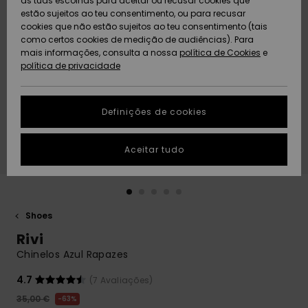
as tuas escolhas para aceitar ou recusar cookies que
Freedom
estão sujeitos ao teu consentimento, ou para recusar
cookies que não estão sujeitos ao teu consentimento (tais
AJUDA
Protecção de
como certos cookies de medição de audiências). Para
Artigos
Artigos
Community
dados
mais informações, consulta a nossa
recém-
recém-
política de Cookies
e
chegados
chegados
política de privacidade
SUSTAINABILITY
Guia de
tamanhos
LOCALIZADOR
Definições de cookies
Coleções
Highlights
DE LOJAS
Inicia uma
Aceitar tudo
CARTÃO
conversa para
PRESENTE
obteres a
resposta mais
rápida à tua
LISTA DE
pergunta.
DESEJO
Shoes
Iniciar uma
Rivi
conversa
Chinelos Azul Rapazes
Encontra
respostas
4.7
(7 Avaliações)
para as
35,00 €
63%
perguntas