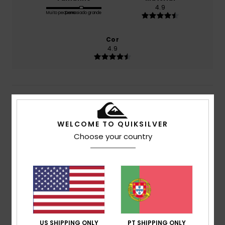
4.9
Muito pequeno
Demasiado grande
Cor
4.9
4
/5
WELCOME TO QUIKSILVER
Choose your country
Lisa
30. Junho 2026
Compra verificada
Design bonito
Mostrar original - Francês
Conforto
: 5
Relação qualidade/preço
: 3
Tamanho
:
/5
/5
Tamanho perfeito
Material
: 5
Cor
: 5
/5
/5
Eu recomendo este produto
US SHIPPING ONLY
PT SHIPPING ONLY