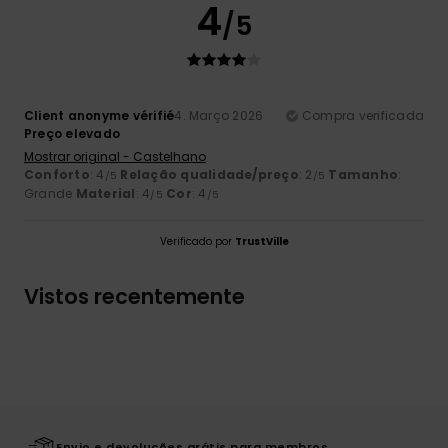
4
/5
Client anonyme vérifié
4. Março 2026
Compra verificada
Preço elevado
Mostrar original - Castelhano
Conforto
: 4
Relação qualidade/preço
: 2
Tamanho
:
/5
/5
Grande
Material
: 4
Cor
: 4
/5
/5
Verificado por
TrustVille
Vistos recentemente
Envio e devoluções grátis para membros