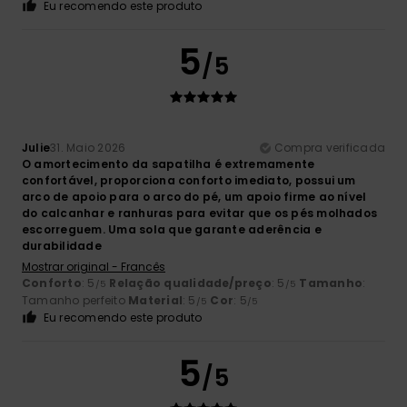
Eu recomendo este produto
5
/5
Julie
31. Maio 2026
Compra verificada
O amortecimento da sapatilha é extremamente
confortável, proporciona conforto imediato, possui um
arco de apoio para o arco do pé, um apoio firme ao nível
do calcanhar e ranhuras para evitar que os pés molhados
escorreguem. Uma sola que garante aderência e
durabilidade
Mostrar original - Francês
Conforto
: 5
Relação qualidade/preço
: 5
Tamanho
:
/5
/5
Tamanho perfeito
Material
: 5
Cor
: 5
/5
/5
Eu recomendo este produto
5
/5