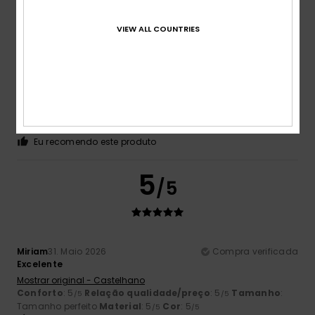
5
/5
VIEW ALL COUNTRIES
Marjorie
26. Junho 2026
Compra verificada
Muito confortável
Mostrar original - Francês
Conforto
: 5
Relação qualidade/preço
: 5
Tamanho
:
/5
/5
Grande
Material
: 5
Cor
: 5
/5
/5
Eu recomendo este produto
5
/5
Miriam
31. Maio 2026
Compra verificada
Excelente
Mostrar original - Castelhano
Conforto
: 5
Relação qualidade/preço
: 5
Tamanho
:
/5
/5
Tamanho perfeito
Material
: 5
Cor
: 5
/5
/5