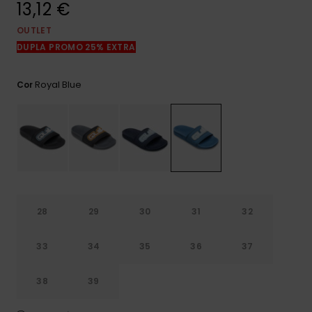
13,12 €
mais
frequentes e o
nosso
OUTLET
formulário de
DUPLA PROMO 25% EXTRA
contacto.
Consultar
Royal Blue
Cor
as FAQ
28
29
30
31
32
33
34
35
36
37
38
39