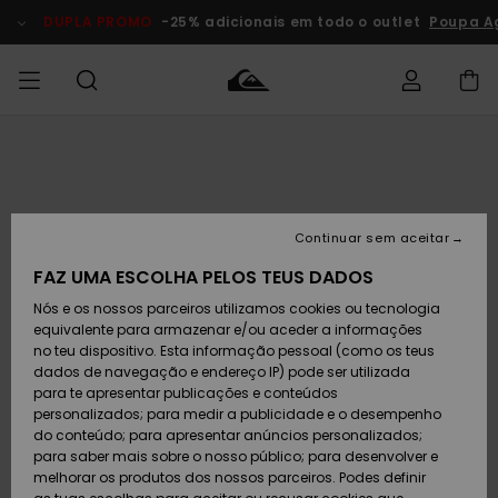
Avançar
para
DUPLA PROMO
-25% adicionais em todo o outlet
Poupa Ag
a
informação
do
produto
Acede à tua
HOMEM
Roupas
Roupas
Shop
Surf Shop
Artigos
Outlet
encomenda
Homem
Neve
Homem
Homem
MENINO
Envio
Acessórios
Acessórios
Artigos
Continuar sem aceitar
recém-
Surf Shop
Outlet
MULHER
chegados
Crianças
Artigos
Criança
FAZ UMA ESCOLHA PELOS TEUS DADOS
Devoluções
Neve
Nós e os nossos parceiros utilizamos cookies ou tecnologia
Calçado e
Calçado e
Criança
equivalente para armazenar e/ou aceder a informações
chinelos
chinelos
SURF
Pagamento
Highlights
Highlights
Outlet
no teu dispositivo. Esta informação pessoal (como os teus
Mulher
dados de navegação e endereço IP) pode ser utilizada
SNOW
Snow Shop
para te apresentar publicações e conteúdos
Cartão
Surfe/água
Surfe/água
Feminino
personalizados; para medir a publicidade e o desempenho
presente
Snow
Community
do conteúdo; para apresentar anúncios personalizados;
DUPLA
para saber mais sobre o nosso público; para desenvolver e
PROMO
melhorar os produtos dos nossos parceiros. Podes definir
Quiksilver
Snow
Neve
Highlights