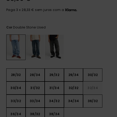
mais
frequentes e o
Paga 3 x 28,33 € sem juros com a
nosso
formulário de
contacto.
Double Stone Used
Cor
Consultar
as FAQ
28/32
28/34
29/32
29/34
30/32
30/34
31/32
31/34
32/32
32/34
33/32
33/34
34/32
34/34
36/32
36/34
38/32
38/34