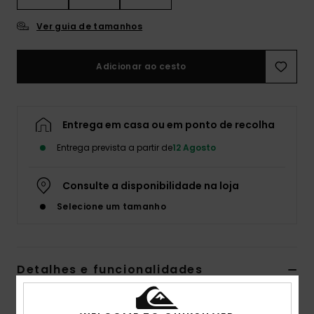
Ver guia de tamanhos
Adicionar ao cesto
Entrega em casa ou em ponto de recolha
Entrega prevista a partir de
12 Agosto
Consulte a disponibilidade na loja
Selecione um tamanho
Detalhes e funcionalidades
Calças de ganga folgadas Azul Homem