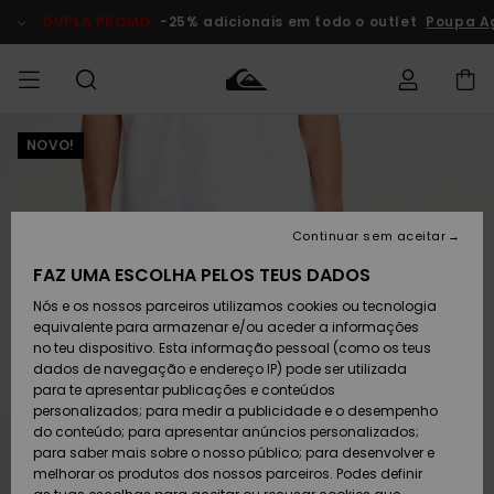
Avançar
para
DUPLA PROMO
-25% adicionais em todo o outlet
Poupa A
a
informação
do
produto
NOVO!
Acede à tua
HOMEM
Roupas
Roupas
Shop
Surf Shop
Artigos
Outlet
encomenda
Homem
Neve
Homem
Homem
MENINO
Envio
Acessórios
Acessórios
Artigos
Continuar sem aceitar
recém-
Surf Shop
Outlet
MULHER
chegados
Crianças
Artigos
Criança
FAZ UMA ESCOLHA PELOS TEUS DADOS
Devoluções
Neve
Nós e os nossos parceiros utilizamos cookies ou tecnologia
Calçado e
Calçado e
Criança
equivalente para armazenar e/ou aceder a informações
chinelos
chinelos
SURF
Pagamento
Highlights
Highlights
Outlet
no teu dispositivo. Esta informação pessoal (como os teus
Mulher
dados de navegação e endereço IP) pode ser utilizada
SNOW
Snow Shop
para te apresentar publicações e conteúdos
Cartão
Surfe/água
Surfe/água
Feminino
personalizados; para medir a publicidade e o desempenho
presente
Snow
Community
do conteúdo; para apresentar anúncios personalizados;
DUPLA
para saber mais sobre o nosso público; para desenvolver e
PROMO
melhorar os produtos dos nossos parceiros. Podes definir
Quiksilver
Snow
Neve
Highlights