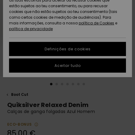
as tuas escolhas para aceitar ou recusar cookies que
Freedom
estão sujeitos ao teu consentimento, ou para recusar
cookies que não estão sujeitos ao teu consentimento (tais
AJUDA
Protecção de
como certos cookies de medição de audiências). Para
Artigos
Artigos
Community
dados
mais informações, consulta a nossa
recém-
recém-
política de Cookies
e
chegados
chegados
política de privacidade
SUSTAINABILITY
Guia de
tamanhos
LOCALIZADOR
Definições de cookies
Coleções
Highlights
DE LOJAS
Inicia uma
Aceitar tudo
CARTÃO
conversa para
PRESENTE
obteres a
resposta mais
rápida à tua
LISTA DE
pergunta.
DESEJO
Boot Cut
Iniciar uma
Quiksilver Relaxed Denim
conversa
Calças de ganga folgadas Azul Homem
Encontra
respostas
ECO-BONUS
para as
85,00 €
perguntas