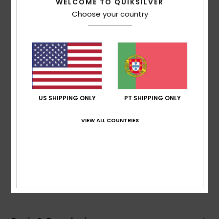
WELCOME TO QUIKSILVER
Estilo
EQYDP03509
Código de Cor
sfgw
Choose your country
Características
Tecido:
100% algodão orgânico denim [15 oz.]
Corte:
caimento folgado com leve afunilamento
nos tornozelos.
Abertura da perna:
25 cm
US SHIPPING ONLY
PT SHIPPING ONLY
Lavagem:
lavagem leve inspirada nos anos 90
Bolsos:
bolsos duplos aplicados na parte de trás
VIEW ALL COUNTRIES
Outros:
cor uniforme
Etiqueta vintage reeditada no bolso traseiro
História denim estampada no interior dos bolsos
Composição
[Tecido principal] 75% algodão, 25%
algodão reciclado