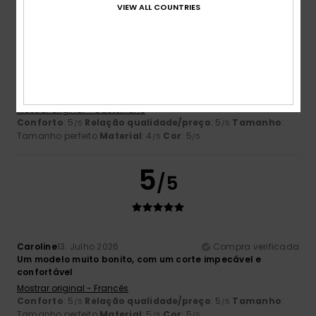
5
VIEW ALL COUNTRIES
/5
Leticia
17. Julho 2026
Compra verificada
Porque estou satisfeita com ele
Mostrar original - Castelhano
Conforto
: 5
Relação qualidade/preço
: 5
Tamanho
:
/5
/5
Tamanho perfeito
Material
: 4
Cor
: 5
/5
/5
5
/5
Caroline
13. Julho 2026
Compra verificada
Um modelo muito bonito, com um corte impecável e
confortável
Mostrar original - Francês
Conforto
: 5
Relação qualidade/preço
: 5
Tamanho
:
/5
/5
Tamanho perfeito
Material
: 5
Cor
: 5
/5
/5