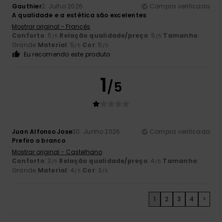
Gauthier
2. Julho 2026
Compra verificada
A qualidade e a estética são excelentes
Mostrar original - Francês
Conforto
: 5
Relação qualidade/preço
: 5
Tamanho
:
/5
/5
Grande
Material
: 5
Cor
: 5
/5
/5
Eu recomendo este produto
1
/5
Juan Alfonso Jose
30. Junho 2026
Compra verificada
Prefiro o branco
Mostrar original - Castelhano
Conforto
: 3
Relação qualidade/preço
: 4
Tamanho
:
/5
/5
Grande
Material
: 4
Cor
: 3
/5
/5
1
2
3
4
>