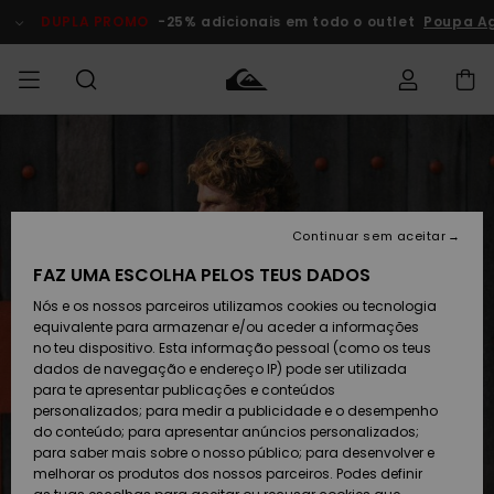
Avançar
para
DUPLA PROMO
-25% adicionais em todo o outlet
Poupa A
a
informação
do
produto
Acede à tua
HOMEM
Roupas
Roupas
Shop
Surf Shop
Artigos
Outlet
encomenda
Homem
Neve
Homem
Homem
MENINO
Envio
Acessórios
Acessórios
Artigos
Continuar sem aceitar
recém-
Surf Shop
Outlet
MULHER
chegados
Crianças
Artigos
Criança
FAZ UMA ESCOLHA PELOS TEUS DADOS
Devoluções
Neve
Nós e os nossos parceiros utilizamos cookies ou tecnologia
Calçado e
Calçado e
Criança
equivalente para armazenar e/ou aceder a informações
chinelos
chinelos
SURF
Pagamento
Highlights
Highlights
Outlet
no teu dispositivo. Esta informação pessoal (como os teus
Mulher
dados de navegação e endereço IP) pode ser utilizada
SNOW
Snow Shop
para te apresentar publicações e conteúdos
Cartão
Surfe/água
Surfe/água
Feminino
personalizados; para medir a publicidade e o desempenho
presente
Snow
Community
do conteúdo; para apresentar anúncios personalizados;
DUPLA
para saber mais sobre o nosso público; para desenvolver e
PROMO
melhorar os produtos dos nossos parceiros. Podes definir
Quiksilver
Snow
Neve
Highlights