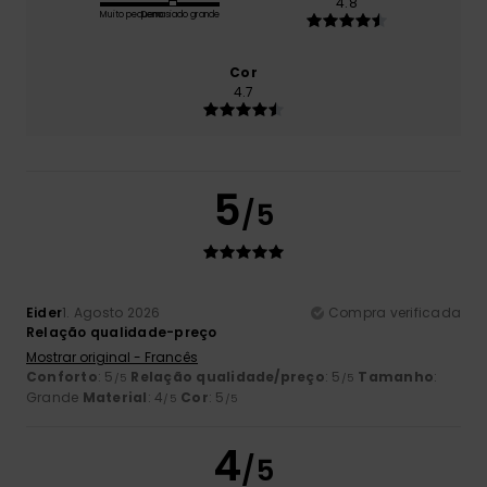
4.8
Muito pequeno
Demasiado grande
Cor
4.7
5
/5
Eider
1. Agosto 2026
Compra verificada
Relação qualidade-preço
Mostrar original - Francês
Conforto
: 5
Relação qualidade/preço
: 5
Tamanho
:
/5
/5
Grande
Material
: 4
Cor
: 5
/5
/5
4
/5