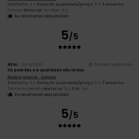
Conforto
: 4
Relação qualidade/preço
: 5
Tamanho
:
/5
/5
Grande
Material
: 4
Cor
: 4
/5
/5
Eu recomendo este produto
5
/5
Nilla
2. Julho 2026
Compra verificada
Os padrões e a qualidade são lindos
Mostrar original - Italiano
Conforto
: 5
Relação qualidade/preço
: 5
Tamanho
:
/5
/5
Tamanho perfeito
Material
: 5
Cor
: 5
/5
/5
Eu recomendo este produto
5
/5