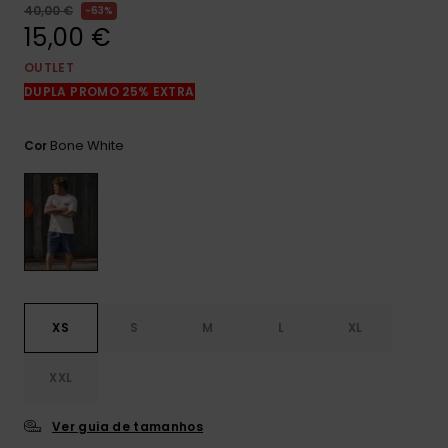
mais
40,00 €
63%
frequentes e o
15,00 €
nosso
formulário de
OUTLET
contacto.
DUPLA PROMO 25% EXTRA
Consultar
as FAQ
Bone White
Cor
XS
S
M
L
XL
XXL
Ver guia de tamanhos