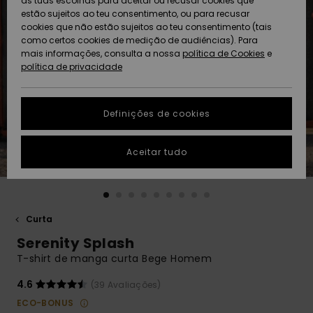
as tuas escolhas para aceitar ou recusar cookies que
Freedom
estão sujeitos ao teu consentimento, ou para recusar
cookies que não estão sujeitos ao teu consentimento (tais
AJUDA
Protecção de
como certos cookies de medição de audiências). Para
Artigos
Artigos
Community
dados
mais informações, consulta a nossa
recém-
recém-
política de Cookies
e
chegados
chegados
política de privacidade
SUSTAINABILITY
Guia de
tamanhos
LOCALIZADOR
Definições de cookies
Coleções
Highlights
DE LOJAS
Inicia uma
Aceitar tudo
CARTÃO
conversa para
PRESENTE
obteres a
resposta mais
rápida à tua
LISTA DE
pergunta.
DESEJO
Curta
Iniciar uma
Serenity Splash
conversa
T-shirt de manga curta Bege Homem
Encontra
respostas
4.6
(39 Avaliações)
para as
ECO-BONUS
perguntas