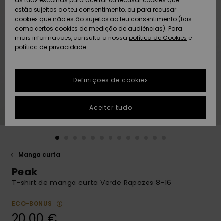
as tuas escolhas para aceitar ou recusar cookies que
Freedom
estão sujeitos ao teu consentimento, ou para recusar
cookies que não estão sujeitos ao teu consentimento (tais
AJUDA
Protecção de
como certos cookies de medição de audiências). Para
Artigos
Artigos
Community
dados
mais informações, consulta a nossa
recém-
recém-
política de Cookies
e
chegados
chegados
política de privacidade
SUSTAINABILITY
Guia de
tamanhos
LOCALIZADOR
Definições de cookies
Coleções
Highlights
DE LOJAS
Inicia uma
Aceitar tudo
CARTÃO
conversa para
PRESENTE
obteres a
resposta mais
rápida à tua
LISTA DE
pergunta.
DESEJO
Manga curta
Iniciar uma
Peak
conversa
T-shirt de manga curta Verde Rapazes 8-16
Encontra
respostas
ECO-BONUS
para as
20,00 €
perguntas