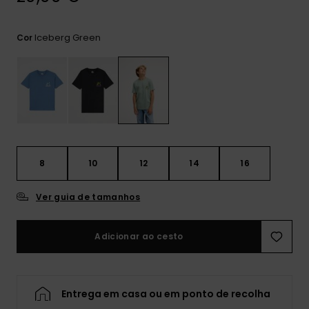
mais
frequentes e o
nosso
Iceberg Green
Cor
formulário de
contacto.
Consultar
as FAQ
8
10
12
14
16
Ver guia de tamanhos
Adicionar ao cesto
Entrega em casa ou em ponto de recolha