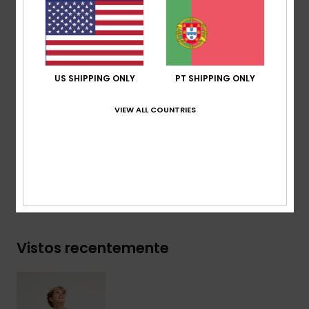
reciclado [160 g/m2]
Corte:
corte Regular
Gola:
gola redonda
Outros:
estampa serigráfica no peito e nas costas.
Etiqueta da marca visual:
etiqueta tecida na
US SHIPPING ONLY
PT SHIPPING ONLY
manga
VIEW ALL COUNTRIES
Composição
[Tecido principal] 70% algodão, 30%
algodão reciclado
Envio& Devoluciones
Vistos recentemente