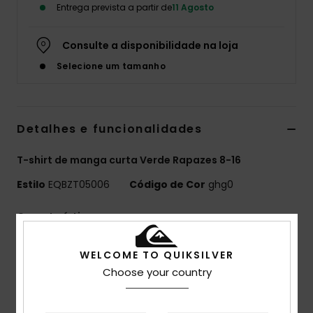
Entrega prevista a partir de
11 Agosto
Consulte a disponibilidade na loja
Selecione um tamanho
Detalhes e funcionalidades
T-shirt de manga curta Verde Rapazes 8-16
Estilo
EQBZT05006
Código de Cor
ghg0
Características
MADE BETTER
WELCOME TO QUIKSILVER
25% algodão reciclado proveniente de resíduos
Choose your country
têxteis
Tecido:
70% algodão, 30% malha de algodão