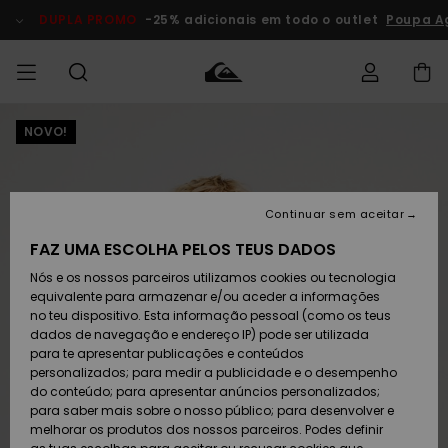
Avançar
para
DUPLA PROMO
-25% adicionais em todo o outlet
Poupa A
a
informação
do
produto
NOVO!
Acede à tua
HOMEM
Roupas
Roupas
Shop
Surf Shop
Artigos
Outlet
encomenda
Homem
Neve
Homem
Homem
MENINO
Envio
Acessórios
Acessórios
Artigos
Continuar sem aceitar
recém-
Surf Shop
Outlet
MULHER
chegados
Crianças
Artigos
Criança
FAZ UMA ESCOLHA PELOS TEUS DADOS
Devoluções
Neve
Nós e os nossos parceiros utilizamos cookies ou tecnologia
Calçado e
Calçado e
Criança
equivalente para armazenar e/ou aceder a informações
chinelos
chinelos
SURF
Pagamento
Highlights
Highlights
Outlet
no teu dispositivo. Esta informação pessoal (como os teus
Mulher
dados de navegação e endereço IP) pode ser utilizada
SNOW
Snow Shop
para te apresentar publicações e conteúdos
Cartão
Surfe/água
Surfe/água
Feminino
personalizados; para medir a publicidade e o desempenho
presente
Snow
Community
do conteúdo; para apresentar anúncios personalizados;
DUPLA
para saber mais sobre o nosso público; para desenvolver e
PROMO
melhorar os produtos dos nossos parceiros. Podes definir
Quiksilver
Snow
Neve
Highlights