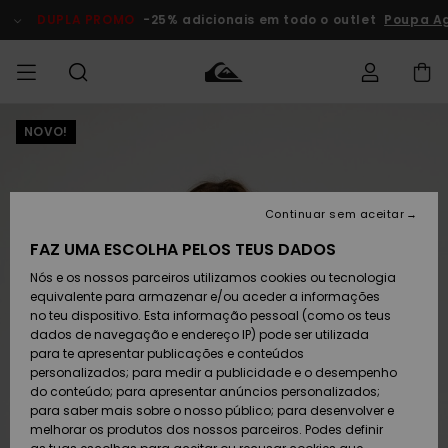
Avançar
para
DUPLA PROMO
-25% adicionais em todo o outlet
Poupa Ag
a
informação
do
produto
NOVO!
Acede à tua
HOMEM
Roupas
Roupas
Shop
Surf Shop
Artigos
Outlet
encomenda
Homem
Neve
Homem
Homem
MENINO
Envio
Acessórios
Acessórios
Artigos
Continuar sem aceitar
recém-
Surf Shop
Outlet
MULHER
chegados
Crianças
Artigos
Criança
FAZ UMA ESCOLHA PELOS TEUS DADOS
Devoluções
Neve
Nós e os nossos parceiros utilizamos cookies ou tecnologia
Calçado e
Calçado e
Criança
equivalente para armazenar e/ou aceder a informações
chinelos
chinelos
SURF
Pagamento
Highlights
Highlights
Outlet
no teu dispositivo. Esta informação pessoal (como os teus
Mulher
dados de navegação e endereço IP) pode ser utilizada
SNOW
Snow Shop
para te apresentar publicações e conteúdos
Cartão
Surfe/água
Surfe/água
Feminino
personalizados; para medir a publicidade e o desempenho
presente
Snow
Community
do conteúdo; para apresentar anúncios personalizados;
DUPLA
para saber mais sobre o nosso público; para desenvolver e
PROMO
melhorar os produtos dos nossos parceiros. Podes definir
Quiksilver
Snow
Neve
Highlights