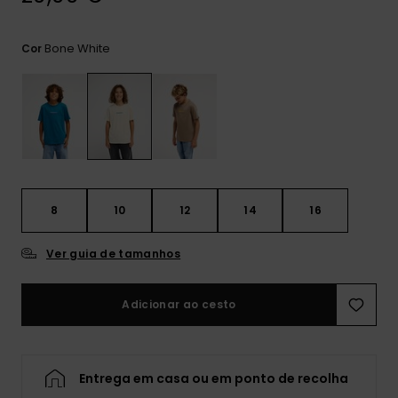
mais
frequentes e o
nosso
Bone White
Cor
formulário de
contacto.
Consultar
as FAQ
8
10
12
14
16
Ver guia de tamanhos
Adicionar ao cesto
Entrega em casa ou em ponto de recolha