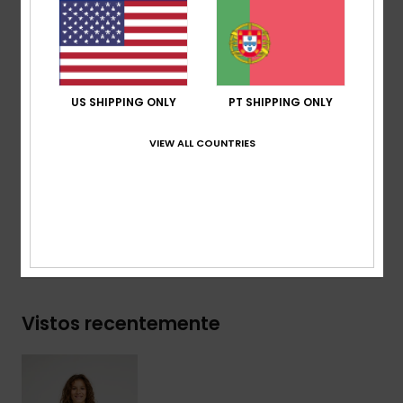
reciclado [160 g/m2]
Corte:
corte Regular
Gola:
gola redonda
Outros:
serigrafia no peito
Etiqueta da marca visual:
etiqueta tecida na
US SHIPPING ONLY
PT SHIPPING ONLY
manga
VIEW ALL COUNTRIES
Composição
[Tecido principal] 70% algodão, 30%
algodão reciclado
Envio& Devoluciones
Vistos recentemente