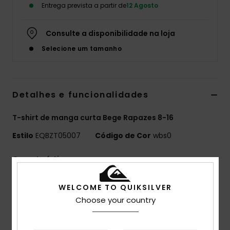
Entrega prevista a partir de
12 Agosto
Consulte a disponibilidade na loja
Selecione um tamanho
Detalhes e funcionalidades
T-shirt de manga curta Bege Rapazes 8-16
Estilo
EQBZT05007
Código de Cor
wbs0
Características
MADE BETTER
WELCOME TO QUIKSILVER
25% algodão reciclado proveniente de resíduos
Choose your country
têxteis
Tecido:
70% algodão, 30% malha de algodão