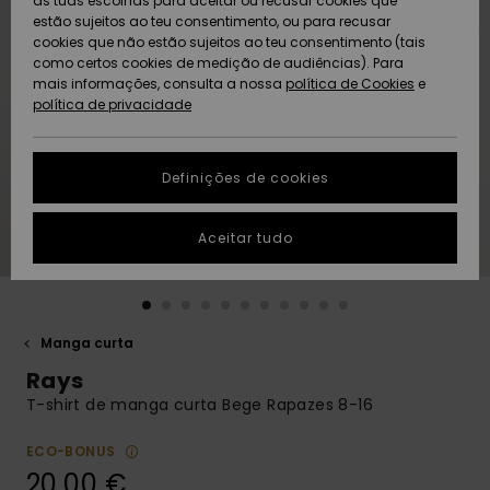
as tuas escolhas para aceitar ou recusar cookies que
Freedom
estão sujeitos ao teu consentimento, ou para recusar
cookies que não estão sujeitos ao teu consentimento (tais
AJUDA
Protecção de
como certos cookies de medição de audiências). Para
Artigos
Artigos
Community
dados
mais informações, consulta a nossa
recém-
recém-
política de Cookies
e
chegados
chegados
política de privacidade
SUSTAINABILITY
Guia de
tamanhos
LOCALIZADOR
Definições de cookies
Coleções
Highlights
DE LOJAS
Inicia uma
Aceitar tudo
CARTÃO
conversa para
PRESENTE
obteres a
resposta mais
rápida à tua
LISTA DE
pergunta.
DESEJO
Manga curta
Iniciar uma
Rays
conversa
T-shirt de manga curta Bege Rapazes 8-16
Encontra
respostas
ECO-BONUS
para as
20,00 €
perguntas