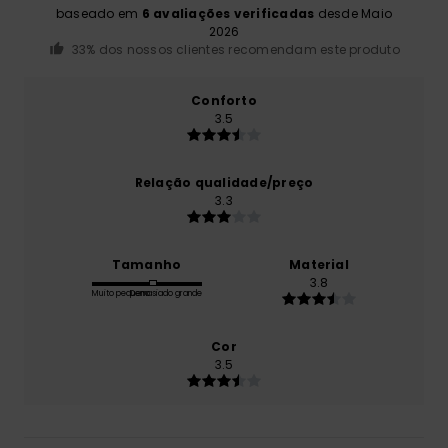
baseado em
6 avaliações verificadas
desde Maio
2026
33% dos nossos clientes recomendam este produto
Conforto
3.5
Relação qualidade/preço
3.3
Tamanho
Material
3.8
Muito pequeno
Demasiado grande
Cor
3.5