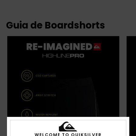
Guia de Boardshorts
WELCOME TO QUIKSILVER