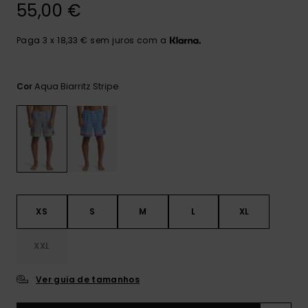
mais
55,00 €
frequentes e o
nosso
Paga 3 x 18,33 € sem juros com a
formulário de
contacto.
Consultar
Aqua Biarritz Stripe
Cor
as FAQ
XS
S
M
L
XL
XXL
Ver guia de tamanhos