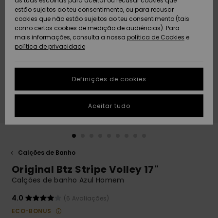
as tuas escolhas para aceitar ou recusar cookies que
Freedom
estão sujeitos ao teu consentimento, ou para recusar
cookies que não estão sujeitos ao teu consentimento (tais
AJUDA
Protecção de
como certos cookies de medição de audiências). Para
Artigos
Artigos
Community
dados
mais informações, consulta a nossa
recém-
recém-
política de Cookies
e
chegados
chegados
política de privacidade
SUSTAINABILITY
Guia de
tamanhos
LOCALIZADOR
Definições de cookies
Coleções
Highlights
DE LOJAS
Inicia uma
Aceitar tudo
CARTÃO
conversa para
PRESENTE
obteres a
resposta mais
rápida à tua
LISTA DE
pergunta.
DESEJO
Calções de Banho
Iniciar uma
Original Btz Stripe Volley 17"
conversa
Calções de banho Azul Homem
Encontra
respostas
4.0
(6 Avaliações)
para as
ECO-BONUS
perguntas