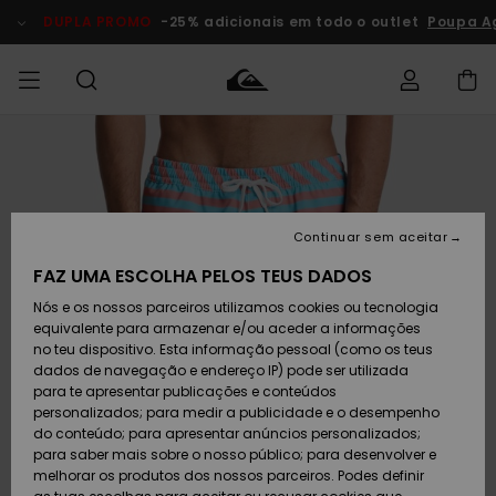
Avançar
para
DUPLA PROMO
-25% adicionais em todo o outlet
Poupa Ago
a
informação
do
produto
Acede à tua
HOMEM
Roupas
Roupas
Shop
Surf Shop
Artigos
Outlet
encomenda
Homem
Neve
Homem
Homem
MENINO
Envio
Acessórios
Acessórios
Artigos
Continuar sem aceitar
recém-
Surf Shop
Outlet
MULHER
chegados
Crianças
Artigos
Criança
FAZ UMA ESCOLHA PELOS TEUS DADOS
Devoluções
Neve
Nós e os nossos parceiros utilizamos cookies ou tecnologia
Calçado e
Calçado e
Criança
equivalente para armazenar e/ou aceder a informações
chinelos
chinelos
SURF
Pagamento
Highlights
Highlights
Outlet
no teu dispositivo. Esta informação pessoal (como os teus
Mulher
dados de navegação e endereço IP) pode ser utilizada
SNOW
Snow Shop
para te apresentar publicações e conteúdos
Cartão
Surfe/água
Surfe/água
Feminino
personalizados; para medir a publicidade e o desempenho
presente
Snow
Community
do conteúdo; para apresentar anúncios personalizados;
DUPLA
para saber mais sobre o nosso público; para desenvolver e
PROMO
melhorar os produtos dos nossos parceiros. Podes definir
Quiksilver
Snow
Neve
Highlights