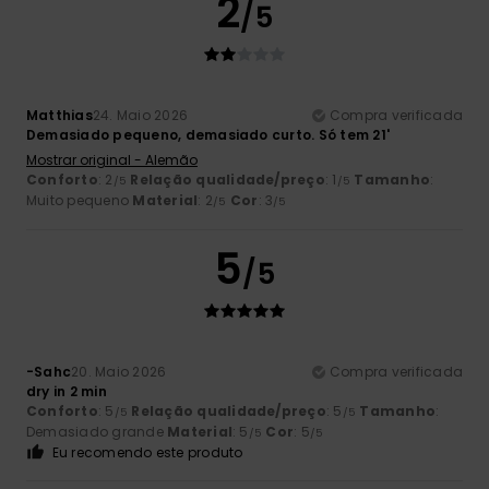
2
/5
Matthias
24. Maio 2026
Compra verificada
Demasiado pequeno, demasiado curto. Só tem 21'
Mostrar original - Alemão
Conforto
: 2
Relação qualidade/preço
: 1
Tamanho
:
/5
/5
Muito pequeno
Material
: 2
Cor
: 3
/5
/5
5
/5
-Sahc
20. Maio 2026
Compra verificada
dry in 2 min
Conforto
: 5
Relação qualidade/preço
: 5
Tamanho
:
/5
/5
Demasiado grande
Material
: 5
Cor
: 5
/5
/5
Eu recomendo este produto