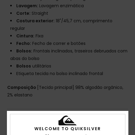
Lavagem:
Lavagem enzimática
Corte:
Straight
Costura exterior:
18"/45,7 cm, comprimento
regular
Cintura:
Fixa
Fecho:
Fecho de correr e botões
Bolsos:
Frontais inclinados, traseiros debruados com
abas do bolso
Bolsos
utilitários
Etiqueta tecida no bolso inclinado frontal
Composição
[Tecido principal] 98% algodão orgânico,
2% elastano
Envio& Devoluciones
WELCOME TO QUIKSILVER