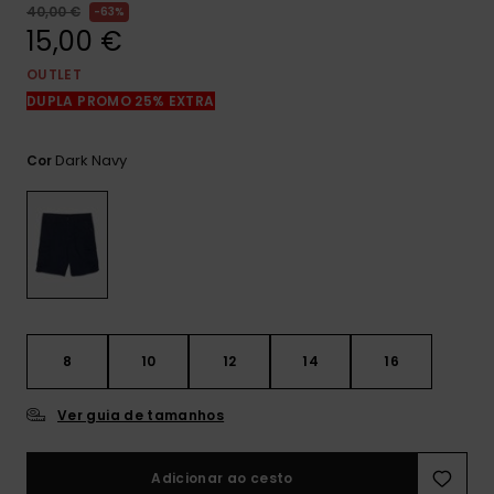
mais
40,00 €
63%
frequentes e o
15,00 €
nosso
formulário de
OUTLET
contacto.
DUPLA PROMO 25% EXTRA
Consultar
as FAQ
Dark Navy
Cor
8
10
12
14
16
Ver guia de tamanhos
Adicionar ao cesto