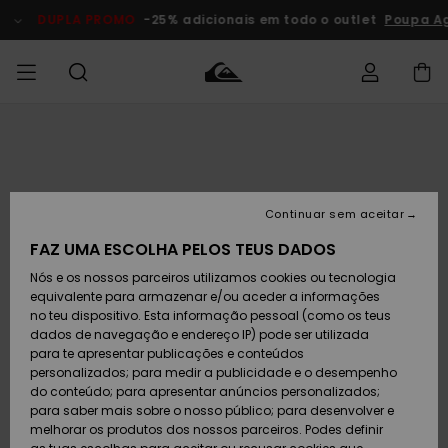
Avançar
para
DUPLA PROMO
-25% adicionais em todo o outlet
Poupa Ag
a
informação
do
produto
Acede à tua
HOMEM
Roupas
Roupas
Shop
Surf Shop
Artigos
Outlet
encomenda
Homem
Neve
Homem
Homem
MENINO
Envio
Acessórios
Acessórios
Artigos
Continuar sem aceitar
recém-
Surf Shop
Outlet
MULHER
chegados
Crianças
Artigos
Criança
FAZ UMA ESCOLHA PELOS TEUS DADOS
Devoluções
Neve
Nós e os nossos parceiros utilizamos cookies ou tecnologia
Calçado e
Calçado e
Criança
equivalente para armazenar e/ou aceder a informações
chinelos
chinelos
SURF
Pagamento
Highlights
Highlights
Outlet
no teu dispositivo. Esta informação pessoal (como os teus
Mulher
dados de navegação e endereço IP) pode ser utilizada
SNOW
Snow Shop
para te apresentar publicações e conteúdos
Cartão
Surfe/água
Surfe/água
Feminino
personalizados; para medir a publicidade e o desempenho
presente
Snow
Community
do conteúdo; para apresentar anúncios personalizados;
DUPLA
para saber mais sobre o nosso público; para desenvolver e
PROMO
melhorar os produtos dos nossos parceiros. Podes definir
Quiksilver
Snow
Neve
Highlights