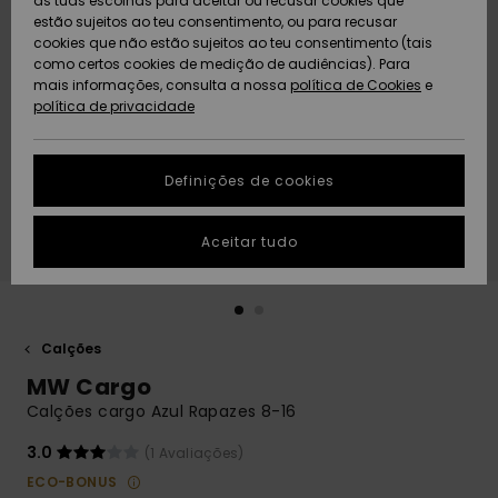
as tuas escolhas para aceitar ou recusar cookies que
Freedom
estão sujeitos ao teu consentimento, ou para recusar
cookies que não estão sujeitos ao teu consentimento (tais
AJUDA
Protecção de
como certos cookies de medição de audiências). Para
Artigos
Artigos
Community
dados
mais informações, consulta a nossa
recém-
recém-
política de Cookies
e
chegados
chegados
política de privacidade
SUSTAINABILITY
Guia de
tamanhos
LOCALIZADOR
Definições de cookies
Coleções
Highlights
DE LOJAS
Inicia uma
Aceitar tudo
CARTÃO
conversa para
PRESENTE
obteres a
resposta mais
rápida à tua
LISTA DE
pergunta.
DESEJO
Calções
Iniciar uma
MW Cargo
conversa
Calções cargo Azul Rapazes 8-16
Encontra
respostas
3.0
(1 Avaliações)
para as
ECO-BONUS
perguntas