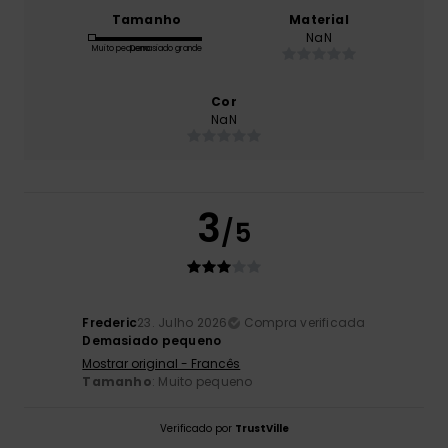
Tamanho
Material
NaN
Muito pequeno
Demasiado grande
Cor
NaN
3
/5
Frederic
23. Julho 2026
Compra verificada
Demasiado pequeno
Mostrar original - Francês
Tamanho
: Muito pequeno
Verificado por
TrustVille