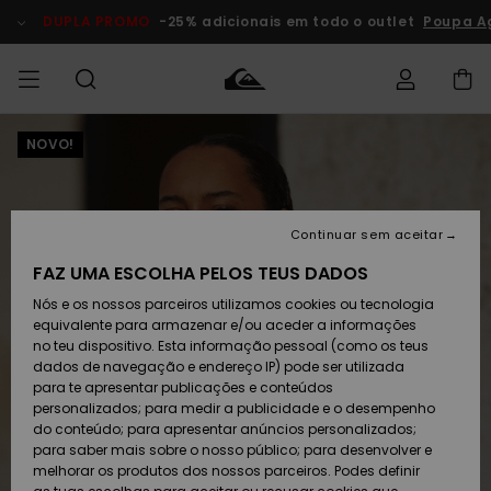
Avançar
para
DUPLA PROMO
-25% adicionais em todo o outlet
Poupa A
a
informação
do
produto
NOVO!
Acede à tua
HOMEM
Roupas
Roupas
Shop
Surf Shop
Artigos
Outlet
encomenda
Homem
Neve
Homem
Homem
MENINO
Envio
Acessórios
Acessórios
Artigos
Continuar sem aceitar
recém-
Surf Shop
Outlet
MULHER
chegados
Crianças
Artigos
Criança
FAZ UMA ESCOLHA PELOS TEUS DADOS
Devoluções
Neve
Nós e os nossos parceiros utilizamos cookies ou tecnologia
Calçado e
Calçado e
Criança
equivalente para armazenar e/ou aceder a informações
chinelos
chinelos
SURF
Pagamento
Highlights
Highlights
Outlet
no teu dispositivo. Esta informação pessoal (como os teus
Mulher
dados de navegação e endereço IP) pode ser utilizada
SNOW
Snow Shop
para te apresentar publicações e conteúdos
Cartão
Surfe/água
Surfe/água
Feminino
personalizados; para medir a publicidade e o desempenho
presente
Snow
Community
do conteúdo; para apresentar anúncios personalizados;
DUPLA
para saber mais sobre o nosso público; para desenvolver e
PROMO
melhorar os produtos dos nossos parceiros. Podes definir
Quiksilver
Snow
Neve
Highlights