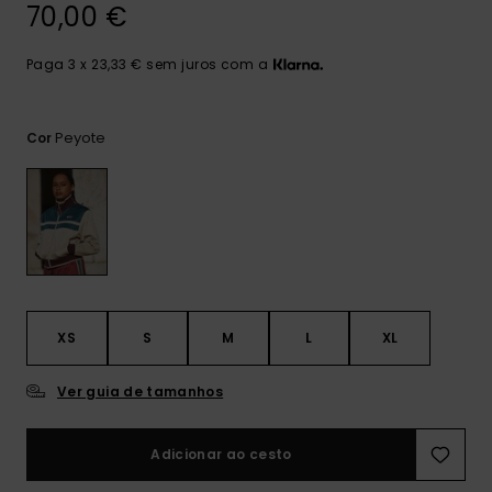
mais
70,00 €
frequentes e o
nosso
Paga 3 x 23,33 € sem juros com a
formulário de
contacto.
Consultar
Peyote
Cor
as FAQ
XS
S
M
L
XL
Ver guia de tamanhos
Adicionar ao cesto