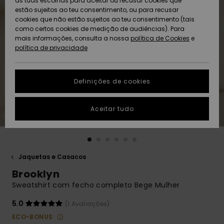
as tuas escolhas para aceitar ou recusar cookies que
Freedom
estão sujeitos ao teu consentimento, ou para recusar
cookies que não estão sujeitos ao teu consentimento (tais
AJUDA
Protecção de
como certos cookies de medição de audiências). Para
Artigos
Artigos
Community
dados
mais informações, consulta a nossa
recém-
recém-
política de Cookies
e
chegados
chegados
política de privacidade
SUSTAINABILITY
Guia de
tamanhos
LOCALIZADOR
Definições de cookies
Coleções
Highlights
DE LOJAS
Inicia uma
Aceitar tudo
CARTÃO
conversa para
PRESENTE
obteres a
resposta mais
rápida à tua
LISTA DE
pergunta.
DESEJO
Jaquetas e Casacos
Iniciar uma
Brooklyn
conversa
Sweatshirt com fecho completo Bege Mulher
Encontra
respostas
5.0
(1 Avaliações)
para as
ECO-BONUS
perguntas