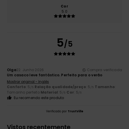
Cor
5.0
5
/5
Olga
22. Junho 2026
Compra verificada
Um casaco leve fantástico. Perfeito para o verão
Mostrar original - Inglês
Conforto
: 5
Relação qualidade/preço
: 5
Tamanho
:
/5
/5
Tamanho perfeito
Material
: 5
Cor
: 5
/5
/5
Eu recomendo este produto
Verificado por
TrustVille
Vistos recentemente