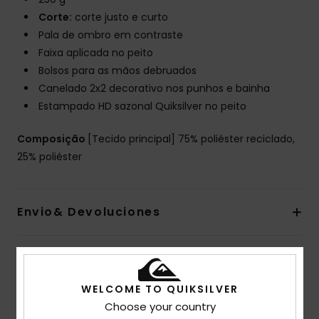
Corte:
corte justo e curto
Pala de ombro em contraste
Faixa aplicada no peito
Bolsos para as mãos debruados
Canelado 2x2 decorativo nos punhos e bainha
Estampado HD sazonal Quiksilver no peito
Composição
[Tecido principal] 75% poliéster reciclado,
25% poliéster
Envio& Devoluciones
Avaliações dos clientes
WELCOME TO QUIKSILVER
Choose your country