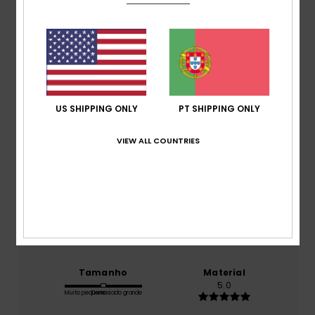
Pontuação média
5.0
/5
baseado em
1 avaliações verificadas
desde Junho
2026
US SHIPPING ONLY
PT SHIPPING ONLY
100% dos nossos clientes recomendam este
produto
VIEW ALL COUNTRIES
Conforto
5.0
Relação qualidade/preço
5.0
Tamanho
Material
5.0
Muito pequeno
Demasiado grande