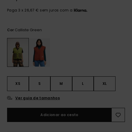
mais
frequentes e o
Paga 3 x 26,67 € sem juros com a
nosso
formulário de
contacto.
Calliste Green
Cor
Consultar
as FAQ
XS
S
M
L
XL
Ver guia de tamanhos
Adicionar ao cesto