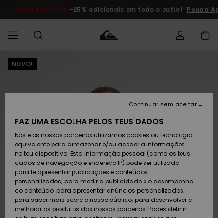
Avançar
para
DUPLA PROMO
-25% adicionais em todo o outlet
Poupa Ag
a
informação
do
produto
NOVO!
Acede à tua
HOMEM
Roupas
Roupas
Shop
Surf Shop
Artigos
Outlet
encomenda
Homem
Neve
Homem
Homem
MENINO
Envio
Acessórios
Acessórios
Artigos
Continuar sem aceitar
recém-
Surf Shop
Outlet
MULHER
chegados
Crianças
Artigos
Criança
FAZ UMA ESCOLHA PELOS TEUS DADOS
Devoluções
Neve
Nós e os nossos parceiros utilizamos cookies ou tecnologia
Calçado e
Calçado e
Criança
equivalente para armazenar e/ou aceder a informações
chinelos
chinelos
SURF
Pagamento
Highlights
Highlights
Outlet
no teu dispositivo. Esta informação pessoal (como os teus
Mulher
dados de navegação e endereço IP) pode ser utilizada
SNOW
Snow Shop
para te apresentar publicações e conteúdos
Cartão
Surfe/água
Surfe/água
Feminino
personalizados; para medir a publicidade e o desempenho
presente
Snow
Community
do conteúdo; para apresentar anúncios personalizados;
DUPLA
para saber mais sobre o nosso público; para desenvolver e
PROMO
melhorar os produtos dos nossos parceiros. Podes definir
Quiksilver
Snow
Neve
Highlights