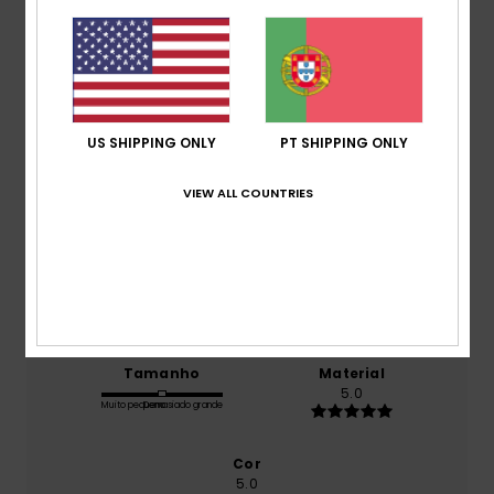
/5
baseado em
1 avaliações verificadas
desde
Dezembro 2025
100% dos nossos clientes recomendam este
produto
US SHIPPING ONLY
PT SHIPPING ONLY
Conforto
VIEW ALL COUNTRIES
5.0
Relação qualidade/preço
5.0
Tamanho
Material
5.0
Muito pequeno
Demasiado grande
Cor
5.0