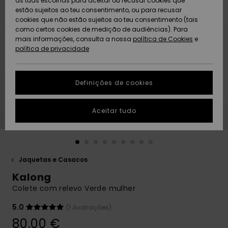
as tuas escolhas para aceitar ou recusar cookies que
Freedom
estão sujeitos ao teu consentimento, ou para recusar
cookies que não estão sujeitos ao teu consentimento (tais
AJUDA
Protecção de
como certos cookies de medição de audiências). Para
Artigos
Artigos
Community
dados
mais informações, consulta a nossa
recém-
recém-
política de Cookies
e
chegados
chegados
política de privacidade
SUSTAINABILITY
Guia de
tamanhos
LOCALIZADOR
Definições de cookies
Coleções
Highlights
DE LOJAS
Inicia uma
Aceitar tudo
CARTÃO
conversa para
PRESENTE
obteres a
resposta mais
rápida à tua
LISTA DE
pergunta.
DESEJO
Jaquetas e Casacos
Iniciar uma
Kalong
conversa
Colete com relevo Verde mulher
Encontra
respostas
5.0
(1 Avaliações)
para as
80,00 €
perguntas