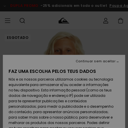
Avançar
para
DUPLA PROMO
-25% adicionais em todo o outlet
Poupa A
a
informação
do
produto
ESGOTADO
Acede à tua
HOMEM
Roupas
Roupas
Shop
Surf Shop
Artigos
Outlet
encomenda
Homem
Neve
Homem
Homem
MENINO
Envio
Acessórios
Acessórios
Artigos
Continuar sem aceitar
recém-
Surf Shop
Outlet
MULHER
chegados
Crianças
Artigos
Criança
FAZ UMA ESCOLHA PELOS TEUS DADOS
Devoluções
Neve
Nós e os nossos parceiros utilizamos cookies ou tecnologia
Calçado e
Calçado e
Criança
equivalente para armazenar e/ou aceder a informações
chinelos
chinelos
SURF
Pagamento
Highlights
Highlights
Outlet
no teu dispositivo. Esta informação pessoal (como os teus
Mulher
dados de navegação e endereço IP) pode ser utilizada
SNOW
Snow Shop
para te apresentar publicações e conteúdos
Cartão
Surfe/água
Surfe/água
Feminino
personalizados; para medir a publicidade e o desempenho
presente
Snow
Community
do conteúdo; para apresentar anúncios personalizados;
DUPLA
para saber mais sobre o nosso público; para desenvolver e
PROMO
melhorar os produtos dos nossos parceiros. Podes definir
Quiksilver
Snow
Neve
Highlights