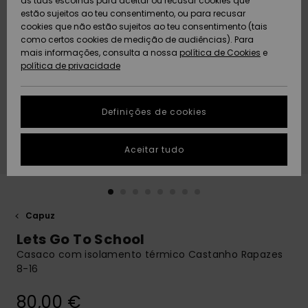
as tuas escolhas para aceitar ou recusar cookies que
Freedom
estão sujeitos ao teu consentimento, ou para recusar
cookies que não estão sujeitos ao teu consentimento (tais
AJUDA
Protecção de
como certos cookies de medição de audiências). Para
Artigos
Artigos
Community
dados
mais informações, consulta a nossa
recém-
recém-
política de Cookies
e
chegados
chegados
política de privacidade
SUSTAINABILITY
Guia de
tamanhos
LOCALIZADOR
Definições de cookies
Coleções
Highlights
DE LOJAS
Inicia uma
Aceitar tudo
CARTÃO
conversa para
PRESENTE
obteres a
resposta mais
rápida à tua
LISTA DE
pergunta.
DESEJO
Capuz
Iniciar uma
Lets Go To School
conversa
Casaco com isolamento térmico Castanho Rapazes
Encontra
8-16
respostas
para as
80,00 €
perguntas