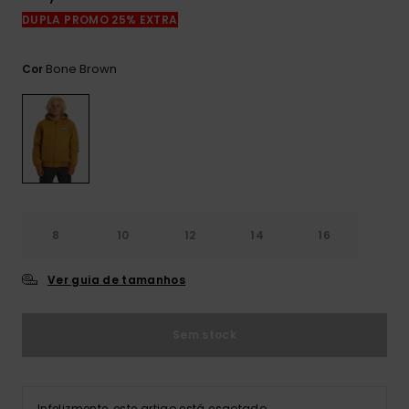
mais
DUPLA PROMO 25% EXTRA
frequentes e o
nosso
formulário de
Bone Brown
Cor
contacto.
Consultar
as FAQ
8
10
12
14
16
Ver guia de tamanhos
Sem stock
Infelizmente, este artigo está esgotado.