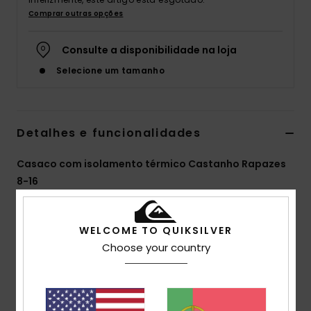
Comprar outras opções
Consulte a disponibilidade na loja
Selecione um tamanho
Detalhes e funcionalidades
Casaco com isolamento térmico Castanho Rapazes
8-16
Estilo
EQBJK03317
Código de Cor
cmt0
WELCOME TO QUIKSILVER
Características
Choose your country
Coleção:
Coleção Youth
Vantagens:
Tecnologia WarmFlight® para retenção
de calor com elevada respirabilidade