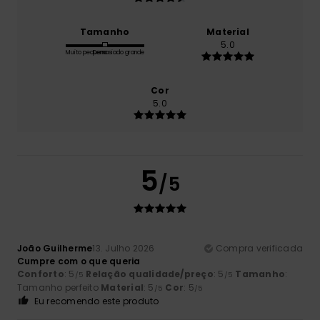
Tamanho
Material
5.0
Muito pequeno
Demasiado grande
Cor
5.0
5
/5
João Guilherme
13. Julho 2026
Compra verificada
Cumpre com o que queria
Conforto
: 5
Relação qualidade/preço
: 5
Tamanho
:
/5
/5
Tamanho perfeito
Material
: 5
Cor
: 5
/5
/5
Eu recomendo este produto