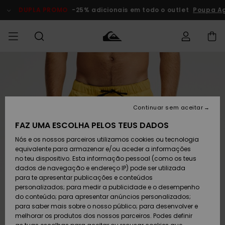
Avançar
para
DUPLA PROMO
-25% adicionais em todo o outlet
Poupa Ag
a
informação
do
produto
Acede à tua
HOMEM
Roupas
Roupas
Shop
Surf Shop
Artigos
Outlet
encomenda
Homem
Neve
Homem
Homem
MENINO
Envio
Acessórios
Acessórios
Artigos
Continuar sem aceitar
recém-
Surf Shop
Outlet
MULHER
chegados
Crianças
Artigos
Criança
FAZ UMA ESCOLHA PELOS TEUS DADOS
Devoluções
Neve
Nós e os nossos parceiros utilizamos cookies ou tecnologia
Calçado e
Calçado e
Criança
equivalente para armazenar e/ou aceder a informações
chinelos
chinelos
SURF
Pagamento
Highlights
Highlights
Outlet
no teu dispositivo. Esta informação pessoal (como os teus
Mulher
dados de navegação e endereço IP) pode ser utilizada
SNOW
Snow Shop
para te apresentar publicações e conteúdos
Cartão
Surfe/água
Surfe/água
Feminino
personalizados; para medir a publicidade e o desempenho
presente
Snow
Community
do conteúdo; para apresentar anúncios personalizados;
DUPLA
para saber mais sobre o nosso público; para desenvolver e
PROMO
melhorar os produtos dos nossos parceiros. Podes definir
Quiksilver
Snow
Neve
Highlights