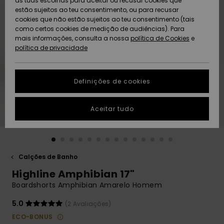
as tuas escolhas para aceitar ou recusar cookies que
Freedom
estão sujeitos ao teu consentimento, ou para recusar
cookies que não estão sujeitos ao teu consentimento (tais
AJUDA
Protecção de
como certos cookies de medição de audiências). Para
Artigos
Artigos
Community
dados
mais informações, consulta a nossa
recém-
recém-
política de Cookies
e
chegados
chegados
política de privacidade
SUSTAINABILITY
Guia de
tamanhos
LOCALIZADOR
Definições de cookies
Coleções
Highlights
DE LOJAS
Inicia uma
Aceitar tudo
CARTÃO
conversa para
PRESENTE
obteres a
resposta mais
rápida à tua
LISTA DE
pergunta.
DESEJO
Calções de Banho
Iniciar uma
Highline Amphibian 17"
conversa
Boardshorts Amphibian Amarelo Homem
Encontra
respostas
5.0
(2 Avaliações)
para as
ECO-BONUS
perguntas