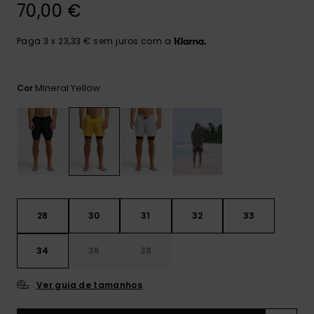
mais
70,00 €
frequentes e o
nosso
Paga 3 x 23,33 € sem juros com a
formulário de
contacto.
Consultar
Mineral Yellow
Cor
as FAQ
28
30
31
32
33
34
36
38
Ver guia de tamanhos