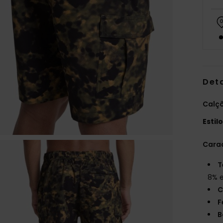
Det
Calç
Estil
Carac
T
8% 
C
F
B