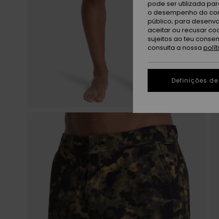
pode ser utilizada pa
o desempenho do cont
público; para desenvo
aceitar ou recusar co
sujeitos ao teu conse
consulta a nossa
polí
Definições de