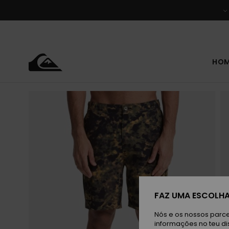
Avançar
para
a
informação
do
produto
HO
FAZ UMA ESCOLHA
Nós e os nossos parce
informações no teu di