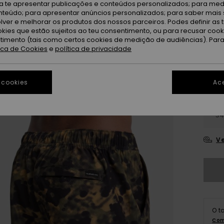
ra te apresentar publicações e conteúdos personalizados; para medi
Gr
Cor
eúdo; para apresentar anúncios personalizados; para saber mais 
lver e melhorar os produtos dos nossos parceiros. Podes definir as 
okies que estão sujeitos ao teu consentimento, ou para recusar coo
ntimento (tais como certos cookies de medição de audiências). Par
tica de Cookies
e
política de privacidade
 cookies
Ace
28
3
Ve
O t
Com