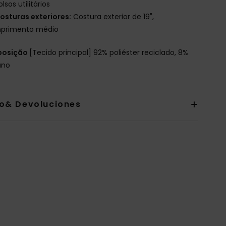
olsos utilitários
osturas exteriores:
Costura exterior de 19",
primento médio
osição
[Tecido principal] 92% poliéster reciclado, 8%
ano
io& Devoluciones