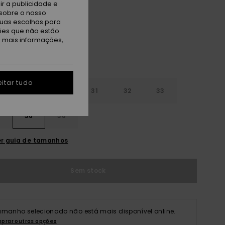
r a publicidade e
ape Leaf Light Reflection
sobre o nosso
tuas escolhas para
kies que não estão
a mais informações,
itar tudo
29
30
31
32
33
4
36
38
r guia de tamanhos
Sem stock
amanho selecionado não está mais disponível online.
prar outras opções