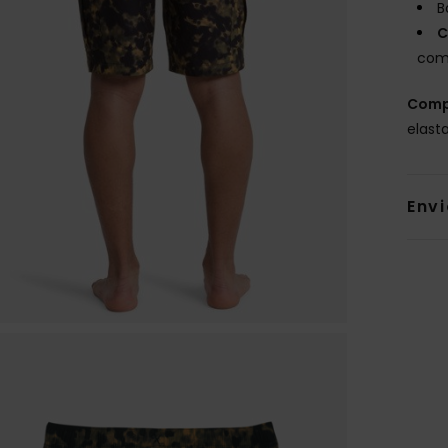
B
C
com
Comp
elast
Env