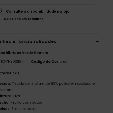
Consulte a disponibilidade na loja
Selecione um tamanho
alhes e funcionalidades
ões híbridos Verde Homem
o
EQYHY03884
Código de Cor
cre6
terísticas
ecido:
Tecido de mistura de 92% poliéster reciclado e
elastano
intura:
Fixa
echo:
Fecho com botão
olsos:
Bolsos laterais