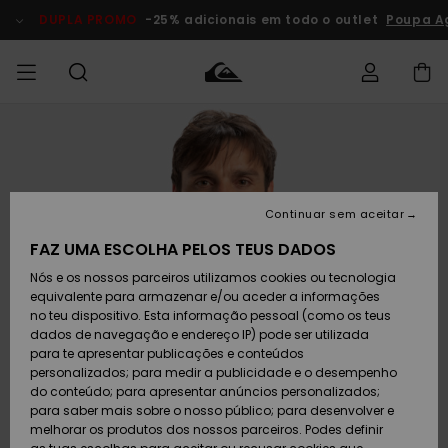
Avançar
para
DUPLA PROMO
-25% adicionais em todo o outlet
Poupa A
a
informação
do
produto
Acede à tua
HOMEM
Roupas
Roupas
Shop
Surf Shop
Artigos
Outlet
encomenda
Homem
Neve
Homem
Homem
MENINO
Envio
Acessórios
Acessórios
Artigos
Continuar sem aceitar
recém-
Surf Shop
Outlet
MULHER
chegados
Crianças
Artigos
Criança
FAZ UMA ESCOLHA PELOS TEUS DADOS
Devoluções
Neve
Nós e os nossos parceiros utilizamos cookies ou tecnologia
Calçado e
Calçado e
Criança
equivalente para armazenar e/ou aceder a informações
chinelos
chinelos
SURF
Pagamento
Highlights
Highlights
Outlet
no teu dispositivo. Esta informação pessoal (como os teus
Mulher
dados de navegação e endereço IP) pode ser utilizada
SNOW
Snow Shop
para te apresentar publicações e conteúdos
Cartão
Surfe/água
Surfe/água
Feminino
personalizados; para medir a publicidade e o desempenho
presente
Snow
Community
do conteúdo; para apresentar anúncios personalizados;
DUPLA
para saber mais sobre o nosso público; para desenvolver e
PROMO
melhorar os produtos dos nossos parceiros. Podes definir
Quiksilver
Snow
Neve
Highlights