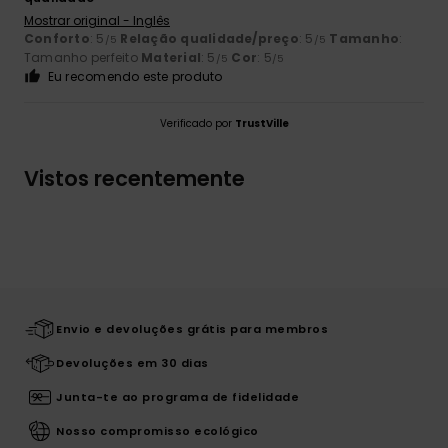
Mostrar original - Inglês
Conforto
: 5
Relação qualidade/preço
: 5
Tamanho
:
/5
/5
Tamanho perfeito
Material
: 5
Cor
: 5
/5
/5
Eu recomendo este produto
Verificado por
TrustVille
Vistos recentemente
Envio e devoluções grátis para membros
Devoluções em 30 dias
Junta-te ao programa de fidelidade
Nosso compromisso ecológico