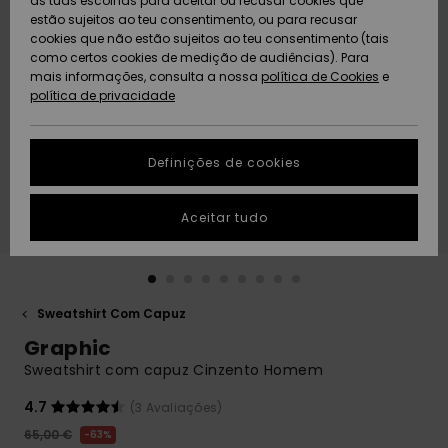
as tuas escolhas para aceitar ou recusar cookies que
Freedom
estão sujeitos ao teu consentimento, ou para recusar
cookies que não estão sujeitos ao teu consentimento (tais
AJUDA
Protecção de
como certos cookies de medição de audiências). Para
Artigos
Artigos
Community
dados
mais informações, consulta a nossa
recém-
recém-
política de Cookies
e
chegados
chegados
política de privacidade
SUSTAINABILITY
Guia de
tamanhos
LOCALIZADOR
Definições de cookies
Coleções
Highlights
DE LOJAS
Inicia uma
Aceitar tudo
CARTÃO
conversa para
PRESENTE
obteres a
resposta mais
rápida à tua
LISTA DE
pergunta.
DESEJO
Sweatshirt Com Capuz
Iniciar uma
Graphic
conversa
Sweatshirt com capuz Cinzento Homem
Encontra
respostas
4.7
(3 Avaliações)
para as
65,00 €
63%
perguntas