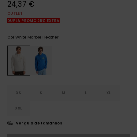
24,37 €
mais
frequentes e o
nosso
OUTLET
formulário de
DUPLA PROMO 25% EXTRA
contacto.
Consultar
White Marble Heather
Cor
as FAQ
XS
S
M
L
XL
XXL
Ver guia de tamanhos