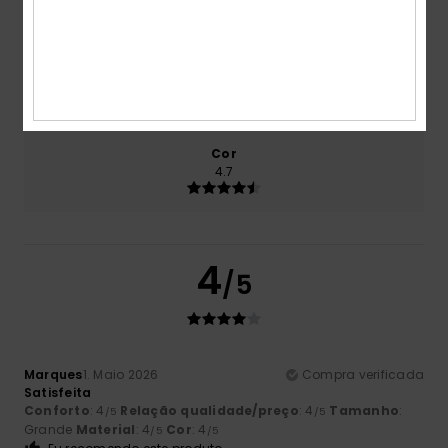
4.7
Tamanho
Material
4.7
Muito pequeno
Demasiado grande
Cor
4.7
4
/5
Marques
1. Maio 2026
Compra verificada
Satisfeita
Conforto
: 4
Relação qualidade/preço
: 4
Tamanho
:
/5
/5
Grande
Material
: 4
Cor
: 4
/5
/5