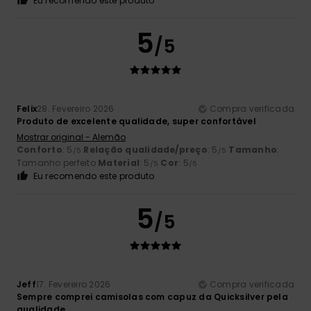
Eu recomendo este produto
5
/5
Felix
28. Fevereiro 2026
Compra verificada
Produto de excelente qualidade, super confortável
Mostrar original - Alemão
Conforto
: 5
Relação qualidade/preço
: 5
Tamanho
:
/5
/5
Tamanho perfeito
Material
: 5
Cor
: 5
/5
/5
Eu recomendo este produto
5
/5
Jeff
17. Fevereiro 2026
Compra verificada
Sempre comprei camisolas com capuz da Quicksilver pela
qualidade