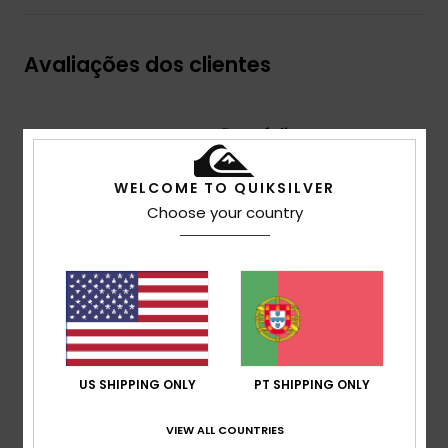
Avaliações dos clientes
Pontuação média
4.7
WELCOME TO QUIKSILVER
/5
Choose your country
baseado em
3 avaliações verificadas
desde
Fevereiro 2026
100% dos nossos clientes recomendam este
produto
Conforto
4.7
US SHIPPING ONLY
PT SHIPPING ONLY
VIEW ALL COUNTRIES
Relação qualidade/preço