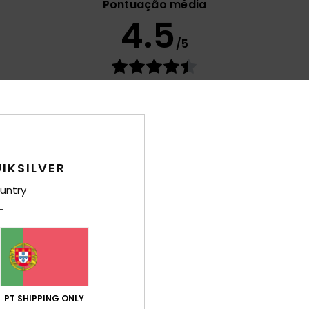
Pontuação média
4.5
/5
baseado em
41 avaliações verificadas
desde Setembro 2025
68% dos nossos clientes recomendam este produto
ção qualidade/preço
Tamanho
Mat
4.4
4
Muito pequeno
Demasiado grande
IKSILVER
untry
to
Italiano
lação qualidade/preço
: 5
Tamanho
: Tamanho perfeito
Material
/5
este produto
PT SHIPPING ONLY
26