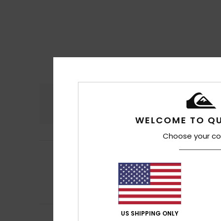
Conforto
Rela
4.4
WELCOME TO QU
Choose your co
Lisa
10. Julho 2026
5
/5
Excelente produ
Mostrar original - 
Conforto
: 5
Re
/5
Eu recomendo 
US SHIPPING ONLY
Arndt
5. Julho 20