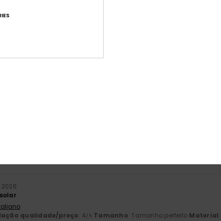
eita para as costas durante banhos de mar prolongados, cor bonit
IES
 Alemão
lação qualidade/preço
: 5
Tamanho
: Tamanho perfeito
Material
/5
este produto
26
o que eu queria em termos de corte, tecido, cor…
 Francês
lação qualidade/preço
: 5
Tamanho
: Tamanho perfeito
Material
/5
este produto
ulho 2026
pequeno
 Castelhano
lação qualidade/preço
: 2
Tamanho
: Muito pequeno
Material
: 4
/5
/
 2026
solar
Italiano
lação qualidade/preço
: 4
Tamanho
: Tamanho perfeito
Material
/5