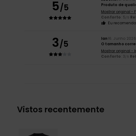
5
/5
Produto de qual
Mostrar original -
Conforto
: 5
Re
/5
Eu recomendo 
3
Ian
16. Junho 2026
/5
O tamanho corre
Mostrar original - 
Conforto
: 3
Re
/5
Vistos recentemente