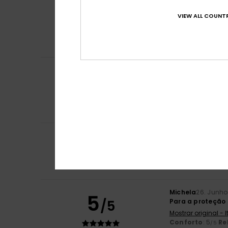
5
Proteção UV perf
/5
loja
VIEW ALL COUNTR
Mostrar original -
Conforto
: 5
Re
/5
Eu recomendo 
Julien
3. Julho 20
5
/5
É exatamente ist
Mostrar original -
Conforto
: 5
Re
/5
Eu recomendo 
3
JOSE CARLOS
3. J
/5
Tamanho muito 
Mostrar original -
Conforto
: 2
Re
/5
Michela
26. Junho
5
/5
Para a proteção 
Mostrar original - 
Conforto
: 5
Re
/5