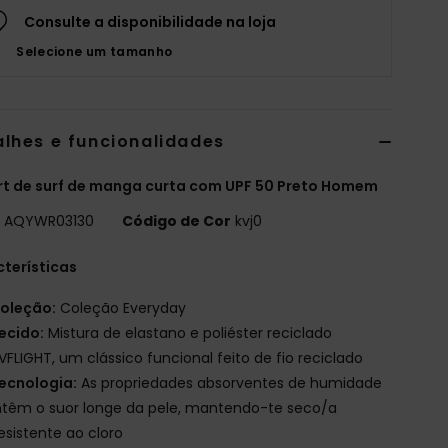
Consulte a disponibilidade na loja
Selecione um tamanho
alhes e funcionalidades
rt de surf de manga curta com UPF 50 Preto Homem
o
AQYWR03130
Código de Cor
kvj0
terísticas
oleção:
Coleção Everyday
ecido:
Mistura de elastano e poliéster reciclado
VFLIGHT, um clássico funcional feito de fio reciclado
ecnologia:
As propriedades absorventes de humidade
têm o suor longe da pele, mantendo-te seco/a
esistente ao cloro