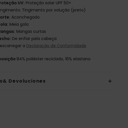
roteção UV:
Proteção solar UPF 50+
ingimento: Tingimento por solução (preto)
orte:
Aconchegado
ola:
Meia gola
angas:
Mangas curtas
echo:
De enfiar pela cabeça
escarregar a
Declaração de Conformidade
osição
84% poliéster reciclado, 16% elastano
io& Devoluciones