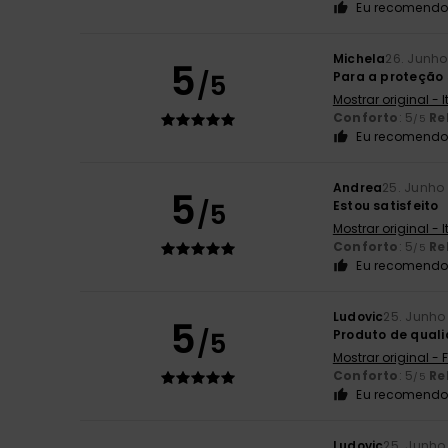
Eu recomendo 
Michela
26. Junho
5
/5
Para a proteção 
Mostrar original - 
Conforto
: 5
Re
/5
Eu recomendo 
Andrea
25. Junho
5
/5
Estou satisfeito
Mostrar original - 
Conforto
: 5
Re
/5
Eu recomendo 
Ludovic
25. Junho
5
/5
Produto de qual
Mostrar original -
Conforto
: 5
Re
/5
Eu recomendo 
Ludovic
25. Junho