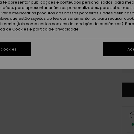
ra te apresentar publicações e conteúdos personalizados; para medi
eúdo; para apresentar anúncios personalizados; para saber mais 
lver e melhorar os produtos dos nossos parceiros. Podes definir as 
okies que estão sujeitos ao teu consentimento, ou para recusar coo
ntimento (tais como certos cookies de medição de audiências). Par
tica de Cookies
e
política de privacidade
 cookies
Ace
X
3X