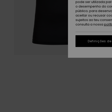
pode ser utilizada pa
o desempenho do cont
público; para desenvo
aceitar ou recusar co
sujeitos ao teu conse
consulta a nossa
polí
Definições de