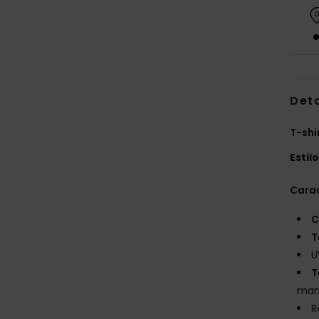
Det
T-shi
Estil
Carac
C
T
U
T
man
R