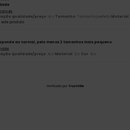
idade
 Francês
lação qualidade/preço
: 4
Tamanho
: Tamanho perfeito
Material
/5
este produto
sponde ao normal, pelo menos 2 tamanhos mais pequeno
Inglês
lação qualidade/preço
: 4
Material
: 3
Cor
: 4
/5
/5
/5
Verificado por
TrustVille