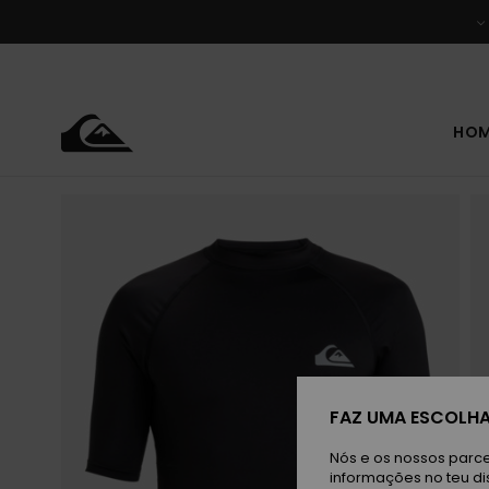
Avançar
para
a
informação
do
produto
HO
FAZ UMA ESCOLHA
Nós e os nossos parce
informações no teu di