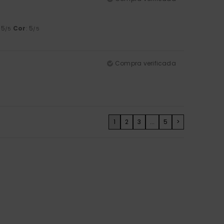
: 5
Cor
: 5
/5
/5
Compra verificada
1
2
3
...
5
>