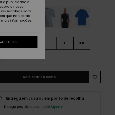
r a publicidade e
sobre o nosso
tuas escolhas para
kies que não estão
a mais informações,
itar tudo
S
S
M
L
XL
XXL
L
Adicionar ao cesto
Entrega em casa ou em ponto de recolha
Entrega prevista a partir de
10 Agosto