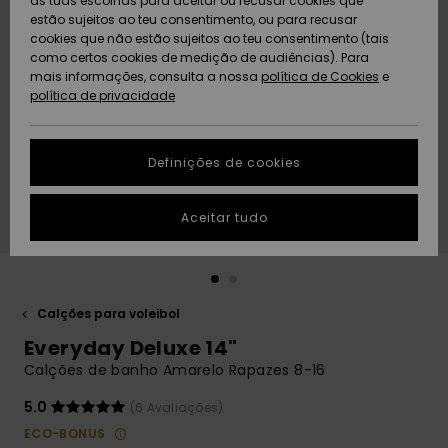
as tuas escolhas para aceitar ou recusar cookies que
Freedom
estão sujeitos ao teu consentimento, ou para recusar
cookies que não estão sujeitos ao teu consentimento (tais
AJUDA
Protecção de
como certos cookies de medição de audiências). Para
Artigos
Artigos
Community
dados
mais informações, consulta a nossa
recém-
recém-
política de Cookies
e
chegados
chegados
política de privacidade
SUSTAINABILITY
Guia de
tamanhos
LOCALIZADOR
Definições de cookies
Coleções
Highlights
DE LOJAS
Inicia uma
Aceitar tudo
CARTÃO
conversa para
PRESENTE
obteres a
resposta mais
rápida à tua
LISTA DE
pergunta.
DESEJO
Calções para voleibol
Iniciar uma
Everyday Deluxe 14"
conversa
Calções de banho Amarelo Rapazes 8-16
Encontra
respostas
5.0
(6 Avaliações)
para as
ECO-BONUS
perguntas