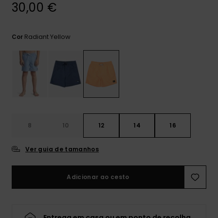
mais
30,00 €
frequentes e o
nosso
formulário de
Radiant Yellow
Cor
contacto.
Consultar
as FAQ
8
10
12
14
16
Ver guia de tamanhos
Adicionar ao cesto
Entrega em casa ou em ponto de recolha