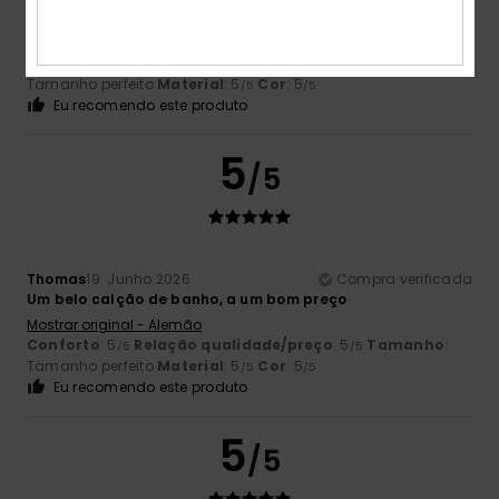
Peça confortável de usar
Mostrar original - Francês
Conforto
: 5
Relação qualidade/preço
: 5
Tamanho
:
/5
/5
Tamanho perfeito
Material
: 5
Cor
: 5
/5
/5
Eu recomendo este produto
5
/5
Thomas
19. Junho 2026
Compra verificada
Um belo calção de banho, a um bom preço
Mostrar original - Alemão
Conforto
: 5
Relação qualidade/preço
: 5
Tamanho
:
/5
/5
Tamanho perfeito
Material
: 5
Cor
: 5
/5
/5
Eu recomendo este produto
5
/5