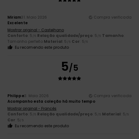
Miriam
31. Maio 2026
Compra verificada
Excelente
Mostrar original - Castelhano
Conforto
: 5
Relação qualidade/preço
: 5
Tamanho
:
/5
/5
Tamanho perfeito
Material
: 5
Cor
: 5
/5
/5
Eu recomendo este produto
5
/5
Philippe
3. Maio 2026
Compra verificada
Acompanho esta coleção há muito tempo
Mostrar original - Francês
Conforto
: 5
Relação qualidade/preço
: 5
Material
: 5
/5
/5
/5
Cor
: 5
/5
Eu recomendo este produto