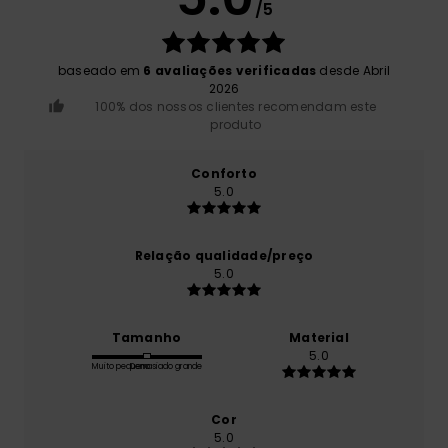
/5
baseado em
6 avaliações verificadas
desde Abril
2026
100% dos nossos clientes recomendam este
produto
Conforto
5.0
Relação qualidade/preço
5.0
Tamanho
Material
5.0
Muito pequeno
Demasiado grande
Cor
5.0