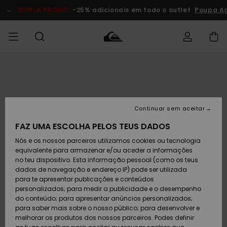
Avançar
para
DUPLA PROMO
-25% adicionais em todo o outlet
Poupa Ag
a
informação
do
produto
Acede à tua
HOMEM
Roupas
Roupas
Shop
Surf Shop
Artigos
Outlet
encomenda
Homem
Neve
Homem
Homem
MENINO
Envio
Acessórios
Acessórios
Artigos
Continuar sem aceitar
recém-
Surf Shop
Outlet
MULHER
chegados
Crianças
Artigos
Criança
FAZ UMA ESCOLHA PELOS TEUS DADOS
Devoluções
Neve
Nós e os nossos parceiros utilizamos cookies ou tecnologia
Calçado e
Calçado e
Criança
equivalente para armazenar e/ou aceder a informações
chinelos
chinelos
SURF
Pagamento
Highlights
Highlights
Outlet
no teu dispositivo. Esta informação pessoal (como os teus
Mulher
dados de navegação e endereço IP) pode ser utilizada
SNOW
Snow Shop
para te apresentar publicações e conteúdos
Cartão
Surfe/água
Surfe/água
Feminino
personalizados; para medir a publicidade e o desempenho
presente
Snow
Community
do conteúdo; para apresentar anúncios personalizados;
DUPLA
para saber mais sobre o nosso público; para desenvolver e
PROMO
melhorar os produtos dos nossos parceiros. Podes definir
Quiksilver
Snow
Neve
Highlights