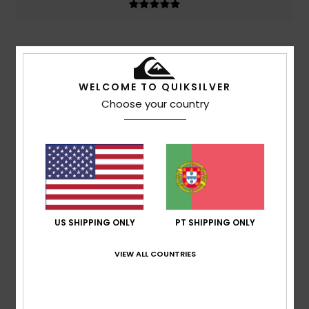
5
/5
WELCOME TO QUIKSILVER
Choose your country
Armelle
15. Julho 2026
Compra verificada
A escolha perfeita
Mostrar original - Francês
Conforto
: 5
Relação qualidade/preço
: 5
Tamanho
:
/5
/5
Tamanho perfeito
Material
: 5
Cor
: 5
/5
/5
Eu recomendo este produto
US SHIPPING ONLY
PT SHIPPING ONLY
5
/5
VIEW ALL COUNTRIES
Marilyne
28. Junho 2026
Compra verificada