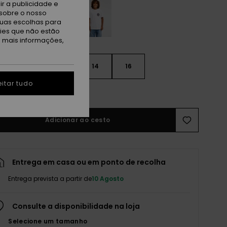
r a publicidade e
sobre o nosso
tuas escolhas para
kies que não estão
a mais informações,
10
12
14
16
itar tudo
r guia de tamanhos
Adicionar ao cesto
Entrega em casa ou em ponto de recolha
Entrega prevista a partir de
10 Agosto
Consulte a disponibilidade na loja
Selecione um tamanho