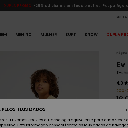
DUPLA PROMO
-25% adicionais em todo o outlet
Poupa Agor
SUSTAI
MEM
MENINO
MULHER
SURF
SNOW
DUPLA P
Página 
Ev
T-shi
4.0
ECO-
18,
 PELOS TEUS DADOS
C
St
Cor
iros utilizamos cookies ou tecnologia equivalente para armazenar 
spositivo. Esta informação pessoal (como os teus dados de navega