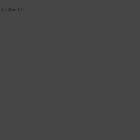
: 4
Cor
: 5
/5
/5