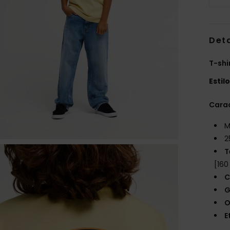
Det
T-shi
Estil
Carac
M
2
T
[160
C
G
O
E