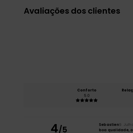
Avaliações dos clientes
Conforto
Rela
5.0
4
Sebastien
9. Julh
/5
boa qualidade, o