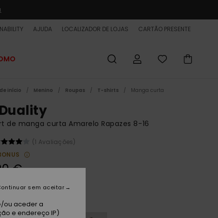
a
NABILITY
AJUDA
LOCALIZADOR DE LOJAS
CARTÃO PRESENTE
ROMO
de início
Menino
Roupas
T-shirts
Manga curta
 Duality
rt de manga curta Amarelo Rapazes 8-16
(1 Avaliações)
BONUS
00 €
ontinuar sem aceitar
raw
e/ou aceder a
ção e endereço IP)