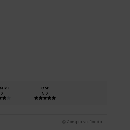
erial
Cor
.0
5.0
Compra verificada