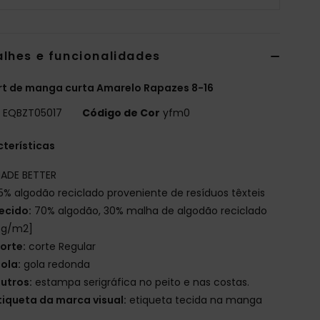
alhes e funcionalidades
rt de manga curta Amarelo Rapazes 8-16
o
EQBZT05017
Código de Cor
yfm0
terísticas
ADE BETTER
5% algodão reciclado proveniente de resíduos têxteis
ecido:
70% algodão, 30% malha de algodão reciclado
 g/m2]
orte:
corte Regular
ola:
gola redonda
utros:
estampa serigráfica no peito e nas costas.
tiqueta da marca visual:
etiqueta tecida na manga