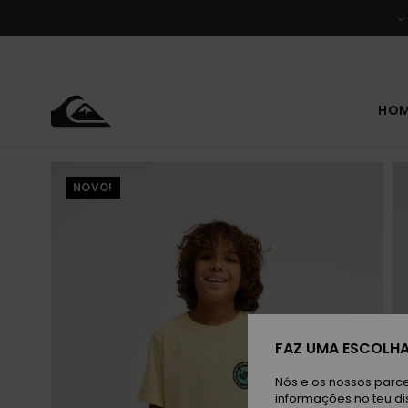
Avançar
para
a
informação
do
produto
HO
NOVO!
FAZ UMA ESCOLHA
Nós e os nossos parce
informações no teu di