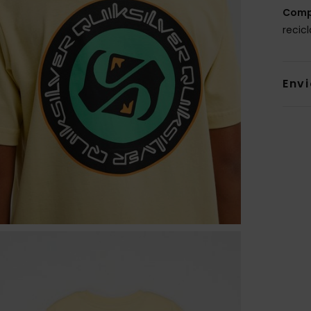
Comp
recic
Env