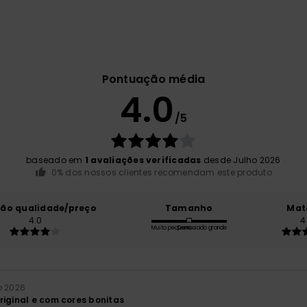
Pontuação média
4.0
/5
baseado em
1 avaliações verificadas
desde Julho 2026
0% dos nossos clientes recomendam este produto
ção qualidade/preço
Tamanho
Mat
4.0
4
Muito pequeno
Demasiado grande
o 2026
riginal e com cores bonitas